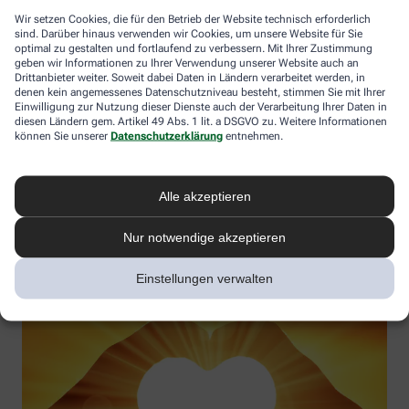
Wir setzen Cookies, die für den Betrieb der Website technisch erforderlich
sind. Darüber hinaus verwenden wir Cookies, um unsere Website für Sie
optimal zu gestalten und fortlaufend zu verbessern. Mit Ihrer Zustimmung
geben wir Informationen zu Ihrer Verwendung unserer Website auch an
Vitamin D – Möglichkeiten in der Prävention und
Drittanbieter weiter. Soweit dabei Daten in Ländern verarbeitet werden, in
Therapieergänzung
denen kein angemessenes Datenschutzniveau besteht, stimmen Sie mit Ihrer
Einwilligung zur Nutzung dieser Dienste auch der Verarbeitung Ihrer Daten in
Gesundheitswirkung verstehen und Vitamin-D-Mangel aktiv
diesen Ländern gem. Artikel 49 Abs. 1 lit. a DSGVO zu. Weitere Informationen
können Sie unserer
Datenschutzerklärung
entnehmen.
vorbeugen
Referentin:
Uta Simonsen
Termin:
03.11.2025
Alle akzeptieren
Jetzt anmelden
Nur notwendige akzeptieren
Einstellungen verwalten