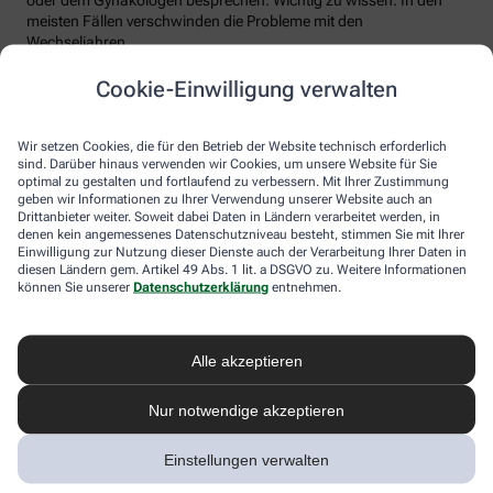
meisten Fällen verschwinden die Probleme mit den
Wechseljahren.
Voraussetzung für eine erfolgreiche Behandlung ist allerdings
Cookie-Einwilligung verwalten
immer, dass die Endometriose auch als solche erkannt wird.
Regelmäßig heftige Regelschmerzen sollten Frauen deshalb ernst
nehmen und ärztlich abklären lassen. Und sich auf keinen Fall
Wir setzen Cookies, die für den Betrieb der Website technisch erforderlich
einreden lassen, sie seien normal.
sind. Darüber hinaus verwenden wir Cookies, um unsere Website für Sie
optimal zu gestalten und fortlaufend zu verbessern. Mit Ihrer Zustimmung
geben wir Informationen zu Ihrer Verwendung unserer Website auch an
Drittanbieter weiter. Soweit dabei Daten in Ländern verarbeitet werden, in
denen kein angemessenes Datenschutzniveau besteht, stimmen Sie mit Ihrer
Einwilligung zur Nutzung dieser Dienste auch der Verarbeitung Ihrer Daten in
diesen Ländern gem. Artikel 49 Abs. 1 lit. a DSGVO zu. Weitere Informationen
können Sie unserer
Datenschutzerklärung
entnehmen.
Alle akzeptieren
Melden Sie sich hier an und sichern Sie
Nur notwendige akzeptieren
sich Ihren 10% Gutschein* für unsere
Apotheke
Einstellungen verwalten