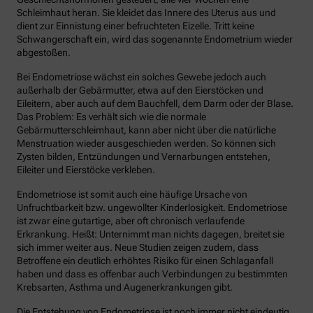
Schleimhaut heran. Sie kleidet das Innere des Uterus aus und
dient zur Einnistung einer befruchteten Eizelle. Tritt keine
Schwangerschaft ein, wird das sogenannte Endometrium wieder
abgestoßen.
Bei Endometriose wächst ein solches Gewebe jedoch auch
außerhalb der Gebärmutter, etwa auf den Eierstöcken und
Eileitern, aber auch auf dem Bauchfell, dem Darm oder der Blase.
Das Problem: Es verhält sich wie die normale
Gebärmutterschleimhaut, kann aber nicht über die natürliche
Menstruation wieder ausgeschieden werden. So können sich
Zysten bilden, Entzündungen und Vernarbungen entstehen,
Eileiter und Eierstöcke verkleben.
Endometriose ist somit auch eine häufige Ursache von
Unfruchtbarkeit bzw. ungewollter Kinderlosigkeit. Endometriose
ist zwar eine gutartige, aber oft chronisch verlaufende
Erkrankung. Heißt: Unternimmt man nichts dagegen, breitet sie
sich immer weiter aus. Neue Studien zeigen zudem, dass
Betroffene ein deutlich erhöhtes Risiko für einen Schlaganfall
haben und dass es offenbar auch Verbindungen zu bestimmten
Krebsarten, Asthma und Augenerkrankungen gibt.
Die Entstehung von Endometriose ist noch immer nicht eindeutig