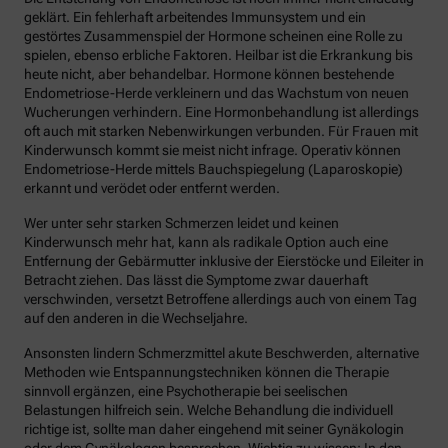
geklärt. Ein fehlerhaft arbeitendes Immunsystem und ein
gestörtes Zusammenspiel der Hormone scheinen eine Rolle zu
spielen, ebenso erbliche Faktoren. Heilbar ist die Erkrankung bis
heute nicht, aber behandelbar. Hormone können bestehende
Endometriose-Herde verkleinern und das Wachstum von neuen
Wucherungen verhindern. Eine Hormonbehandlung ist allerdings
oft auch mit starken Nebenwirkungen verbunden. Für Frauen mit
Kinderwunsch kommt sie meist nicht infrage. Operativ können
Endometriose-Herde mittels Bauchspiegelung (Laparoskopie)
erkannt und verödet oder entfernt werden.
Wer unter sehr starken Schmerzen leidet und keinen
Kinderwunsch mehr hat, kann als radikale Option auch eine
Entfernung der Gebärmutter inklusive der Eierstöcke und Eileiter in
Betracht ziehen. Das lässt die Symptome zwar dauerhaft
verschwinden, versetzt Betroffene allerdings auch von einem Tag
auf den anderen in die Wechseljahre.
Ansonsten lindern Schmerzmittel akute Beschwerden, alternative
Methoden wie Entspannungstechniken können die Therapie
sinnvoll ergänzen, eine Psychotherapie bei seelischen
Belastungen hilfreich sein. Welche Behandlung die individuell
richtige ist, sollte man daher eingehend mit seiner Gynäkologin
oder dem Gynäkologen besprechen. Wichtig zu wissen: In den