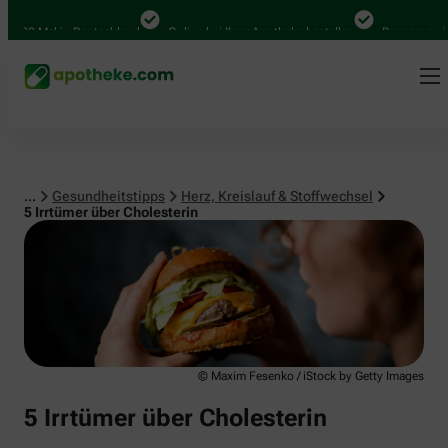
Herz, Kreislauf & Stoffwechsel
0 Mal in Deutschland
Online bei Ihrer Apotheke bestellen
Bequem zwischen
...
Gesundheitstipps
Herz, Kreislauf & Stoffwechsel
5 Irrtümer über Cholesterin
© Maxim Fesenko / iStock by Getty Images
5 Irrtümer über Cholesterin