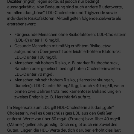
Deziliter (mg/dl) liegen sollte, ist jedoch nur bedingt
aussagekräftig. Von Bedeutung sind auch andere Blutfettwerte,
vor allem das „böse“ LDL-Cholesterin und Triglyzeride sowie
individuelle Risikofaktoren. Aktuell gelten folgende Zielwerte als
erstrebenswert:
Für gesunde Menschen ohne Risikofaktoren: LDL-Cholesterin
(LDL-C) unter 116 mg/dl.
Gesunde Menschen mit mäßig erhöhtem Risiko, etwa
aufgrund von Übergewicht oder leicht erhöhtem Blutdruck:
LDL-C unter 100 mg/dl.
Menschen mit hohem Risiko, z. B. starker Bluthochdruck,
Rauchen oder genetisch bedingt hohen Cholesterinwerten:
LDL-C unter 70 mg/dl.
Menschen mit sehr hohem Risiko, (Herzerkrankungen,
Diabetes): LDL-C unter 55 mg/dl, ggf. auch < 40 mg/dl, wenn
binnen zwei Jahren trotz medikamentöser Behandlung ein
zweites Ereignis (z. B. Herzinfarkt) auftritt.
Im Gegensatz zum LDL gilt HDL-Cholesterin als das „gute“
Cholesterin, weil es überschüssiges LDL aus den Gefäßen
entfernt. Werte von über 50 mg/dl (Frauen) bzw. über 40 mg/dl
(Männer) gelten als günstig. Doch es gibt auch ein Zuviel des
Guten. Liegen die HDL-Werte deutlich darüber, erhöht dies laut