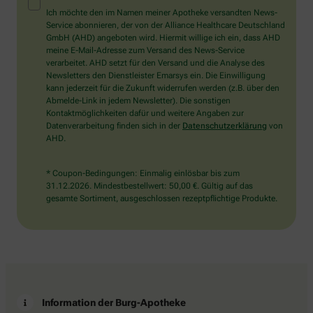
Mensch?
Ich möchte den im Namen meiner Apotheke versandten News-
Dann
Service abonnieren, der von der Alliance Healthcare Deutschland
wählen
GmbH (AHD) angeboten wird. Hiermit willige ich ein, dass AHD
Sie
meine E-Mail-Adresse zum Versand des News-Service
bitte
verarbeitet. AHD setzt für den Versand und die Analyse des
den
Newsletters den Dienstleister Emarsys ein. Die Einwilligung
Stern.
kann jederzeit für die Zukunft widerrufen werden (z.B. über den
Abmelde-Link in jedem Newsletter). Die sonstigen
Kontaktmöglichkeiten dafür und weitere Angaben zur
Datenverarbeitung finden sich in der
Datenschutzerklärung
von
AHD.
* Coupon-Bedingungen: Einmalig einlösbar bis zum
31.12.2026. Mindestbestellwert: 50,00 €. Gültig auf das
gesamte Sortiment, ausgeschlossen rezeptpflichtige Produkte.
Information der Burg-Apotheke