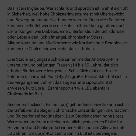
Das ist ein Irrglaube. Wer schlank und sportlich ist, wähnt sich oft
in Sicherheit, weil hohe Cholesterinwerte meist mit Übergewicht
und Bewegungsmangel verbunden werden. Doch viele Faktoren
können die Blutfettwerte in die Höhe treiben. Dazu gehören auch
Erkrankungen wie Diabetes, eine Unterfunktion der Schilddrüse
oder Leberleiden. Schlafmangel, chronischer Stress,
Alkoholkonsum und Medikamente wie Kortison oder Betablocker
können die Cholesterinwerte ebenfalls erhöhen.
Eine Studie hat jüngst auch die Einnahme der Anti-Baby-Pille
untersucht und bei jungen Frauen (14 bis 19 Jahre) deutlich
erhöhte Blutfettwerte festgestellt. Schließlich gibt es erbliche
Faktoren (siehe auch Punkt 4). Als großer Risikofaktor hat sich in
den vergangenen Jahren das sogenannte Lipoprotein(a)
erwiesen, kurz Lp(a). Es transportiert wie LDL ebenfalls
Cholesterin im Blut.
Besonders tückisch: Ein an Lp(a) gebundenes Eiweiß kann sich in
der Gefäßwand ablagern, chronische Entzündungen verursachen
und Blutgerinnsel begünstigen. Laut Studien gehen hohe Lp(a)-
Werte unter anderem mit einem deutlich gesteigerten Risiko für
Herzinfarkt und Schlaganfall einher – oft schon im Alter von unter
50 Jahren. Die Lp(a)-Konzentration im Blut ist überwiegend