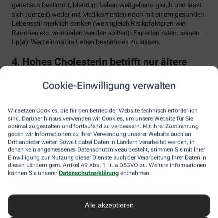
genetisch bestimmt, bleibt im Leben weitgehend gleich und lässt
sich (derzeit) weder mit Medikamenten noch mit einem gesunden
Lebensstil merklich senken (wenngleich Risikofaktoren wie
Rauchen etc. vermieden werden sollten). Experten raten, seinen
Lp(a)-Wert einmal im Leben bestimmen zu lassen.
4. Hohes Cholesterin betrifft nur ältere
Menschen
Cookie-Einwilligung verwalten
Falsch. Zwar steigt das Risiko für erhöhte Cholesterinwerte mit
zunehmendem Alter. Menschen mit sogenannter familiärer
Hypercholesterinämie (FH) haben jedoch schon von Geburt an
Wir setzen Cookies, die für den Betrieb der Website technisch erforderlich
erhöhte Blutfettwerte. Bei der erblich bedingten
sind. Darüber hinaus verwenden wir Cookies, um unsere Website für Sie
optimal zu gestalten und fortlaufend zu verbessern. Mit Ihrer Zustimmung
Stoffwechselerkrankung sammelt sich durch einen Gendefekt
geben wir Informationen zu Ihrer Verwendung unserer Website auch an
sehr viel LDL-Cholesterin im Blut an (über 190 bis 500 mg/dl) und
Drittanbieter weiter. Soweit dabei Daten in Ländern verarbeitet werden, in
lagert sich an den Wänden der Arterien und Venen ab. Betroffene
denen kein angemessenes Datenschutzniveau besteht, stimmen Sie mit Ihrer
entwickeln oft schon im jungen Erwachsenenalter eine
Einwilligung zur Nutzung dieser Dienste auch der Verarbeitung Ihrer Daten in
Arteriosklerose.
diesen Ländern gem. Artikel 49 Abs. 1 lit. a DSGVO zu. Weitere Informationen
können Sie unserer
Datenschutzerklärung
entnehmen.
Unbehandelt erkrankt etwa die Hälfte der Männer schon vor dem
50. Lebensjahr an einer koronaren Herzkrankheit (KHK), die zum
Herzinfarkt oder plötzlichem Herztod führen kann. Frauen sind
Alle akzeptieren
bis zur Menopause durch Hormone besser geschützt, bei ihnen
sind es rund 30 Prozent bis zum Alter von 60 Jahren. Die familiäre