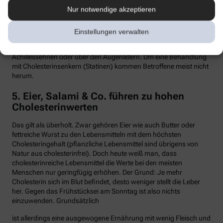
Nur notwendige akzeptieren
Hypercholesterinämie kommt bei etwa einer von 300 Personen
vor. Sind in der Familie Fälle von frühen Herzinfarkten, Stents oder
Bypass-Operationen bekannt, sollte man sein Cholesterin
Einstellungen verwalten
dringend überprüfen lassen. Anzeichen können auch gelbliche
Knötchen (Xanthome) unter der Haut sein, etwa an den
Achillessehnen oder über den Augenlidern. Um eine Behandlung
mit Cholesterinsenkern (Statinen) kommen Betroffene meist nicht
herum.
5. Eier, Salami & Co. führen zu hohen
Cholesterinwerten
Das gilt als überholt. Zwar gehören Eier wie auch Butter oder
fettreiche Wurst zu den Lebensmitteln mit dem höchsten
Cholesteringehalt (pflanzliche Lebensmittel sind übrigens von
Natur aus cholesterinfrei). Doch heute weiß man, dass
cholesterinreiche Lebensmittel die Werte bei den meisten
Menschen nur geringfügig erhöhen. Der Grund: Je mehr
Cholesterin sich im Blut befindet, desto weniger stellt die Leber
her. Gegen das Frühstücksei am Sonntag ist also nichts
einzuwenden. Grundsätzlich
ist allerdings eine ausgewogene Ernährung mit wenig Fleisch und