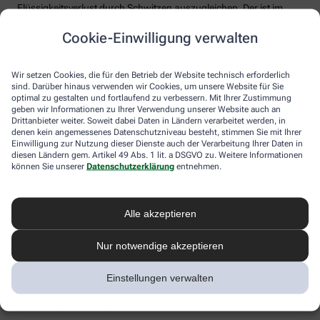
Flüssigkeitsverlust durch Schwitzen auszugleichen. Der ist im
Sommer nämlich oft doppelt so hoch wie bei moderaten
Cookie-Einwilligung verwalten
Temperaturen. Trinken wir zu wenig, sind Kopfschmerzen und
Konzentrationsprobleme meist die Folge.
Weniger bekannt ist, dass ein Flüssigkeitsmangel auch anderen
Wir setzen Cookies, die für den Betrieb der Website technisch erforderlich
sind. Darüber hinaus verwenden wir Cookies, um unsere Website für Sie
Organen zusetzt. So kann Hitzestress auch ernsthaft die Nieren
optimal zu gestalten und fortlaufend zu verbessern. Mit Ihrer Zustimmung
schädigen – und zwar nachhaltig und auch bei gesunden
geben wir Informationen zu Ihrer Verwendung unserer Website auch an
Menschen. Als Faustregel gilt: Zwei bis drei Liter täglich sollten es
Drittanbieter weiter. Soweit dabei Daten in Ländern verarbeitet werden, in
sein. Die besten Durstlöscher: Mineralwasser, ungesüßte Kräuter-
denen kein angemessenes Datenschutzniveau besteht, stimmen Sie mit Ihrer
und Früchtetees oder verdünnte Säfte. Auch wasserreiches Obst
Einwilligung zur Nutzung dieser Dienste auch der Verarbeitung Ihrer Daten in
und Gemüse wie Melonen, Gurken oder Tomaten kann
diesen Ländern gem. Artikel 49 Abs. 1 lit. a DSGVO zu. Weitere Informationen
können Sie unserer
Datenschutzerklärung
entnehmen.
Flüssigkeitsverluste ausgleichen. Bei Herz-Kreislauf- oder
Nierenerkrankungen sollte man die Trinkmenge ärztlich
besprechen.
Alle akzeptieren
Sonnenstich, Hitzeerschöpfung und
Hitzschlag: Was ist das eigentlich?
Nur notwendige akzeptieren
Der lange Strandtag in der Sonne, der anstrengende Sport bei 30
Einstellungen verwalten
Grad oder einfach nur die drückende Hitze in der Stadt:
Hitzeerkrankungen können mitunter lebensbedrohlich sein.
Worauf Sie achten sollten.