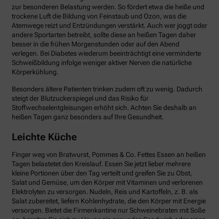
zur besonderen Belastung werden. So fördert etwa die heiße und
trockene Luft die Bildung von Feinstaub und Ozon, was die
Atemwege reizt und Entzündungen verstärkt. Auch wer joggt oder
andere Sportarten betreibt, sollte diese an heißen Tagen daher
besser in die frühen Morgenstunden oder auf den Abend
verlegen. Bei Diabetes wiederum beeinträchtigt eine verminderte
Schweißbildung infolge weniger aktiver Nerven die natürliche
Körperkühlung.
Besonders ältere Patienten trinken zudem oft zu wenig. Dadurch
steigt der Blutzuckerspiegel und das Risiko für
Stoffwechselentgleisungen erhöht sich. Achten Sie deshalb an
heißen Tagen ganz besonders auf Ihre Gesundheit.
Leichte Küche
Finger weg von Bratwurst, Pommes & Co. Fettes Essen an heißen
Tagen belastetet den Kreislauf. Essen Sie jetzt lieber mehrere
kleine Portionen über den Tag verteilt und greifen Sie zu Obst,
Salat und Gemüse, um den Körper mit Vitaminen und verlorenen
Elektrolyten zu versorgen. Nudeln, Reis und Kartoffeln, z. B. als
Salat zubereitet, liefern Kohlenhydrate, die den Körper mit Energie
versorgen. Bietet die Firmenkantine nur Schweinebraten mit Soße