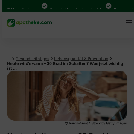
Lebensqualität & Prävention
00 Mal in Deutschland
Online bei Ihrer Apotheke bestellen
Bequem zwischen
...
Gesundheitstipps
Lebensqualität & Prävention
Heute wird’s warm – 30 Grad im Schatten? Was jetzt wichtig
ist …
© Aaron-Amat / iStock by Getty Images