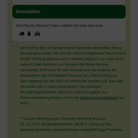
Sind Sie ein Mensch? Dann wählen Sie bitte
das Auto
.
1
2
3
Sind
Sie
ein
Mensch?
Ich möchte den im Namen meiner Apotheke versandten News-
Dann
Service abonnieren, der von der Alliance Healthcare Deutschland
wählen
GmbH (AHD) angeboten wird. Hiermit willige ich ein, dass AHD
Sie
meine E-Mail-Adresse zum Versand des News-Service
bitte
verarbeitet. AHD setzt für den Versand und die Analyse des
das
Newsletters den Dienstleister Emarsys ein. Die Einwilligung
Auto.
kann jederzeit für die Zukunft widerrufen werden (z.B. über den
Abmelde-Link in jedem Newsletter). Die sonstigen
Kontaktmöglichkeiten dafür und weitere Angaben zur
Datenverarbeitung finden sich in der
Datenschutzerklärung
von
AHD.
* Coupon-Bedingungen: Einmalig einlösbar bis zum
31.12.2026. Mindestbestellwert: 50,00 €. Gültig auf das
gesamte Sortiment, ausgeschlossen rezeptpflichtige Produkte.