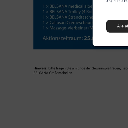
Abs. 1 lit. a
Alle a
Hinweis
: Bitte tragen Sie am Ende der Gewinnspielfragen, ne
BELSANA Größentabellen.