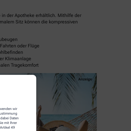
 der Apotheke erhältlich. Mithilfe der
timalem Sitz können die kompressiven
rzubeugen
 Fahrten oder Flüge
ohlbefinden
der Klimaanlage
malen Tragekomfort
erwenden wir
 Zustimmung
 dabei Daten
e mit Ihrer
Artikel 49