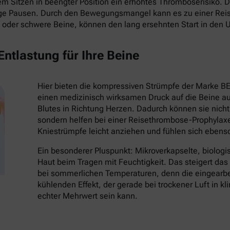
 Sitzen in beengter Position ein erhöhtes Thromboserisiko. Die
ige Pausen. Durch den Bewegungsmangel kann es zu einer Re
oder schwere Beine, können den lang ersehnten Start in den 
ntlastung für Ihre Beine
Hier bieten die kompressiven Strümpfe der Marke B
einen medizinisch wirksamen Druck auf die Beine au
Blutes in Richtung Herzen. Dadurch können sie nich
sondern helfen bei einer Reisethrombose-Prophylaxe
Kniestrümpfe leicht anziehen und fühlen sich eben
Ein besonderer Pluspunkt: Mikroverkapselte, biologi
Haut beim Tragen mit Feuchtigkeit. Das steigert da
bei sommerlichen Temperaturen, denn die eingearbei
kühlenden Effekt, der gerade bei trockener Luft in k
echter Mehrwert sein kann.