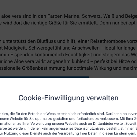
oe vera sind in den Farben Marine, Schwarz, Weiß und Beige in
rd dort die richtige Größe für Sie ermittelt. Denn nur bei op
unterstützt den Blutfluss und hilft, einer Reisethrombose vo
rt Müdigkeit, Schweregefühl und Anschwellen – ideal für lange
itamin E spenden kontinuierlich Feuchtigkeit und steigern das W
liche Aloe vera wirkt angenehm kühlend – perfekt bei Hitze o
fessionelle Größenbestimmung für optimale Wirkung und maxi
Cookie-Einwilligung verwalten
kies, die für den Betrieb der Website technisch erforderlich sind. Darüber hinaus v
nsere Website für Sie optimal zu gestalten und fortlaufend zu verbessern. Mit Ihrer
ormationen zu Ihrer Verwendung unserer Website auch an Drittanbieter weiter. Soweit
rarbeitet werden, in denen kein angemessenes Datenschutzniveau besteht, stimmen Si
ur Nutzung dieser Dienste auch der Verarbeitung Ihrer Daten in diesen Ländern gem. 