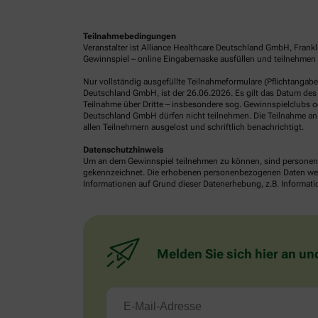
Teilnahmebedingungen
Veranstalter ist Alliance Healthcare Deutschland GmbH, Frank
Gewinnspiel – online Eingabemaske ausfüllen und teilnehmen o
Nur vollständig ausgefüllte Teilnahmeformulare (Pflichtangab
Deutschland GmbH, ist der 26.06.2026. Es gilt das Datum des 
Teilnahme über Dritte – insbesondere sog. Gewinnspielclubs od
Deutschland GmbH dürfen nicht teilnehmen. Die Teilnahme an 
allen Teilnehmern ausgelost und schriftlich benachrichtigt.
Datenschutzhinweis
Um an dem Gewinnspiel teilnehmen zu können, sind personenb
gekennzeichnet. Die erhobenen personenbezogenen Daten werde
Informationen auf Grund dieser Datenerhebung, z.B. Informatio
Melden Sie sich hier an un