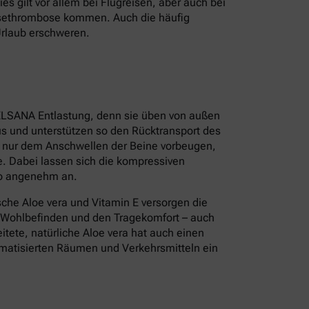
s gilt vor allem bei Flugreisen, aber auch bei
isethrombose kommen. Auch die häufig
Urlaub erschweren.
ELSANA Entlastung, denn sie üben von außen
s und unterstützen so den Rücktransport des
t nur dem Anschwellen der Beine vorbeugen,
. Dabei lassen sich die kompressiven
so angenehm an.
sche Aloe vera und Vitamin E versorgen die
s Wohlbefinden und den Tragekomfort – auch
tete, natürliche Aloe vera hat auch einen
limatisierten Räumen und Verkehrsmitteln ein