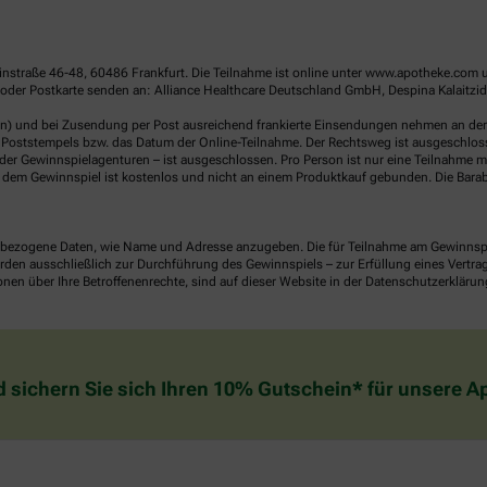
linstraße 46-48, 60486 Frankfurt. Die Teilnahme ist online unter www.apotheke.com 
der Postkarte senden an: Alliance Healthcare Deutschland GmbH, Despina Kalaitzido
en) und bei Zusendung per Post ausreichend frankierte Einsendungen nehmen an der V
Poststempels bzw. das Datum der Online-Teilnahme. Der Rechtsweg ist ausgeschlossen
er Gewinnspielagenturen – ist ausgeschlossen. Pro Person ist nur eine Teilnahme mö
dem Gewinnspiel ist kostenlos und nicht an einem Produktkauf gebunden. Die Barab
ezogene Daten, wie Name und Adresse anzugeben. Die für Teilnahme am Gewinnspiel 
n ausschließlich zur Durchführung des Gewinnspiels – zur Erfüllung eines Vertrages
nen über Ihre Betroffenenrechte, sind auf dieser Website in der Datenschutzerklärun
d sichern Sie sich Ihren 10% Gutschein* für unsere 