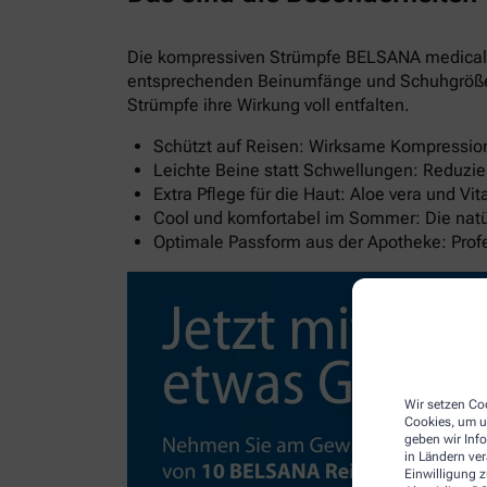
Die kompressiven Strümpfe BELSANA medical al
entsprechenden Beinumfänge und Schuhgröße wi
Strümpfe ihre Wirkung voll entfalten.
Schützt auf Reisen: Wirksame Kompression 
Leichte Beine statt Schwellungen: Reduzie
Extra Pflege für die Haut: Aloe vera und V
Cool und komfortabel im Sommer: Die natür
Optimale Passform aus der Apotheke: Pro
Wir setzen Coo
Cookies, um u
geben wir Inf
in Ländern ve
Einwilligung z