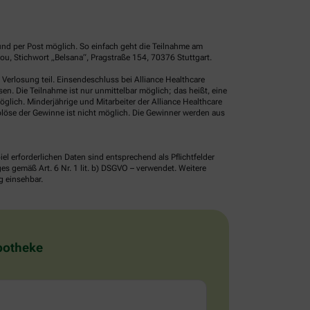
und per Post möglich. So einfach geht die Teilnahme am
u, Stichwort „Belsana“, Pragstraße 154, 70376 Stuttgart.
erlosung teil. Einsendeschluss bei Alliance Healthcare
. Die Teilnahme ist nur unmittelbar möglich; das heißt, eine
glich. Minderjährige und Mitarbeiter der Alliance Healthcare
löse der Gewinne ist nicht möglich. Die Gewinner werden aus
erforderlichen Daten sind entsprechend als Pflichtfelder
 gemäß Art. 6 Nr. 1 lit. b) DSGVO – verwendet. Weitere
g einsehbar.
Apotheke