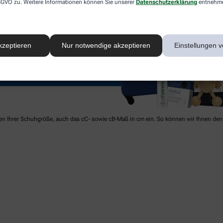
 DSGVO zu. Weitere Informationen können Sie unserer
Datenschutzerklärung
entnehm
kzeptieren
Nur notwendige akzeptieren
Einstellungen v
ben Ihrer Schuhgröße, auch das cC- sowie cB-Maß in cm ein. So können wir Ihnen den 