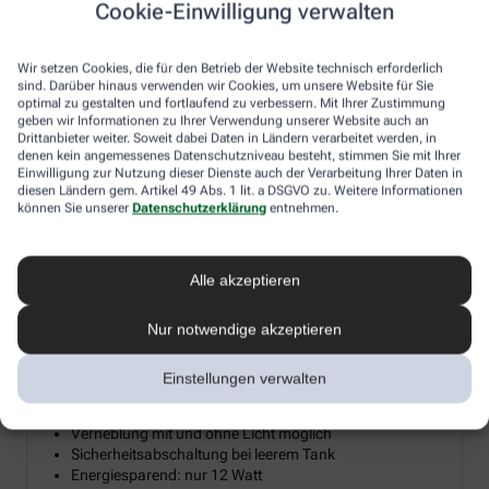
Cookie-Einwilligung verwalten
Diesen Herbst verlosen wir 15 hochwertige Diffusoren für
ätherische Öle, damit Sie sich zuhause Ihre persönliche
Wir setzen Cookies, die für den Betrieb der Website technisch erforderlich
Wohlfühloase erschaffen können. Ein Diffusor verwandelt
sind. Darüber hinaus verwenden wir Cookies, um unsere Website für Sie
ätherische Öle in eine sanfte Duftwolke, die Reizhusten lindert, die
optimal zu gestalten und fortlaufend zu verbessern. Mit Ihrer Zustimmung
Raumluft befeuchtet und so gerade im Winter trockener
geben wir Informationen zu Ihrer Verwendung unserer Website auch an
Heizungsluft entgegenwirkt. Machen Sie mit und holen Sie sich
Drittanbieter weiter. Soweit dabei Daten in Ländern verarbeitet werden, in
denen kein angemessenes Datenschutzniveau besteht, stimmen Sie mit Ihrer
mit etwas Glück die wohltuende Kraft der Aromen und Öle direkt
Einwilligung zur Nutzung dieser Dienste auch der Verarbeitung Ihrer Daten in
ins Wohnzimmer.
diesen Ländern gem. Artikel 49 Abs. 1 lit. a DSGVO zu. Weitere Informationen
können Sie unserer
Datenschutzerklärung
entnehmen.
Aroma Diffuser mit LED-Farblicht &
Alle akzeptieren
²
Timerfunktion bis 20 m
Nur notwendige akzeptieren
Mikrofeine Zerstäubung mit Ultraschall
Wellnesslicht mit Farbwechsel für eine angenehme
Atmosphäre
Einstellungen verwalten
Zur Raumbeduftung mit Aromaölen geeignet
Timerfunktion: 1, 3, 7 Stunden oder Dauerbetrieb
Verneblung mit und ohne Licht möglich
Sicherheitsabschaltung bei leerem Tank
Energiesparend: nur 12 Watt