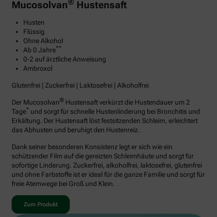
®
Mucosolvan
Hustensaft
Husten
Flüssig
Ohne Alkohol
**
Ab 0 Jahre
0-2 auf ärztliche Anweisung
Ambroxol
Glutenfrei | Zuckerfrei | Laktosefrei | Alkoholfrei
®
Der Mucosolvan
Hustensaft verkürzt die Hustendauer um 2
*
Tage
und sorgt für schnelle Hustenlinderung bei Bronchitis und
Erkältung. Der Hustensaft löst festsitzenden Schleim, erleichtert
das Abhusten und beruhigt den Hustenreiz.
Dank seiner besonderen Konsistenz legt er sich wie ein
schützender Film auf die gereizten Schleimhäute und sorgt für
sofortige Linderung. Zuckerfrei, alkoholfrei, laktosefrei, glutenfrei
und ohne Farbstoffe ist er ideal für die ganze Familie und sorgt für
freie Atemwege bei Groß und Klein.
Zum Produkt