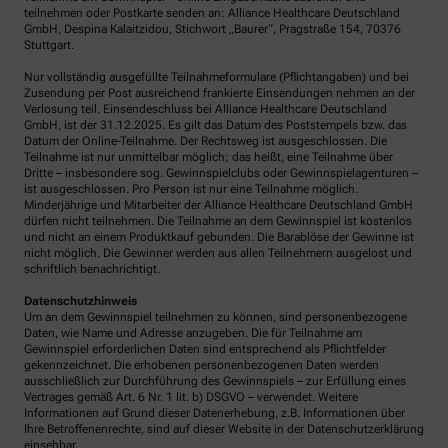
teilnehmen oder Postkarte senden an: Alliance Healthcare Deutschland
GmbH, Despina Kalaitzidou, Stichwort „Baurer“, Pragstraße 154, 70376
Stuttgart.
Nur vollständig ausgefüllte Teilnahmeformulare (Pflichtangaben) und bei
Zusendung per Post ausreichend frankierte Einsendungen nehmen an der
Verlosung teil. Einsendeschluss bei Alliance Healthcare Deutschland
GmbH, ist der 31.12.2025. Es gilt das Datum des Poststempels bzw. das
Datum der Online-Teilnahme. Der Rechtsweg ist ausgeschlossen. Die
Teilnahme ist nur unmittelbar möglich; das heißt, eine Teilnahme über
Dritte – insbesondere sog. Gewinnspielclubs oder Gewinnspielagenturen –
ist ausgeschlossen. Pro Person ist nur eine Teilnahme möglich.
Minderjährige und Mitarbeiter der Alliance Healthcare Deutschland GmbH
dürfen nicht teilnehmen. Die Teilnahme an dem Gewinnspiel ist kostenlos
und nicht an einem Produktkauf gebunden. Die Barablöse der Gewinne ist
nicht möglich. Die Gewinner werden aus allen Teilnehmern ausgelost und
schriftlich benachrichtigt.
Datenschutzhinweis
Um an dem Gewinnspiel teilnehmen zu können, sind personenbezogene
Daten, wie Name und Adresse anzugeben. Die für Teilnahme am
Gewinnspiel erforderlichen Daten sind entsprechend als Pflichtfelder
gekennzeichnet. Die erhobenen personenbezogenen Daten werden
ausschließlich zur Durchführung des Gewinnspiels – zur Erfüllung eines
Vertrages gemäß Art. 6 Nr. 1 lit. b) DSGVO – verwendet. Weitere
Informationen auf Grund dieser Datenerhebung, z.B. Informationen über
Ihre Betroffenenrechte, sind auf dieser Website in der Datenschutzerklärung
einsehbar.