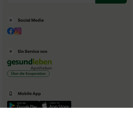
Social Media
Ein Service von
Über die Kooperation
Mobile App