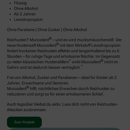
Flüssig
Ohne Alkohol
Ab 2 Jahren
Levodropropizin
Ohne Parabene | Ohne Zucker | Ohne Alkohol
®
Reizhusten? Mucosilent
– und es wird mucksmäuschenstill Der
®
neue Hustensaft Mucosilent
mit dem Wirkstoff Levodropropizin
lindert trockenen Reizhusten effektiv und langanhaltend bis zu 6
Stunden – für ruhige Tage und erholsame Nächte. Im Gegensatz
*
®
zu vielen klassischen Hustenstillern
wirkt Mucosilent
nicht im
*
Gehirn und ist dadurch besser verträglich.
Frei von Alkohol, Zucker und Parabenen – ideal für Kinder ab 2
Jahren, Erwachsene und Senioren.
®
Mucosilent
hilft, nächtliches Erwachen durch Reizhusten zu
reduzieren und sorgt so für einen erholsameren Schlaf.
Auch tagsüber bleibst du aktiv: Lass dich nicht von Reizhusten-
Attacken ausbremsen.
Zum Produkt