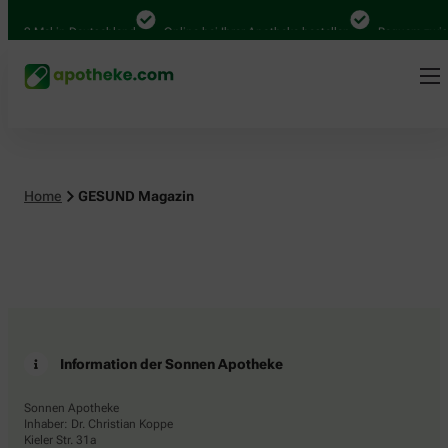
.000 Mal in Deutschland
Online bei Ihrer Apotheke bestellen
Bequem zwisc
Home
GESUND Magazin
Information der Sonnen Apotheke
Sonnen Apotheke
Inhaber: Dr. Christian Koppe
Kieler Str. 31a