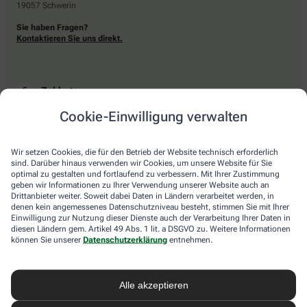
19057 Schwerin
Sie haben Fragen?
Kontaktieren Sie uns direkt.
Zahlarten
Cookie-Einwilligung verwalten
Bar oder mit einer anderen akzeptierten Zahlungsart Ihrer Apotheke vor Ort.
Wir setzen Cookies, die für den Betrieb der Website technisch erforderlich
sind. Darüber hinaus verwenden wir Cookies, um unsere Website für Sie
Lieferarten
optimal zu gestalten und fortlaufend zu verbessern. Mit Ihrer Zustimmung
geben wir Informationen zu Ihrer Verwendung unserer Website auch an
Drittanbieter weiter. Soweit dabei Daten in Ländern verarbeitet werden, in
Abholung in der Apotheke
denen kein angemessenes Datenschutzniveau besteht, stimmen Sie mit Ihrer
Botendienstlieferung
Einwilligung zur Nutzung dieser Dienste auch der Verarbeitung Ihrer Daten in
diesen Ländern gem. Artikel 49 Abs. 1 lit. a DSGVO zu. Weitere Informationen
können Sie unserer
Datenschutzerklärung
entnehmen.
apotheke.com Informationen
Alle akzeptieren
Newsletter