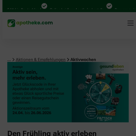
00 Mal in Deutschland
Online bei Ihrer Apotheke bestellen
Bequem zwische
...
Aktionen & Empfehlungen
Aktivwochen
Den Frühling aktiv erleben