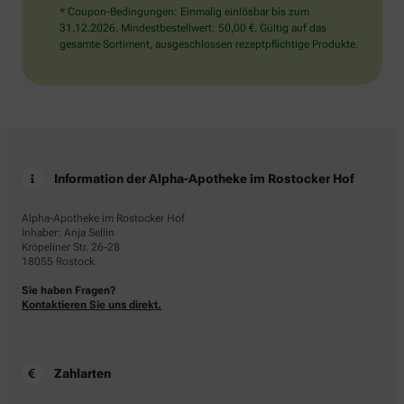
* Coupon-Bedingungen: Einmalig einlösbar bis zum
31.12.2026. Mindestbestellwert: 50,00 €. Gültig auf das
gesamte Sortiment, ausgeschlossen rezeptpflichtige Produkte.
Information der Alpha-Apotheke im Rostocker Hof
Alpha-Apotheke im Rostocker Hof
Inhaber: Anja Sellin
Kröpeliner Str. 26-28
18055 Rostock
Sie haben Fragen?
Kontaktieren Sie uns direkt.
Zahlarten