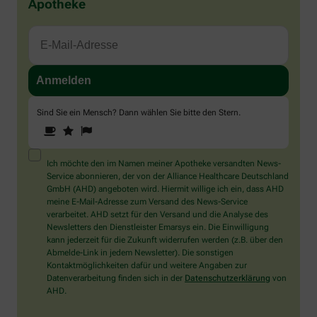
Apotheke
Sind Sie ein Mensch? Dann wählen Sie bitte
den Stern
.
1
2
3
Sind
Sie
ein
Mensch?
Ich möchte den im Namen meiner Apotheke versandten News-
Dann
Service abonnieren, der von der Alliance Healthcare Deutschland
wählen
GmbH (AHD) angeboten wird. Hiermit willige ich ein, dass AHD
Sie
meine E-Mail-Adresse zum Versand des News-Service
bitte
verarbeitet. AHD setzt für den Versand und die Analyse des
den
Newsletters den Dienstleister Emarsys ein. Die Einwilligung
Stern.
kann jederzeit für die Zukunft widerrufen werden (z.B. über den
Abmelde-Link in jedem Newsletter). Die sonstigen
Kontaktmöglichkeiten dafür und weitere Angaben zur
Datenverarbeitung finden sich in der
Datenschutzerklärung
von
AHD.