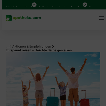
al in Deutschland
Online bei Ihrer Apotheke bestellen
Bequem zwischen Ab
...
Aktionen & Empfehlungen
Entspannt reisen – leichte Beine genießen