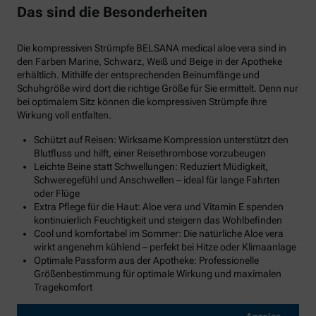
Das sind die Besonderheiten
Die kompressiven Strümpfe BELSANA medical aloe vera sind in
den Farben Marine, Schwarz, Weiß und Beige in der Apotheke
erhältlich. Mithilfe der entsprechenden Beinumfänge und
Schuhgröße wird dort die richtige Größe für Sie ermittelt. Denn nur
bei optimalem Sitz können die kompressiven Strümpfe ihre
Wirkung voll entfalten.
Schützt auf Reisen: Wirksame Kompression unterstützt den
Blutfluss und hilft, einer Reisethrombose vorzubeugen
Leichte Beine statt Schwellungen: Reduziert Müdigkeit,
Schweregefühl und Anschwellen – ideal für lange Fahrten
oder Flüge
Extra Pflege für die Haut: Aloe vera und Vitamin E spenden
kontinuierlich Feuchtigkeit und steigern das Wohlbefinden
Cool und komfortabel im Sommer: Die natürliche Aloe vera
wirkt angenehm kühlend – perfekt bei Hitze oder Klimaanlage
Optimale Passform aus der Apotheke: Professionelle
Größenbestimmung für optimale Wirkung und maximalen
Tragekomfort