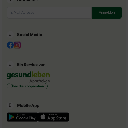
Social Media
Ein Service von
Über die Kooperation
Mobile App