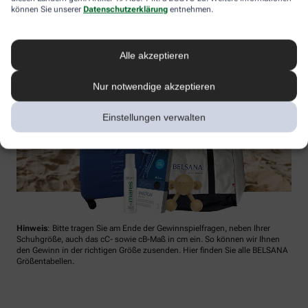
können Sie unserer
Datenschutzerklärung
entnehmen.
Alle akzeptieren
Nur notwendige akzeptieren
Einstellungen verwalten
Hinweis
: Bitte tragen Sie am Ende der Gewinnspielfragen, neben Ihrer
Schuhgröße, auch das cC- sowie cB-Maß in cm ein. So können wir Ihnen
den Gewinn in der richtigen Größe zusenden. Hier finden Sie alle BELSANA
Größentabellen.