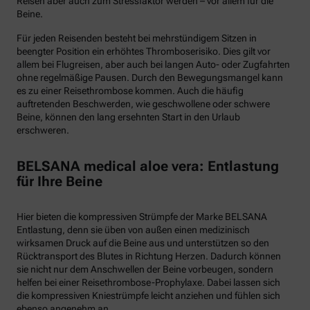
Reisen aber auch zum Stressfaktor werden – vor allem für die
Beine.
Für jeden Reisenden besteht bei mehrstündigem Sitzen in
beengter Position ein erhöhtes Thromboserisiko. Dies gilt vor
allem bei Flugreisen, aber auch bei langen Auto- oder Zugfahrten
ohne regelmäßige Pausen. Durch den Bewegungsmangel kann
es zu einer Reisethrombose kommen. Auch die häufig
auftretenden Beschwerden, wie geschwollene oder schwere
Beine, können den lang ersehnten Start in den Urlaub
erschweren.
BELSANA medical aloe vera: Entlastung
für Ihre Beine
Hier bieten die kompressiven Strümpfe der Marke BELSANA
Entlastung, denn sie üben von außen einen medizinisch
wirksamen Druck auf die Beine aus und unterstützen so den
Rücktransport des Blutes in Richtung Herzen. Dadurch können
sie nicht nur dem Anschwellen der Beine vorbeugen, sondern
helfen bei einer Reisethrombose-Prophylaxe. Dabei lassen sich
die kompressiven Kniestrümpfe leicht anziehen und fühlen sich
ebenso angenehm an.