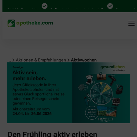
00 Mal in Deutschland
Online bei Ihrer Apotheke bestellen
Bequem zwische
...
Aktionen & Empfehlungen
Aktivwochen
Den Frühling aktiv erleben