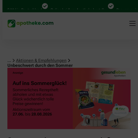
0 Mal in Deutschland
Online bei Ihrer Apotheke bestellen
Bequem zwischen
...
Aktionen & Empfehlungen
Unbeschwert durch den Sommer