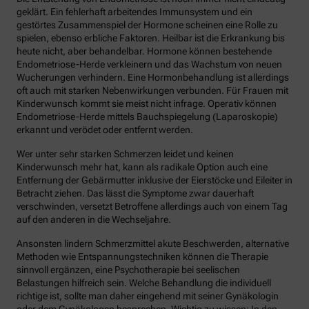
geklärt. Ein fehlerhaft arbeitendes Immunsystem und ein
gestörtes Zusammenspiel der Hormone scheinen eine Rolle zu
spielen, ebenso erbliche Faktoren. Heilbar ist die Erkrankung bis
heute nicht, aber behandelbar. Hormone können bestehende
Endometriose-Herde verkleinern und das Wachstum von neuen
Wucherungen verhindern. Eine Hormonbehandlung ist allerdings
oft auch mit starken Nebenwirkungen verbunden. Für Frauen mit
Kinderwunsch kommt sie meist nicht infrage. Operativ können
Endometriose-Herde mittels Bauchspiegelung (Laparoskopie)
erkannt und verödet oder entfernt werden.
Wer unter sehr starken Schmerzen leidet und keinen
Kinderwunsch mehr hat, kann als radikale Option auch eine
Entfernung der Gebärmutter inklusive der Eierstöcke und Eileiter in
Betracht ziehen. Das lässt die Symptome zwar dauerhaft
verschwinden, versetzt Betroffene allerdings auch von einem Tag
auf den anderen in die Wechseljahre.
Ansonsten lindern Schmerzmittel akute Beschwerden, alternative
Methoden wie Entspannungstechniken können die Therapie
sinnvoll ergänzen, eine Psychotherapie bei seelischen
Belastungen hilfreich sein. Welche Behandlung die individuell
richtige ist, sollte man daher eingehend mit seiner Gynäkologin
oder dem Gynäkologen besprechen. Wichtig zu wissen: In den