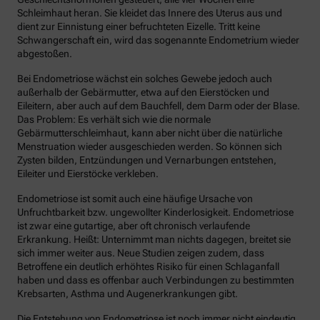
Schleimhaut heran. Sie kleidet das Innere des Uterus aus und
dient zur Einnistung einer befruchteten Eizelle. Tritt keine
Schwangerschaft ein, wird das sogenannte Endometrium wieder
abgestoßen.
Bei Endometriose wächst ein solches Gewebe jedoch auch
außerhalb der Gebärmutter, etwa auf den Eierstöcken und
Eileitern, aber auch auf dem Bauchfell, dem Darm oder der Blase.
Das Problem: Es verhält sich wie die normale
Gebärmutterschleimhaut, kann aber nicht über die natürliche
Menstruation wieder ausgeschieden werden. So können sich
Zysten bilden, Entzündungen und Vernarbungen entstehen,
Eileiter und Eierstöcke verkleben.
Endometriose ist somit auch eine häufige Ursache von
Unfruchtbarkeit bzw. ungewollter Kinderlosigkeit. Endometriose
ist zwar eine gutartige, aber oft chronisch verlaufende
Erkrankung. Heißt: Unternimmt man nichts dagegen, breitet sie
sich immer weiter aus. Neue Studien zeigen zudem, dass
Betroffene ein deutlich erhöhtes Risiko für einen Schlaganfall
haben und dass es offenbar auch Verbindungen zu bestimmten
Krebsarten, Asthma und Augenerkrankungen gibt.
Die Entstehung von Endometriose ist noch immer nicht eindeutig