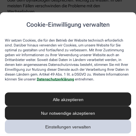
meisten Fällen verschwinden die Probleme mit den
Wechseljahren.
Voraussetzung für eine erfolgreiche Behandlung ist allerdings
Cookie-Einwilligung verwalten
immer, dass die Endometriose auch als solche erkannt wird.
Regelmäßig heftige Regelschmerzen sollten Frauen deshalb ernst
nehmen und ärztlich abklären lassen. Und sich auf keinen Fall
Wir setzen Cookies, die für den Betrieb der Website technisch erforderlich
einreden lassen, sie seien normal.
sind. Darüber hinaus verwenden wir Cookies, um unsere Website für Sie
optimal zu gestalten und fortlaufend zu verbessern. Mit Ihrer Zustimmung
geben wir Informationen zu Ihrer Verwendung unserer Website auch an
Drittanbieter weiter. Soweit dabei Daten in Ländern verarbeitet werden, in
denen kein angemessenes Datenschutzniveau besteht, stimmen Sie mit Ihrer
Einwilligung zur Nutzung dieser Dienste auch der Verarbeitung Ihrer Daten in
diesen Ländern gem. Artikel 49 Abs. 1 lit. a DSGVO zu. Weitere Informationen
können Sie unserer
Datenschutzerklärung
entnehmen.
Alle akzeptieren
Melden Sie sich hier an und sichern Sie
Nur notwendige akzeptieren
sich Ihren 10% Gutschein* für unsere
Apotheke
Einstellungen verwalten