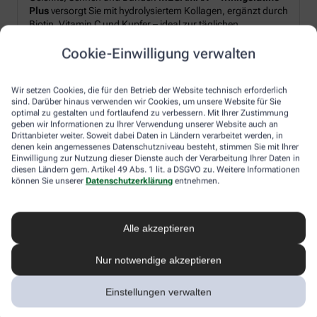
Plus
versorgt Sie mit hydrolysiertem Kollagen, ergänzt durch
Biotin, Vitamin C und Kupfer – ideal zur täglichen
Unterstützung von Strukturproteinen im Körper.*
Cookie-Einwilligung verwalten
Produkt‑Highlights:
Wir setzen Cookies, die für den Betrieb der Website technisch erforderlich
sind. Darüber hinaus verwenden wir Cookies, um unsere Website für Sie
Hydrolysiertes Kollagen plus Biotin, Vitamin C und Kupfer
optimal zu gestalten und fortlaufend zu verbessern. Mit Ihrer Zustimmung
geben wir Informationen zu Ihrer Verwendung unserer Website auch an
Pulverform – leicht löslich, frischer Orangen-Geschmack
Drittanbieter weiter. Soweit dabei Daten in Ländern verarbeitet werden, in
Schnell angerührt: morgens oder nach dem Sport
denen kein angemessenes Datenschutzniveau besteht, stimmen Sie mit Ihrer
Einwilligung zur Nutzung dieser Dienste auch der Verarbeitung Ihrer Daten in
diesen Ländern gem. Artikel 49 Abs. 1 lit. a DSGVO zu. Weitere Informationen
können Sie unserer
Datenschutzerklärung
entnehmen.
Ihr Genussmoment:
Rühren Sie 2× täglich je 10 g Pulver in Wasser ein – für einen
erfrischendes Getränk, unkompliziert und flexibel in den
Alle akzeptieren
Alltag integrierbar.
Nur notwendige akzeptieren
*Zugelassene gesundheitsbezogene Aussagen gemäß
Einstellungen verwalten
EU-Verordnung (EG) Nr. 1924/2006: