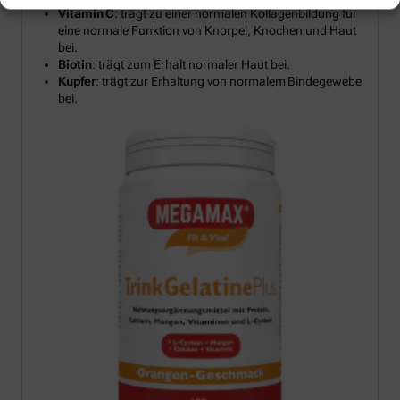
Vitamin C
: trägt zu einer normalen Kollagenbildung für
eine normale Funktion von Knorpel, Knochen und Haut
bei.
Biotin
: trägt zum Erhalt normaler Haut bei.
Kupfer
: trägt zur Erhaltung von normalem Bindegewebe
bei.