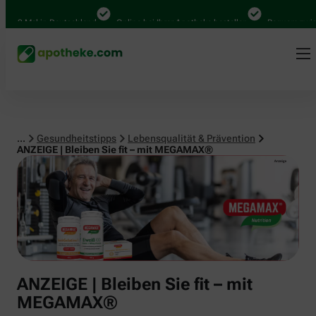
Lebensqualität & Prävention
 Mal in Deutschland
Online bei Ihrer Apotheke bestellen
Bequem zwischen 
...
Gesundheitstipps
Lebensqualität & Prävention
ANZEIGE | Bleiben Sie fit – mit MEGAMAX®
ANZEIGE | Bleiben Sie fit – mit
MEGAMAX®