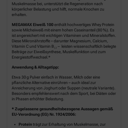
Muskelmasse bei, unterstützt die Regeneration nach
körperlicher Belastung und hilft, normale Knochen zu
erhalten.
MEGAMAX Eiweiß 100
enthält hochwertiges Whey Protein
sowie Milcheiweiß mit einem hohen Caseinanteil (80 %). Es
ist angereichert mit wichtigen Vitaminen und Mineralstoffen.
Diese Mikronährstoffe – darunter Magnesium, Calcium,
Vitamin C und Vitamin B₁₂ – leisten wissenschaftlich belegte
Beiträge zur Eiweißsynthese, Muskelfunktion und zum
Energiestoffwechsel.*
Anwendung & Alltagstipp:
Etwa 30 g Pulver einfach in Wasser, Milch oder eine
pflanzliche Alternative einrühren – auch ideal zur
Anreicherung von Joghurt oder Suppen (neutrale Variante).
Besonders empfehlenswert nach dem Sport, bei Diäten oder
in Phasen erhöhter Belastung.
* Zugelassene gesundheitsbezogene Aussagen gemäß
EU-Verordnung (EG) Nr. 1924/2006:
Protein
trägt zur Erhaltung von Muskelmasse, zur