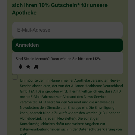
sich Ihren 10% Gutschein* für unsere
Apotheke
Sind Sie ein Mensch? Dann wählen Sie bitte
den LKW
.
1
2
3
Sind
Sie
ein
Mensch?
Ich möchte den im Namen meiner Apotheke versandten News-
Dann
Service abonnieren, der von der Alliance Healthcare Deutschland
wählen
GmbH (AHD) angeboten wird. Hiermit willige ich ein, dass AHD
Sie
meine E-Mail-Adresse zum Versand des News-Service
bitte
verarbeitet. AHD setzt für den Versand und die Analyse des
den
Newsletters den Dienstleister Emarsys ein. Die Einwilligung
LKW.
kann jederzeit für die Zukunft widerrufen werden (z.B. über den
Abmelde-Link in jedem Newsletter). Die sonstigen
Kontaktmöglichkeiten dafür und weitere Angaben zur
Datenverarbeitung finden sich in der
Datenschutzerklärung
von
AHD.