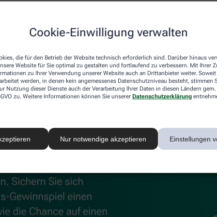
uskeln und Gelenke
Cookie-Einwilligung verwalten
®
®
 können, unterstützen
Kytta
Schmerzsalbe und Kytta
Wärm
 Beschwerden effektiv lindert, sorgt die Wärmecreme für wohl
kies, die für den Betrieb der Website technisch erforderlich sind. Darüber hinaus v
nsere Website für Sie optimal zu gestalten und fortlaufend zu verbessern. Mit Ihrer
ormationen zu Ihrer Verwendung unserer Website auch an Drittanbieter weiter. Soweit
rarbeitet werden, in denen kein angemessenes Datenschutzniveau besteht, stimmen Si
ur Nutzung dieser Dienste auch der Verarbeitung Ihrer Daten in diesen Ländern gem. 
 DSGVO zu. Weitere Informationen können Sie unserer
Datenschutzerklärung
entnehm
kzeptieren
Nur notwendige akzeptieren
Einstellungen v