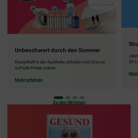
Str
Unbeschwert durch den Sommer
Jetz
20 L
Rezeptheft in der Apotheke abholen und Chance
auf tolle Preise nutzen
Mehr
Mehr erfahren
Zu den Aktionen