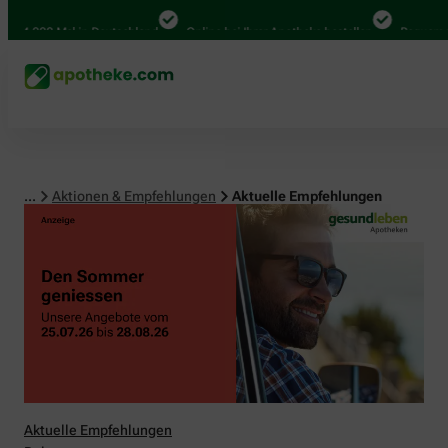
00 Mal in Deutschland
Online bei Ihrer Apotheke bestellen
Bequem zwische
...
Aktionen & Empfehlungen
Aktuelle Empfehlungen
Aktuelle Empfehlungen