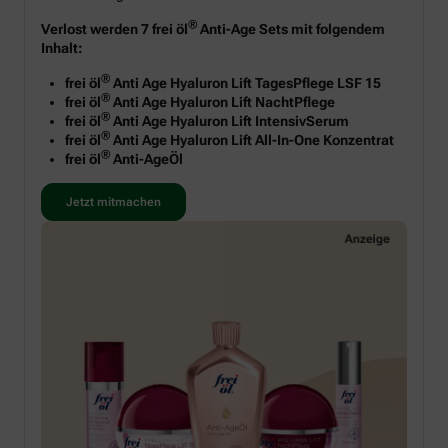
®
Verlost werden 7 frei öl
Anti-Age Sets mit folgendem
Inhalt:
®
frei öl
Anti Age Hyaluron Lift TagesPflege LSF 15
®
frei öl
Anti Age Hyaluron Lift NachtPflege
®
frei öl
Anti Age Hyaluron Lift IntensivSerum
®
frei öl
Anti Age Hyaluron Lift All-In-One Konzentrat
®
frei öl
Anti-AgeÖl
Jetzt mitmachen