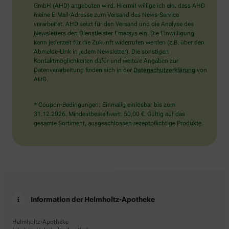
wählen
GmbH (AHD) angeboten wird. Hiermit willige ich ein, dass AHD
Sie
meine E-Mail-Adresse zum Versand des News-Service
bitte
verarbeitet. AHD setzt für den Versand und die Analyse des
die
Newsletters den Dienstleister Emarsys ein. Die Einwilligung
Flagge.
kann jederzeit für die Zukunft widerrufen werden (z.B. über den
Abmelde-Link in jedem Newsletter). Die sonstigen
Kontaktmöglichkeiten dafür und weitere Angaben zur
Datenverarbeitung finden sich in der
Datenschutzerklärung
von
AHD.
* Coupon-Bedingungen: Einmalig einlösbar bis zum
31.12.2026. Mindestbestellwert: 50,00 €. Gültig auf das
gesamte Sortiment, ausgeschlossen rezeptpflichtige Produkte.
Information der Helmholtz-Apotheke
Helmholtz-Apotheke