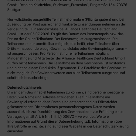
teilnehmen oder Postkarte senden an: Alliance Healthcare Deutschland
GmbH, Despina Kalaitzidou, Stichwort „Fresenius“, Pragstraße 154, 70376
Stuttgart.
Nur vollständig ausgefüllte Teilnahmeformulare (Pflichtangaben) und bei
Zusendung per Post ausreichend frankierte Einsendungen nehmen an der
Verlosung teil. Einsendeschluss bei Alliance Healthcare Deutschland
GmbH, ist der 05.07.2026. Es gilt das Datum des Poststempels bzw. das
Datum der Online-Teilnahme. Der Rechtsweg ist ausgeschlossen. Die
Teilnahme ist nur unmittelbar möglich; das heißt, eine Teilnahme über
Dritte – insbesondere sog. Gewinnspielclubs oder Gewinnspielagenturen –
ist ausgeschlossen. Pro Person ist nur eine Teilnahme möglich.
Minderjährige und Mitarbeiter der Alliance Healthcare Deutschland GmbH
dürfen nicht teilnehmen. Die Teilnahme an dem Gewinnspiel ist kostenlos
und nicht an einem Produktkauf gebunden. Die Barablöse der Gewinne ist
nicht möglich. Die Gewinner werden aus allen Teilnehmern ausgelost und
schriftlich benachrichtigt.
Datenschutzhinweis
Um an dem Gewinnspiel teilnehmen zu können, sind personenbezogene
Daten, wie Name und Adresse anzugeben. Die für Teilnahme am
Gewinnspiel erforderlichen Daten sind entsprechend als Pflichtfelder
gekennzeichnet. Die erhobenen personenbezogenen Daten werden
ausschließlich zur Durchführung des Gewinnspiels – zur Erfüllung eines
Vertrages gemäß Art. 6 Nr. 1 lit. b) DSGVO – verwendet. Weitere
Informationen auf Grund dieser Datenerhebung, z.B. Informationen über
Ihre Betroffenenrechte, sind auf dieser Website in der Datenschutzerklärung
einsehbar.