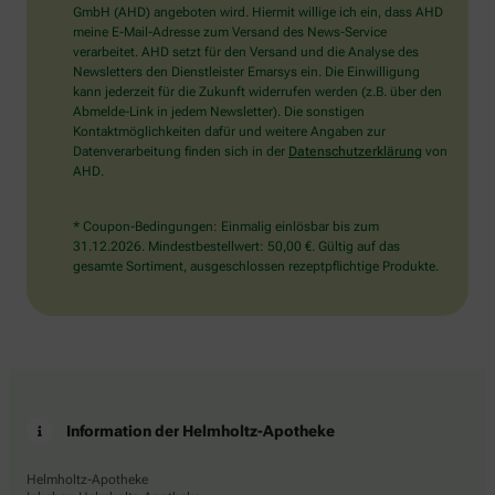
wählen
GmbH (AHD) angeboten wird. Hiermit willige ich ein, dass AHD
Sie
meine E-Mail-Adresse zum Versand des News-Service
bitte
verarbeitet. AHD setzt für den Versand und die Analyse des
das
Newsletters den Dienstleister Emarsys ein. Die Einwilligung
Auto.
kann jederzeit für die Zukunft widerrufen werden (z.B. über den
Abmelde-Link in jedem Newsletter). Die sonstigen
Kontaktmöglichkeiten dafür und weitere Angaben zur
Datenverarbeitung finden sich in der
Datenschutzerklärung
von
AHD.
* Coupon-Bedingungen: Einmalig einlösbar bis zum
31.12.2026. Mindestbestellwert: 50,00 €. Gültig auf das
gesamte Sortiment, ausgeschlossen rezeptpflichtige Produkte.
Information der Helmholtz-Apotheke
Helmholtz-Apotheke