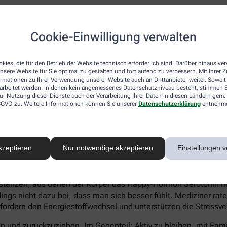
atienten eher Ein- und Durchschlafstörungen anstatt eines hö
Cookie-Einwilligung verwalten
 statt Heißhungerattacken. Ein Anzeichen für eine Depression 
können sich zu kaum etwas aufraffen und sind permanent ersch
Suizidgedanken sind typisch.
kies, die für den Betrieb der Website technisch erforderlich sind. Darüber hinaus v
nsere Website für Sie optimal zu gestalten und fortlaufend zu verbessern. Mit Ihrer
on – auch wenn ein Angehöriger betroffen ist – sollte man sic
ormationen zu Ihrer Verwendung unserer Website auch an Drittanbieter weiter. Soweit
rarbeitet werden, in denen kein angemessenes Datenschutzniveau besteht, stimmen Si
iftung Deutsche Depressionshilfe auf:
ur Nutzung dieser Dienste auch der Verarbeitung Ihrer Daten in diesen Ländern gem. 
 DSGVO zu. Weitere Informationen können Sie unserer
Datenschutzerklärung
entnehm
kzeptieren
Nur notwendige akzeptieren
Einstellungen v
voller Süßkram sind. Schokolade macht tatsächlich glücklich. I
tanzen, aus denen der Körper das Happy-Hormon Serotonin herst
gs nicht dazu bei, dass man sich besser fühlt. Mediziner rate
 fördern den Energiestoffwechsel und unterstützen die Stressve
eln und zurückzuziehen. Im Gegenteil: Aktiv zu bleiben, mit Fa