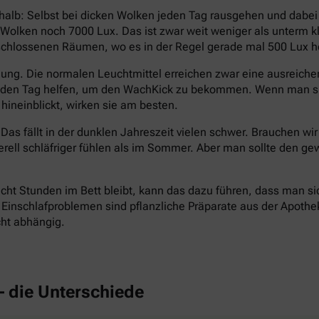
halb: Selbst bei dicken Wolken jeden Tag rausgehen und dabe
en Wolken noch 7000 Lux. Das ist zwar weit weniger als unterm
eschlossenen Räumen, wo es in der Regel gerade mal 500 Lux hel
ng. Die normalen Leuchtmittel erreichen zwar eine ausreichend
n den Tag helfen, um den WachKick zu bekommen. Wenn man si
hineinblickt, wirken sie am besten.
Das fällt in der dunklen Jahreszeit vielen schwer. Brauchen wi
erell schläfriger fühlen als im Sommer. Aber man sollte den
cht Stunden im Bett bleibt, kann das dazu führen, dass man si
inschlafproblemen sind pflanzliche Präparate aus der Apotheke 
cht abhängig.
– die Unterschiede