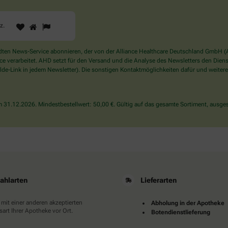
1
2
3
Sind
rz
.
Sie
ein
Mensch?
en News-Service abonnieren, der von der Alliance Healthcare Deutschland GmbH (AH
Dann
verarbeitet. AHD setzt für den Versand und die Analyse des Newsletters den Dienstle
wählen
de-Link in jedem Newsletter). Die sonstigen Kontaktmöglichkeiten dafür und weitere
Sie
bitte
das
31.12.2026. Mindestbestellwert: 50,00 €. Gültig auf das gesamte Sortiment, ausges
Herz.
ahlarten
Lieferarten
 mit einer anderen akzeptierten
Abholung in der Apotheke
art Ihrer Apotheke vor Ort.
Botendienstlieferung