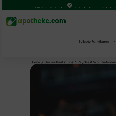
Psyche & Wohlbefinden
4.000 Mal in Deutschland
Online bei Ihrer Apotheke bestellen
Beliebte Funktionen
Home
Gesundheitstipps
Psyche & Wohlbefinde