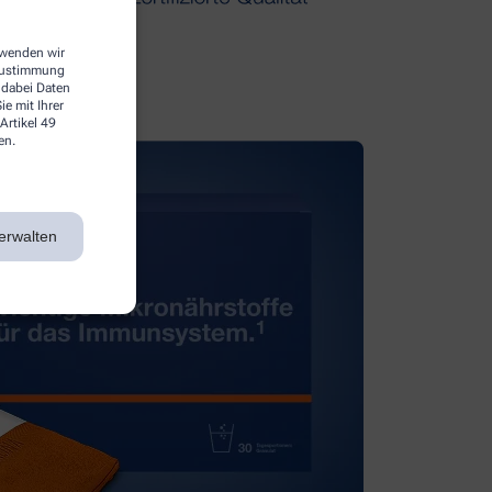
erwenden wir
 Zustimmung
 dabei Daten
e mit Ihrer
Artikel 49
en.
erwalten