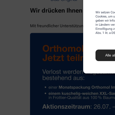
Wir drücken Ihnen die Daume
Wir setzen Coo
Cookies, um u
geben wir Inf
in Ländern ve
Mit freundlicher Unterstützung von Orthomol!
Einwilligung z
Abs. 1 lit. a
Alle a