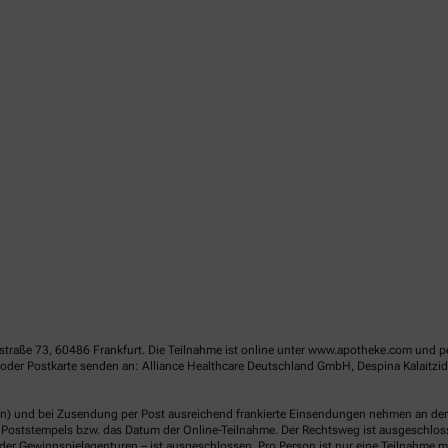
straße 73, 60486 Frankfurt. Die Teilnahme ist online unter www.apotheke.com und p
oder Postkarte senden an: Alliance Healthcare Deutschland GmbH, Despina Kalaitz
en) und bei Zusendung per Post ausreichend frankierte Einsendungen nehmen an der V
Poststempels bzw. das Datum der Online-Teilnahme. Der Rechtsweg ist ausgeschlossen
er Gewinnspielagenturen – ist ausgeschlossen. Pro Person ist nur eine Teilnahme mö