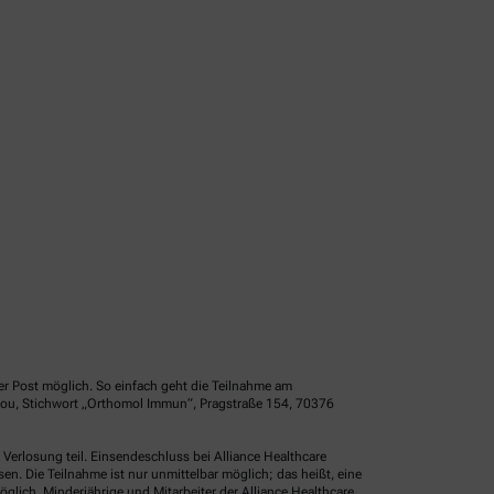
er Post möglich. So einfach geht die Teilnahme am
idou, Stichwort „Orthomol Immun“, Pragstraße 154, 70376
erlosung teil. Einsendeschluss bei Alliance Healthcare
. Die Teilnahme ist nur unmittelbar möglich; das heißt, eine
glich. Minderjährige und Mitarbeiter der Alliance Healthcare