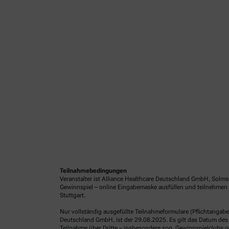
Teilnahmebedingungen
Veranstalter ist Alliance Healthcare Deutschland GmbH, Solms
Gewinnspiel – online Eingabemaske ausfüllen und teilnehmen 
Stuttgart.
Nur vollständig ausgefüllte Teilnahmeformulare (Pflichtangab
Deutschland GmbH, ist der 29.08.2025. Es gilt das Datum des 
Teilnahme über Dritte – insbesondere sog. Gewinnspielclubs od