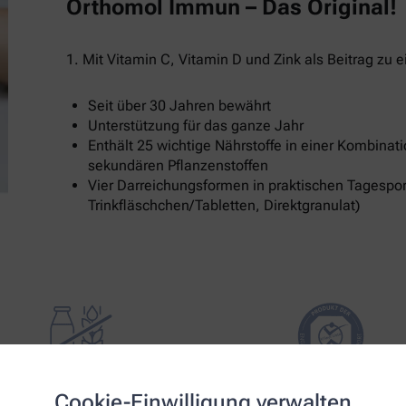
Orthomol Immun – Das Original!
1. Mit Vitamin C, Vitamin D und Zink als Beitrag z
Seit über 30 Jahren bewährt
Unterstützung für das ganze Jahr
Enthält 25 wichtige Nährstoffe in einer Kombinat
sekundären Pflanzenstoffen
Vier Darreichungsformen in praktischen Tagespor
Trinkfläschchen/Tabletten, Direktgranulat)
Cookie-Einwilligung verwalten