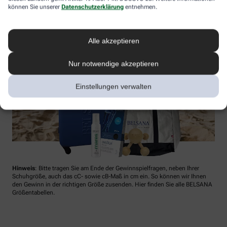
können Sie unserer
Datenschutzerklärung
entnehmen.
Alle akzeptieren
Nur notwendige akzeptieren
Einstellungen verwalten
Hinweis
: Bitte tragen Sie am Ende der Gewinnspielfragen, neben Ihrer
Schuhgröße, auch das cC- sowie cB-Maß in cm ein. So können wir Ihnen
den Gewinn in der richtigen Größe zusenden. Hier finden Sie alle BELSANA
Größentabellen.