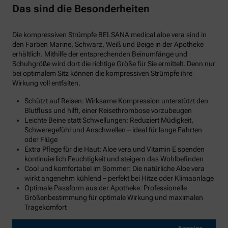
Das sind die Besonderheiten
Die kompressiven Strümpfe BELSANA medical aloe vera sind in
den Farben Marine, Schwarz, Weiß und Beige in der Apotheke
erhältlich. Mithilfe der entsprechenden Beinumfänge und
Schuhgröße wird dort die richtige Größe für Sie ermittelt. Denn nur
bei optimalem Sitz können die kompressiven Strümpfe ihre
Wirkung voll entfalten.
Schützt auf Reisen: Wirksame Kompression unterstützt den
Blutfluss und hilft, einer Reisethrombose vorzubeugen
Leichte Beine statt Schwellungen: Reduziert Müdigkeit,
Schweregefühl und Anschwellen – ideal für lange Fahrten
oder Flüge
Extra Pflege für die Haut: Aloe vera und Vitamin E spenden
kontinuierlich Feuchtigkeit und steigern das Wohlbefinden
Cool und komfortabel im Sommer: Die natürliche Aloe vera
wirkt angenehm kühlend – perfekt bei Hitze oder Klimaanlage
Optimale Passform aus der Apotheke: Professionelle
Größenbestimmung für optimale Wirkung und maximalen
Tragekomfort