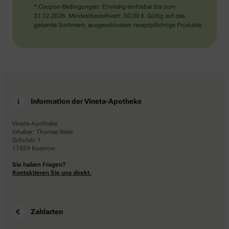
* Coupon-Bedingungen: Einmalig einlösbar bis zum
31.12.2026. Mindestbestellwert: 50,00 €. Gültig auf das
gesamte Sortiment, ausgeschlossen rezeptpflichtige Produkte.
Information der Vineta-Apotheke
Vineta-Apotheke
Inhaber: Thomas Beier
Schulstr. 1
17459 Koserow
Sie haben Fragen?
Kontaktieren Sie uns direkt.
Zahlarten