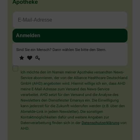
Apotheke
Sind Sie ein Mensch? Dann wählen Sie bitte
den Stern
.
1
2
3
Sind
Sie
ein
Mensch?
Ich möchte den im Namen meiner Apotheke versandten News-
Dann
Service abonnieren, der von der Alliance Healthcare Deutschland
wählen
GmbH (AHD) angeboten wird. Hiermit willige ich ein, dass AHD
Sie
meine E-Mail-Adresse zum Versand des News-Service
bitte
verarbeitet. AHD setzt für den Versand und die Analyse des
den
Newsletters den Dienstleister Emarsys ein. Die Einwilligung
Stern.
kann jederzeit für die Zukunft widerrufen werden (z.B. über den
Abmelde-Link in jedem Newsletter). Die sonstigen
Kontaktmöglichkeiten dafür und weitere Angaben zur
Datenverarbeitung finden sich in der
Datenschutzerklärung
von
AHD.