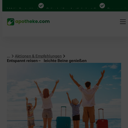
al in Deutschland
Online bei Ihrer Apotheke bestellen
Bequem zwischen Ab
...
Aktionen & Empfehlungen
Entspannt reisen – leichte Beine genießen