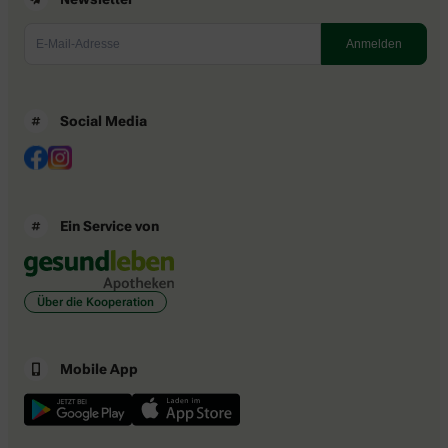
Social Media
Ein Service von
Über die Kooperation
Mobile App