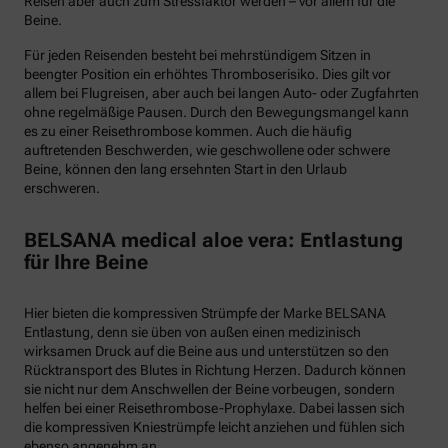
Reisen aber auch zum Stressfaktor werden – vor allem für die
Beine.
Für jeden Reisenden besteht bei mehrstündigem Sitzen in
beengter Position ein erhöhtes Thromboserisiko. Dies gilt vor
allem bei Flugreisen, aber auch bei langen Auto- oder Zugfahrten
ohne regelmäßige Pausen. Durch den Bewegungsmangel kann
es zu einer Reisethrombose kommen. Auch die häufig
auftretenden Beschwerden, wie geschwollene oder schwere
Beine, können den lang ersehnten Start in den Urlaub
erschweren.
BELSANA medical aloe vera: Entlastung
für Ihre Beine
Hier bieten die kompressiven Strümpfe der Marke BELSANA
Entlastung, denn sie üben von außen einen medizinisch
wirksamen Druck auf die Beine aus und unterstützen so den
Rücktransport des Blutes in Richtung Herzen. Dadurch können
sie nicht nur dem Anschwellen der Beine vorbeugen, sondern
helfen bei einer Reisethrombose-Prophylaxe. Dabei lassen sich
die kompressiven Kniestrümpfe leicht anziehen und fühlen sich
ebenso angenehm an.