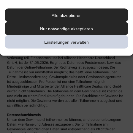
Teilnahmebedingungen
Veranstalter ist Alliance Healthcare Deutschland GmbH, Franklinstraße 46-
Alle akzeptieren
48, 60486 Frankfurt. Die Teilnahme ist online
unter www.apotheke.com und per Post möglich. So einfach geht die
Teilnahme am Gewinnspiel – online Eingabemaske ausfüllen und
Nur notwendige akzeptieren
teilnehmen oder Postkarte senden an: Alliance Healthcare Deutschland
GmbH, Despina Kalaitzidou, Stichwort „Care Plus“, Pragstraße 154, 70376
Stuttgart.
Einstellungen verwalten
Nur vollständig ausgefüllte Teilnahmeformulare (Pflichtangaben) und bei
Zusendung per Post ausreichend frankierte Einsendungen nehmen an der
Verlosung teil. Einsendeschluss bei Alliance Healthcare Deutschland
GmbH, ist der 31.05.2026. Es gilt das Datum des Poststempels bzw. das
Datum der Online-Teilnahme. Der Rechtsweg ist ausgeschlossen. Die
Teilnahme ist nur unmittelbar möglich; das heißt, eine Teilnahme über
Dritte – insbesondere sog. Gewinnspielclubs oder Gewinnspielagenturen –
ist ausgeschlossen. Pro Person ist nur eine Teilnahme möglich.
Minderjährige und Mitarbeiter der Alliance Healthcare Deutschland GmbH
dürfen nicht teilnehmen. Die Teilnahme an dem Gewinnspiel ist kostenlos
und nicht an einem Produktkauf gebunden. Die Barablöse der Gewinne ist
nicht möglich. Die Gewinner werden aus allen Teilnehmern ausgelost und
schriftlich benachrichtigt.
Datenschutzhinweis
Um an dem Gewinnspiel teilnehmen zu können, sind personenbezogene
Daten, wie Name und Adresse anzugeben. Die für Teilnahme am
Gewinnspiel erforderlichen Daten sind entsprechend als Pflichtfelder