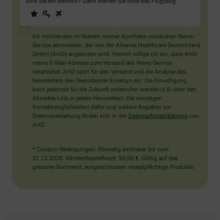
Sind Sie ein Mensch? Dann wählen Sie bitte
das Flugzeug
.
1
2
3
Sind
Sie
ein
Mensch?
Ich möchte den im Namen meiner Apotheke versandten News-
Dann
Service abonnieren, der von der Alliance Healthcare Deutschland
wählen
GmbH (AHD) angeboten wird. Hiermit willige ich ein, dass AHD
Sie
meine E-Mail-Adresse zum Versand des News-Service
bitte
verarbeitet. AHD setzt für den Versand und die Analyse des
das
Newsletters den Dienstleister Emarsys ein. Die Einwilligung
Flugzeug.
kann jederzeit für die Zukunft widerrufen werden (z.B. über den
Abmelde-Link in jedem Newsletter). Die sonstigen
Kontaktmöglichkeiten dafür und weitere Angaben zur
Datenverarbeitung finden sich in der
Datenschutzerklärung
von
AHD.
* Coupon-Bedingungen: Einmalig einlösbar bis zum
31.12.2026. Mindestbestellwert: 50,00 €. Gültig auf das
gesamte Sortiment, ausgeschlossen rezeptpflichtige Produkte.