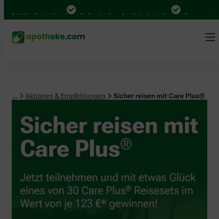
 Mal in Deutschland
Online bei Ihrer Apotheke bestellen
Bequem zwischen 
...
Aktionen & Empfehlungen
Sicher reisen mit Care Plus®