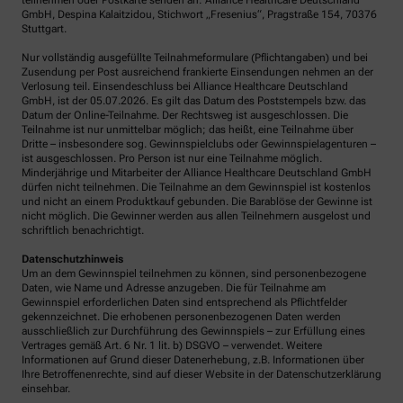
teilnehmen oder Postkarte senden an: Alliance Healthcare Deutschland
GmbH, Despina Kalaitzidou, Stichwort „Fresenius“, Pragstraße 154, 70376
Stuttgart.
Nur vollständig ausgefüllte Teilnahmeformulare (Pflichtangaben) und bei
Zusendung per Post ausreichend frankierte Einsendungen nehmen an der
Verlosung teil. Einsendeschluss bei Alliance Healthcare Deutschland
GmbH, ist der 05.07.2026. Es gilt das Datum des Poststempels bzw. das
Datum der Online-Teilnahme. Der Rechtsweg ist ausgeschlossen. Die
Teilnahme ist nur unmittelbar möglich; das heißt, eine Teilnahme über
Dritte – insbesondere sog. Gewinnspielclubs oder Gewinnspielagenturen –
ist ausgeschlossen. Pro Person ist nur eine Teilnahme möglich.
Minderjährige und Mitarbeiter der Alliance Healthcare Deutschland GmbH
dürfen nicht teilnehmen. Die Teilnahme an dem Gewinnspiel ist kostenlos
und nicht an einem Produktkauf gebunden. Die Barablöse der Gewinne ist
nicht möglich. Die Gewinner werden aus allen Teilnehmern ausgelost und
schriftlich benachrichtigt.
Datenschutzhinweis
Um an dem Gewinnspiel teilnehmen zu können, sind personenbezogene
Daten, wie Name und Adresse anzugeben. Die für Teilnahme am
Gewinnspiel erforderlichen Daten sind entsprechend als Pflichtfelder
gekennzeichnet. Die erhobenen personenbezogenen Daten werden
ausschließlich zur Durchführung des Gewinnspiels – zur Erfüllung eines
Vertrages gemäß Art. 6 Nr. 1 lit. b) DSGVO – verwendet. Weitere
Informationen auf Grund dieser Datenerhebung, z.B. Informationen über
Ihre Betroffenenrechte, sind auf dieser Website in der Datenschutzerklärung
einsehbar.