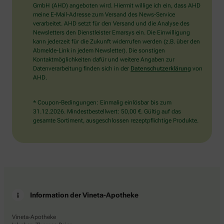
wählen
GmbH (AHD) angeboten wird. Hiermit willige ich ein, dass AHD
Sie
meine E-Mail-Adresse zum Versand des News-Service
bitte
verarbeitet. AHD setzt für den Versand und die Analyse des
die
Newsletters den Dienstleister Emarsys ein. Die Einwilligung
Tasse.
kann jederzeit für die Zukunft widerrufen werden (z.B. über den
Abmelde-Link in jedem Newsletter). Die sonstigen
Kontaktmöglichkeiten dafür und weitere Angaben zur
Datenverarbeitung finden sich in der
Datenschutzerklärung
von
AHD.
* Coupon-Bedingungen: Einmalig einlösbar bis zum
31.12.2026. Mindestbestellwert: 50,00 €. Gültig auf das
gesamte Sortiment, ausgeschlossen rezeptpflichtige Produkte.
Information der Vineta-Apotheke
Vineta-Apotheke