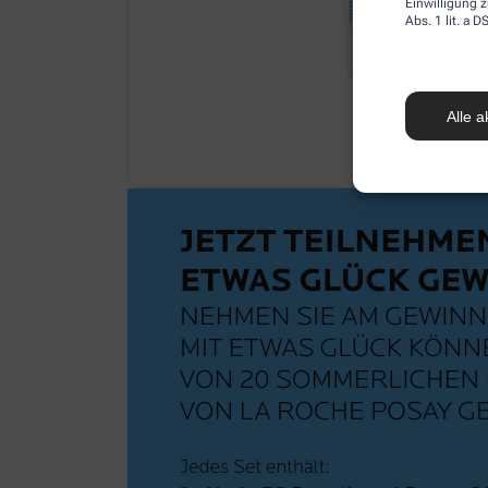
Einwilligung z
Abs. 1 lit. a
Alle a