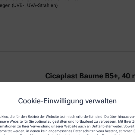
egen (UVB-, UVA-Strahlen)
Cicaplast Baume B5+, 40 
La Roche Posay CICAPLAST Baume B5+ ist
Cookie-Einwilligung verwalten
irritierte Haut.
Das reparierende Balsam
u
repariert die Haut von Erwachsenen, Kind
kies, die für den Betrieb der Website technisch erforderlich sind. Darüber hinaus v
Die Creme zeichnet sich durch eine beson
nsere Website für Sie optimal zu gestalten und fortlaufend zu verbessern. Mit Ihrer
empfindliche Haut am Körper, Gesicht und
ormationen zu Ihrer Verwendung unserer Website auch an Drittanbieter weiter. Soweit
Dexpanthenol bezeichnet, wirkt regenerie
rarbeitet werden, in denen kein angemessenes Datenschutzniveau besteht, stimmen Si