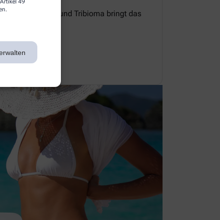
Artikel 49
en.
e Zellerneuerung und Tribioma bringt das
 Gleichgewicht.
erwalten