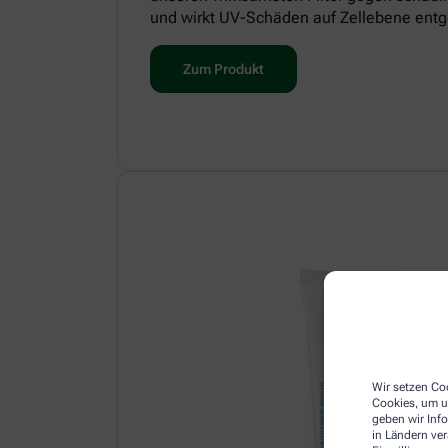
und wirkt UV-Schäden auf Zellebene entg
Zum Produkt
Wir setzen Coo
Cookies, um u
geben wir Inf
in Ländern ve