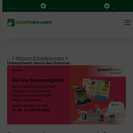
0 Mal in Deutschland
Online bei Ihrer Apotheke bestellen
Bequem zwischen
...
Aktionen & Empfehlungen
Unbeschwert durch den Sommer