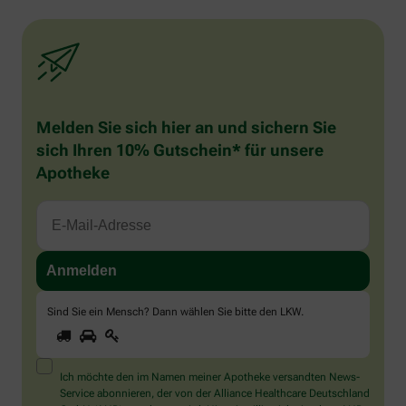
Melden Sie sich hier an und sichern Sie
sich Ihren 10% Gutschein* für unsere
Apotheke
Sind Sie ein Mensch? Dann wählen Sie bitte
den LKW
.
1
2
3
Sind
Sie
ein
Mensch?
Ich möchte den im Namen meiner Apotheke versandten News-
Dann
Service abonnieren, der von der Alliance Healthcare Deutschland