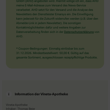
wählen
GmbH (AHD) angeboten wird. Hiermit willige ich ein, dass AHD
Sie
meine E-Mail-Adresse zum Versand des News-Service
bitte
verarbeitet. AHD setzt für den Versand und die Analyse des
den
Newsletters den Dienstleister Emarsys ein. Die Einwilligung
LKW.
kann jederzeit für die Zukunft widerrufen werden (z.B. über den
Abmelde-Link in jedem Newsletter). Die sonstigen
Kontaktmöglichkeiten dafür und weitere Angaben zur
Datenverarbeitung finden sich in der
Datenschutzerklärung
von
AHD.
* Coupon-Bedingungen: Einmalig einlösbar bis zum
31.12.2026. Mindestbestellwert: 50,00 €. Gültig auf das
gesamte Sortiment, ausgeschlossen rezeptpflichtige Produkte.
Information der Vineta-Apotheke
Vineta-Apotheke
Inhaber: Thomas Beier