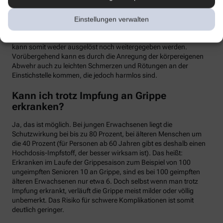
meist binnen weniger Tage wieder abklingen. Mit einer Grippe
haben die Symptome allerdings nichts zu tun. Denn üblicherweise
Einstellungen verwalten
handelt es sich um einen sogenannten Totimpfstoff, der keine
vermehrungsfähigen Erreger enthält – eine Grippeerkrankung
kann somit weder ausgelöst noch weitergegeben werden.
Vorübergehend kann es durch die Anregung der körpereigenen
Abwehr auch zu leichten Schmerzen und Rötungen an der
Einstichstelle kommen, die jedoch harmlos sind.
Kann ich trotz Impfung an Grippe
erkranken?
Ja, das ist möglich. Bei jungen Erwachsenen liegt die
Schutzwirkung bei bis zu 80 Prozent, bei älteren Menschen um
die 40 Prozent (für Personen ab 60 Jahren gibt es deshalb einen
Hochdosis-Impfstoff, der besser wirksam ist). Das heißt:
Erkranken im Laufe der Grippesaison zum Beispiel von 100
ungeimpften Senioren 10 an Grippe, sind es bei 100 geimpften
älteren Erwachsenen nur etwa 6. Doch selbst wenn man trotz
Impfung erkrankt, verläuft die Grippe meist milder oder völlig
unbemerkt. Das Risiko für schwere Komplikationen ist somit
deutlich geringer.