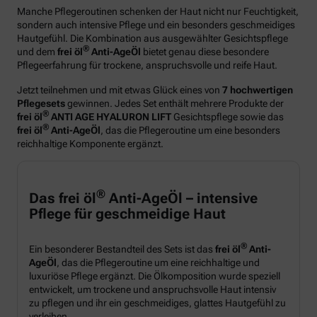
Manche Pflegeroutinen schenken der Haut nicht nur Feuchtigkeit,
sondern auch intensive Pflege und ein besonders geschmeidiges
Hautgefühl. Die Kombination aus ausgewählter Gesichtspflege
®
und dem
frei öl
Anti-AgeÖl
bietet genau diese besondere
Pflegeerfahrung für trockene, anspruchsvolle und reife Haut.
Jetzt teilnehmen und mit etwas Glück eines von
7 hochwertigen
Pflegesets
gewinnen. Jedes Set enthält mehrere Produkte der
®
frei öl
ANTI AGE HYALURON LIFT
Gesichtspflege sowie das
®
frei öl
Anti-AgeÖl
, das die Pflegeroutine um eine besonders
reichhaltige Komponente ergänzt.
®
Das frei öl
Anti-AgeÖl – intensive
Pflege für geschmeidige Haut
®
Ein besonderer Bestandteil des Sets ist das
frei öl
Anti-
AgeÖl
, das die Pflegeroutine um eine reichhaltige und
luxuriöse Pflege ergänzt. Die Ölkomposition wurde speziell
entwickelt, um trockene und anspruchsvolle Haut intensiv
zu pflegen und ihr ein geschmeidiges, glattes Hautgefühl zu
verleihen.