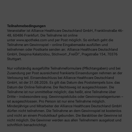
Teilnahmebedingungen
Veranstalter ist Alliance Healthcare Deutschland GmbH, Franklinstraße 46-
48, 60486 Frankfurt. Die Teilnahme ist online
unter www.apotheke.com und per Post möglich. So einfach geht die
Teilnahme am Gewinnspiel – online Eingabemaske ausfüllen und
teilnehmen oder Postkarte senden an: Alliance Healthcare Deutschland
GmbH, Despina Kalaitzidou, Stichwort „FreiÖl“, Pragstraße 154, 70376
Stuttgart.
Nur vollständig ausgefüllte Teilnahmeformulare (Pflichtangaben) und bei
Zusendung per Post ausreichend frankierte Einsendungen nehmen an der
Verlosung teil. Einsendeschluss bei Alliance Healthcare Deutschland
GmbH, ist der 31.08.2026. Es gilt das Datum des Poststempels bzw. das
Datum der Online-Teilnahme. Der Rechtsweg ist ausgeschlossen. Die
Teilnahme ist nur unmittelbar möglich; das heißt, eine Teilnahme über
Dritte – insbesondere sog. Gewinnspielclubs oder Gewinnspielagenturen –
ist ausgeschlossen. Pro Person ist nur eine Teilnahme möglich.
Minderjährige und Mitarbeiter der Alliance Healthcare Deutschland GmbH
dürfen nicht teilnehmen. Die Teilnahme an dem Gewinnspiel ist kostenlos
und nicht an einem Produktkauf gebunden. Die Barablöse der Gewinne ist
nicht möglich. Die Gewinner werden aus allen Teilnehmern ausgelost und
schriftlich benachrichtigt.