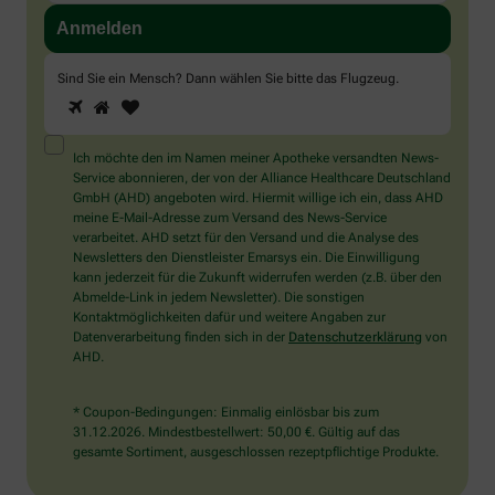
Sind Sie ein Mensch? Dann wählen Sie bitte
das Flugzeug
.
1
2
3
Sind
Sie
ein
Mensch?
Ich möchte den im Namen meiner Apotheke versandten News-
Dann
Service abonnieren, der von der Alliance Healthcare Deutschland
wählen
GmbH (AHD) angeboten wird. Hiermit willige ich ein, dass AHD
Sie
meine E-Mail-Adresse zum Versand des News-Service
bitte
verarbeitet. AHD setzt für den Versand und die Analyse des
das
Newsletters den Dienstleister Emarsys ein. Die Einwilligung
Flugzeug.
kann jederzeit für die Zukunft widerrufen werden (z.B. über den
Abmelde-Link in jedem Newsletter). Die sonstigen
Kontaktmöglichkeiten dafür und weitere Angaben zur
Datenverarbeitung finden sich in der
Datenschutzerklärung
von
AHD.
* Coupon-Bedingungen: Einmalig einlösbar bis zum
31.12.2026. Mindestbestellwert: 50,00 €. Gültig auf das
gesamte Sortiment, ausgeschlossen rezeptpflichtige Produkte.