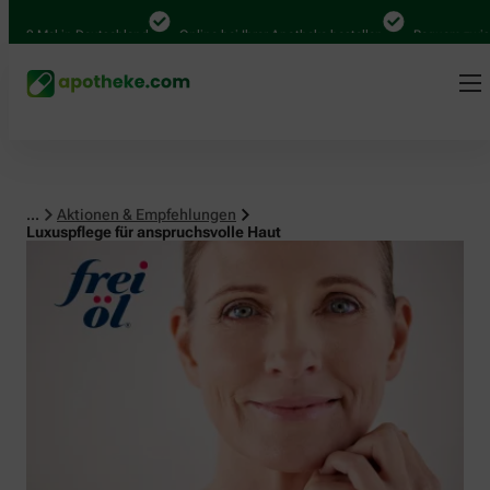
Mal in Deutschland
Online bei Ihrer Apotheke bestellen
Bequem zwischen A
...
Aktionen & Empfehlungen
Luxuspflege für anspruchsvolle Haut