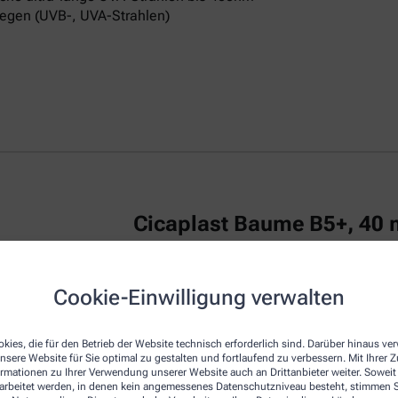
egen (UVB-, UVA-Strahlen)
Cicaplast Baume B5+, 40 
La Roche Posay CICAPLAST Baume B5+ ist
Cookie-Einwilligung verwalten
irritierte Haut.
Das reparierende Balsam
u
repariert die Haut von Erwachsenen, Kind
kies, die für den Betrieb der Website technisch erforderlich sind. Darüber hinaus v
Die Creme zeichnet sich durch eine beson
nsere Website für Sie optimal zu gestalten und fortlaufend zu verbessern. Mit Ihrer
empfindliche Haut am Körper, Gesicht und
ormationen zu Ihrer Verwendung unserer Website auch an Drittanbieter weiter. Soweit
Dexpanthenol bezeichnet, wirkt regenerie
rarbeitet werden, in denen kein angemessenes Datenschutzniveau besteht, stimmen Si