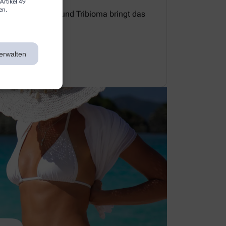
Artikel 49
en.
e Zellerneuerung und Tribioma bringt das
 Gleichgewicht.
erwalten