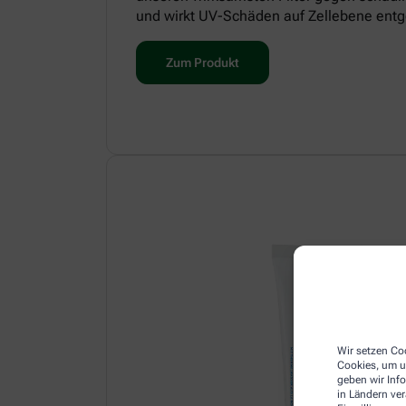
und wirkt UV-Schäden auf Zellebene entg
Zum Produkt
Wir setzen Coo
Cookies, um u
geben wir Inf
in Ländern ve