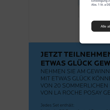
Einwilligung z
Abs. 1 lit. a
Alle a