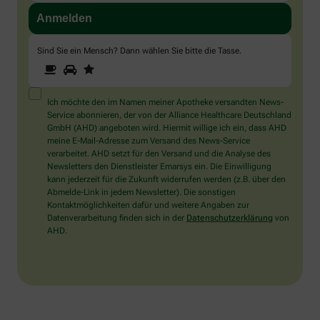
Sind Sie ein Mensch? Dann wählen Sie bitte
die Tasse
.
1
2
3
Sind
Sie
ein
Mensch?
Ich möchte den im Namen meiner Apotheke versandten News-
Dann
Service abonnieren, der von der Alliance Healthcare Deutschland
wählen
GmbH (AHD) angeboten wird. Hiermit willige ich ein, dass AHD
Sie
meine E-Mail-Adresse zum Versand des News-Service
bitte
verarbeitet. AHD setzt für den Versand und die Analyse des
die
Newsletters den Dienstleister Emarsys ein. Die Einwilligung
Tasse.
kann jederzeit für die Zukunft widerrufen werden (z.B. über den
Abmelde-Link in jedem Newsletter). Die sonstigen
Kontaktmöglichkeiten dafür und weitere Angaben zur
Datenverarbeitung finden sich in der
Datenschutzerklärung
von
AHD.