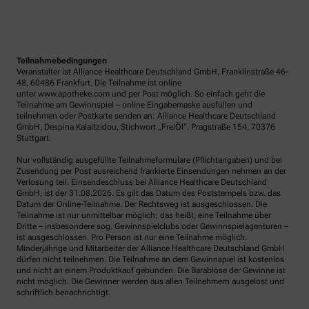
Teilnahmebedingungen
Veranstalter ist Alliance Healthcare Deutschland GmbH, Franklinstraße 46-
48, 60486 Frankfurt. Die Teilnahme ist online
unter www.apotheke.com und per Post möglich. So einfach geht die
Teilnahme am Gewinnspiel – online Eingabemaske ausfüllen und
teilnehmen oder Postkarte senden an: Alliance Healthcare Deutschland
GmbH, Despina Kalaitzidou, Stichwort „FreiÖl“, Pragstraße 154, 70376
Stuttgart.
Nur vollständig ausgefüllte Teilnahmeformulare (Pflichtangaben) und bei
Zusendung per Post ausreichend frankierte Einsendungen nehmen an der
Verlosung teil. Einsendeschluss bei Alliance Healthcare Deutschland
GmbH, ist der 31.08.2026. Es gilt das Datum des Poststempels bzw. das
Datum der Online-Teilnahme. Der Rechtsweg ist ausgeschlossen. Die
Teilnahme ist nur unmittelbar möglich; das heißt, eine Teilnahme über
Dritte – insbesondere sog. Gewinnspielclubs oder Gewinnspielagenturen –
ist ausgeschlossen. Pro Person ist nur eine Teilnahme möglich.
Minderjährige und Mitarbeiter der Alliance Healthcare Deutschland GmbH
dürfen nicht teilnehmen. Die Teilnahme an dem Gewinnspiel ist kostenlos
und nicht an einem Produktkauf gebunden. Die Barablöse der Gewinne ist
nicht möglich. Die Gewinner werden aus allen Teilnehmern ausgelost und
schriftlich benachrichtigt.