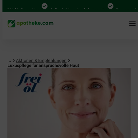
Mal in Deutschland
Online bei Ihrer Apotheke bestellen
Bequem zwischen A
...
Aktionen & Empfehlungen
Luxuspflege für anspruchsvolle Haut