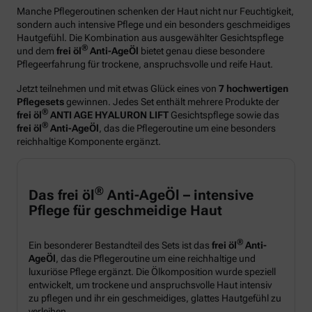
Manche Pflegeroutinen schenken der Haut nicht nur Feuchtigkeit,
sondern auch intensive Pflege und ein besonders geschmeidiges
Hautgefühl. Die Kombination aus ausgewählter Gesichtspflege
®
und dem
frei öl
Anti-AgeÖl
bietet genau diese besondere
Pflegeerfahrung für trockene, anspruchsvolle und reife Haut.
Jetzt teilnehmen und mit etwas Glück eines von
7 hochwertigen
Pflegesets
gewinnen. Jedes Set enthält mehrere Produkte der
®
frei öl
ANTI AGE HYALURON LIFT
Gesichtspflege sowie das
®
frei öl
Anti-AgeÖl
, das die Pflegeroutine um eine besonders
reichhaltige Komponente ergänzt.
®
Das frei öl
Anti-AgeÖl – intensive
Pflege für geschmeidige Haut
®
Ein besonderer Bestandteil des Sets ist das
frei öl
Anti-
AgeÖl
, das die Pflegeroutine um eine reichhaltige und
luxuriöse Pflege ergänzt. Die Ölkomposition wurde speziell
entwickelt, um trockene und anspruchsvolle Haut intensiv
zu pflegen und ihr ein geschmeidiges, glattes Hautgefühl zu
verleihen.