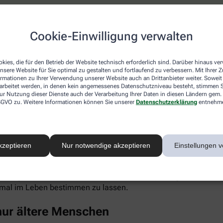
keine erhöhten Cholesterinwerte
Cookie-Einwilligung verwalten
ich ist, wähnt sich oft in Sicherheit, weil hohe Cholesterinwe
 die Blutfettwerte in die Höhe treiben. Dazu gehören auch Erk
kies, die für den Betrieb der Website technisch erforderlich sind. Darüber hinaus v
nsere Website für Sie optimal zu gestalten und fortlaufend zu verbessern. Mit Ihrer
el, chronischer Stress, Alkoholkonsum und Medikamente wie K
ormationen zu Ihrer Verwendung unserer Website auch an Drittanbieter weiter. Soweit
rarbeitet werden, in denen kein angemessenes Datenschutzniveau besteht, stimmen Si
ur Nutzung dieser Dienste auch der Verarbeitung Ihrer Daten in diesen Ländern gem. 
nti-Baby-Pille untersucht und bei jungen Frauen (14 bis 19 Jahr
 DSGVO zu. Weitere Informationen können Sie unserer
Datenschutzerklärung
entnehm
uch Punkt 4). Als großer Risikofaktor hat sich in den vergange
ebenfalls Cholesterin im Blut.
Eiweiß kann sich in der Gefäßwand ablagern, chronische Entz
kzeptieren
Nur notwendige akzeptieren
Einstellungen v
rte unter anderem mit einem deutlich gesteigerten Risiko für H
-Konzentration im Blut ist überwiegend genetisch bestimmt, ble
inem gesunden Lebensstil merklich senken (wenngleich Risiko
einmal im Leben bestimmen zu lassen.
 nur ältere Menschen