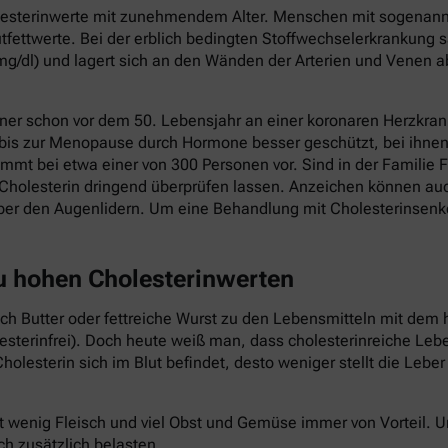
holesterinwerte mit zunehmendem Alter. Menschen mit sogenannt
fettwerte. Bei der erblich bedingten Stoffwechselerkrankung s
mg/dl) und lagert sich an den Wänden der Arterien und Venen a
ner schon vor dem 50. Lebensjahr an einer koronaren Herzkrank
 bis zur Menopause durch Hormone besser geschützt, bei ihnen 
mmt bei etwa einer von 300 Personen vor. Sind in der Familie F
Cholesterin dringend überprüfen lassen. Anzeichen können au
ber den Augenlidern. Um eine Behandlung mit Cholesterinsenk
zu hohen Cholesterinwerten
auch Butter oder fettreiche Wurst zu den Lebensmitteln mit dem 
lesterinfrei). Doch heute weiß man, dass cholesterinreiche Le
holesterin sich im Blut befindet, desto weniger stellt die Lebe
t wenig Fleisch und viel Obst und Gemüse immer von Vorteil.
ch zusätzlich belasten.