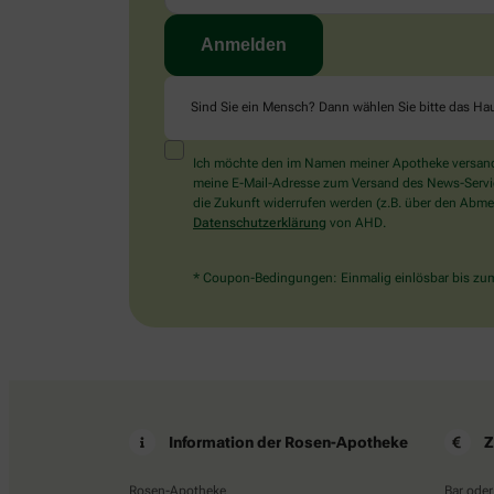
Sind Sie ein Mensch? Dann wählen Sie bitte
das Ha
Ich möchte den im Namen meiner Apotheke versandt
meine E-Mail-Adresse zum Versand des News-Service 
die Zukunft widerrufen werden (z.B. über den Abmel
Datenschutzerklärung
von AHD.
* Coupon-Bedingungen: Einmalig einlösbar bis zum 
Information der Rosen-Apotheke
Z
Rosen-Apotheke
Bar oder