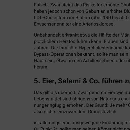
Falsch. Zwar steigt das Risiko für erhöhte C
haben jedoch schon von Geburt an erhöhte Blut
LDL-Cholesterin im Blut an (über 190 bis 500 
Erwachsenenalter eine Arteriosklerose.
Unbehandelt erkrankt etwa die Hälfte der Män
plötzlichem Herztod führen kann. Frauen sind
Jahren. Die familiäre Hypercholesterinämie ko
Bypass-Operationen bekannt, sollte man sein 
Haut sein, etwa an den Achillessehnen oder ü
herum.
5. Eier, Salami & Co. führen 
Das gilt als überholt. Zwar gehören Eier wie 
Lebensmittel sind übrigens von Natur aus cho
nur geringfügig erhöhen. Der Grund: Je mehr C
also nichts einzuwenden. Grundsätzlich
ist allerdings eine ausgewogene Ernährung mi
(s. Punkt 2), sollte man seinen Körper nicht no