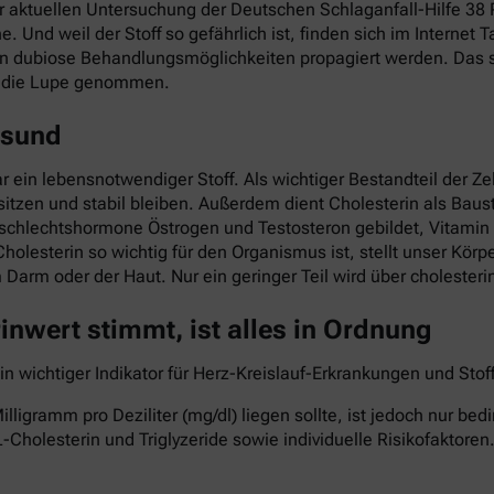
ner aktuellen Untersuchung der Deutschen Schlaganfall-Hilfe 3
he. Und weil der Stoff so gefährlich ist, finden sich im Interne
nn dubiose Behandlungsmöglichkeiten propagiert werden. Das so
r die Lupe genommen.
esund
ar ein lebensnotwendiger Stoff. Als wichtiger Bestandteil der Z
itzen und stabil bleiben. Außerdem dient Cholesterin als Baust
eschlechtshormone Östrogen und Testosteron gebildet, Vitami
Cholesterin so wichtig für den Organismus ist, stellt unser Kö
im Darm oder der Haut. Nur ein geringer Teil wird über cholest
nwert stimmt, ist alles in Ordnung
ein wichtiger Indikator für Herz-Kreislauf-Erkrankungen und St
lligramm pro Deziliter (mg/dl) liegen sollte, ist jedoch nur b
-Cholesterin und Triglyzeride sowie individuelle Risikofaktoren.