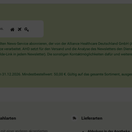
1
2
3
Sind
us
.
Sie
ein
Mensch?
en News-Service abonnieren, der von der Alliance Healthcare Deutschland GmbH (AH
Dann
verarbeitet. AHD setzt für den Versand und die Analyse des Newsletters den Dienstle
wählen
de-Link in jedem Newsletter). Die sonstigen Kontaktmöglichkeiten dafür und weitere
Sie
bitte
das
31.12.2026. Mindestbestellwert: 50,00 €. Gültig auf das gesamte Sortiment, ausges
Haus.
ahlarten
Lieferarten
 mit einer anderen akzeptierten
Abholung in der Apotheke