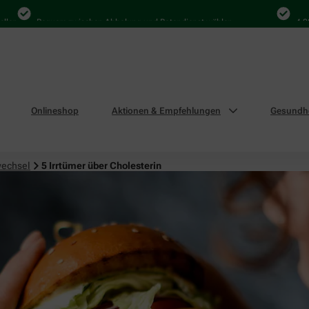
Bequem zwischen Abholung und Botendienst wählen
4.000 Mal
Onlineshop
Aktionen & Empfehlungen
Gesundhe
wechsel
5 Irrtümer über Cholesterin