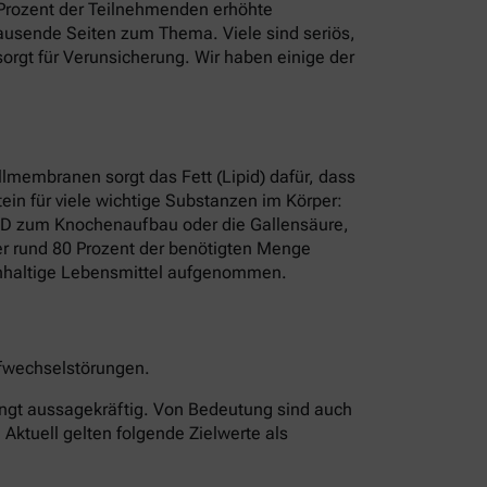
8 Prozent der Teilnehmenden erhöhte
t Tausende Seiten zum Thema. Viele sind seriös,
rgt für Verunsicherung. Wir haben einige der
ellmembranen sorgt das Fett (Lipid) dafür, dass
ein für viele wichtige Substanzen im Körper:
n D zum Knochenaufbau oder die Gallensäure,
rper rund 80 Prozent der benötigten Menge
erinhaltige Lebensmittel aufgenommen.
offwechselstörungen.
edingt aussagekräftig. Von Bedeutung sind auch
 Aktuell gelten folgende Zielwerte als