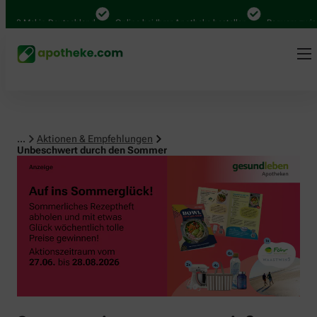
0 Mal in Deutschland
Online bei Ihrer Apotheke bestellen
Bequem zwischen
...
Aktionen & Empfehlungen
Unbeschwert durch den Sommer