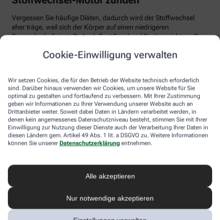
Vergessen Sie häufige Diäten, dadurch wird der Stoffwechsel
eher träge, weil sich der Körper auf einen niedrigeren
Energiebedarf einstellt. Auch Fast Food und Fertiggerichte sollten
vom Speiseplan gestrichen werden. Studien zeigen, dass der
Cookie-Einwilligung verwalten
Körper bei der Verarbeitung von hochverarbeiteten Lebensmitteln
weniger Energie benötigt als für unverarbeitete.
Wir setzen Cookies, die für den Betrieb der Website technisch erforderlich
Tim Hollstein rät zu einer proteinreichen Ernährung (Vorsicht bei
sind. Darüber hinaus verwenden wir Cookies, um unsere Website für Sie
Vorerkrankungen wie Nierenleiden!). Denn Proteine sind nicht nur
optimal zu gestalten und fortlaufend zu verbessern. Mit Ihrer Zustimmung
gut für den Muskelaufbau, der Körper benötigt auch viel Energie,
geben wir Informationen zu Ihrer Verwendung unserer Website auch an
um Eiweiß abzubauen. Das regt den Stoffwechsel an. Proteine
Drittanbieter weiter. Soweit dabei Daten in Ländern verarbeitet werden, in
stecken vor allem in magerem Fleisch, Fisch und Milchprodukten
denen kein angemessenes Datenschutzniveau besteht, stimmen Sie mit Ihrer
Einwilligung zur Nutzung dieser Dienste auch der Verarbeitung Ihrer Daten in
wie Quark und Skyr. Auch sogenannte thermogene Lebensmittel
diesen Ländern gem. Artikel 49 Abs. 1 lit. a DSGVO zu. Weitere Informationen
wie Chilis oder Ingwer können das braune Fettgewebe aktivieren
können Sie unserer
Datenschutzerklärung
entnehmen.
und den Energieverbrauch erhöhen.
In Bewegung kommen
Alle akzeptieren
Der richtige Mix macht’s
Nur notwendige akzeptieren
Ohne regelmäßige Bewegung purzeln die Pfunde meistens nicht.
Besonders Ausdauersport kann laut Forschern die Umwandlung