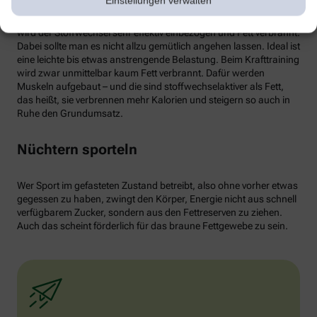
Einstellungen verwalten
von weißen Fettzellen in braunes Fett begünstigen und dessen
Aktivität erhöhen. Ab circa 30 Minuten Joggen oder Radfahren
wird der Stoffwechsel sehr effektiv einbezogen und Fett verbrannt.
Dabei sollte man es nicht allzu gemütlich angehen lassen. Ideal ist
eine leichte bis etwas anstrengende Belastung. Beim Krafttraining
wird zwar unmittelbar kaum Fett verbrannt. Dafür werden
Muskeln aufgebaut – und die sind stoffwechselaktiver als Fett,
das heißt, sie verbrennen mehr Kalorien und steigern so auch in
Ruhe den Grundumsatz.
Nüchtern sporteln
Wer Sport im gefasteten Zustand betreibt, also ohne vorher etwas
gegessen zu haben, zwingt den Körper, Energie nicht aus schnell
verfügbarem Zucker, sondern aus den Fettreserven zu ziehen.
Auch das scheint förderlich für das braune Fettgewebe zu sein.