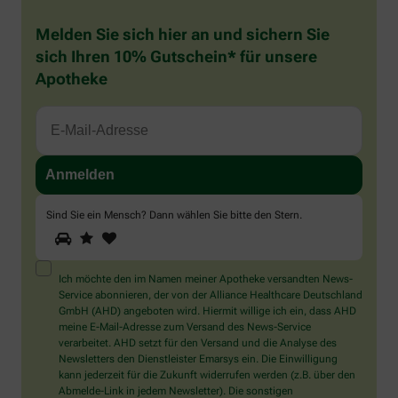
Melden Sie sich hier an und sichern Sie
sich Ihren 10% Gutschein* für unsere
Apotheke
Sind Sie ein Mensch? Dann wählen Sie bitte
den Stern
.
1
2
3
Sind
Sie
ein
Mensch?
Ich möchte den im Namen meiner Apotheke versandten News-
Dann
Service abonnieren, der von der Alliance Healthcare Deutschland
wählen
GmbH (AHD) angeboten wird. Hiermit willige ich ein, dass AHD
Sie
meine E-Mail-Adresse zum Versand des News-Service
bitte
verarbeitet. AHD setzt für den Versand und die Analyse des
den
Newsletters den Dienstleister Emarsys ein. Die Einwilligung
Stern.
kann jederzeit für die Zukunft widerrufen werden (z.B. über den
Abmelde-Link in jedem Newsletter). Die sonstigen