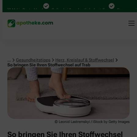
Herz, Kreislauf & Stoffwechsel
00 Mal in Deutschland
Online bei Ihrer Apotheke bestellen
Bequem zwische
...
Gesundheitstipps
Herz, Kreislauf & Stoffwechsel
So bringen Sie Ihren Stoffwechsel auf Trab
© Leonid Lastremskyi / iStock by Getty Images
So bringen Sie Ihren Stoffwechsel