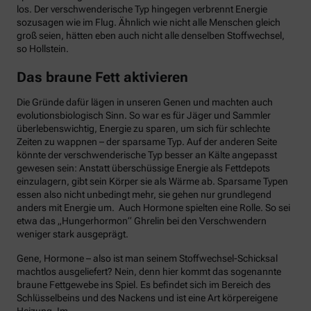
los. Der verschwenderische Typ hingegen verbrennt Energie
sozusagen wie im Flug. Ähnlich wie nicht alle Menschen gleich
groß seien, hätten eben auch nicht alle denselben Stoffwechsel,
so Hollstein.
Das braune Fett aktivieren
Die Gründe dafür lägen in unseren Genen und machten auch
evolutionsbiologisch Sinn. So war es für Jäger und Sammler
überlebenswichtig, Energie zu sparen, um sich für schlechte
Zeiten zu wappnen – der sparsame Typ. Auf der anderen Seite
könnte der verschwenderische Typ besser an Kälte angepasst
gewesen sein: Anstatt überschüssige Energie als Fettdepots
einzulagern, gibt sein Körper sie als Wärme ab. Sparsame Typen
essen also nicht unbedingt mehr, sie gehen nur grundlegend
anders mit Energie um. Auch Hormone spielten eine Rolle. So sei
etwa das „Hungerhormon“ Ghrelin bei den Verschwendern
weniger stark ausgeprägt.
Gene, Hormone – also ist man seinem Stoffwechsel-Schicksal
machtlos ausgeliefert? Nein, denn hier kommt das sogenannte
braune Fettgewebe ins Spiel. Es befindet sich im Bereich des
Schlüsselbeins und des Nackens und ist eine Art körpereigene