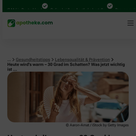
Lebensqualität & Prävention
00 Mal in Deutschland
Online bei Ihrer Apotheke bestellen
Bequem zwischen
...
Gesundheitstipps
Lebensqualität & Prävention
Heute wird’s warm – 30 Grad im Schatten? Was jetzt wichtig
ist …
© Aaron-Amat / iStock by Getty Images