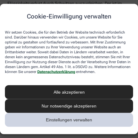
Flüssigkeitsverlust durch Schwitzen auszugleichen. Der ist im
Sommer nämlich oft doppelt so hoch wie bei moderaten
Cookie-Einwilligung verwalten
Temperaturen. Trinken wir zu wenig, sind Kopfschmerzen und
Konzentrationsprobleme meist die Folge.
Weniger bekannt ist, dass ein Flüssigkeitsmangel auch anderen
Wir setzen Cookies, die für den Betrieb der Website technisch erforderlich
sind. Darüber hinaus verwenden wir Cookies, um unsere Website für Sie
Organen zusetzt. So kann Hitzestress auch ernsthaft die Nieren
optimal zu gestalten und fortlaufend zu verbessern. Mit Ihrer Zustimmung
schädigen – und zwar nachhaltig und auch bei gesunden
geben wir Informationen zu Ihrer Verwendung unserer Website auch an
Menschen. Als Faustregel gilt: Zwei bis drei Liter täglich sollten es
Drittanbieter weiter. Soweit dabei Daten in Ländern verarbeitet werden, in
sein. Die besten Durstlöscher: Mineralwasser, ungesüßte Kräuter-
denen kein angemessenes Datenschutzniveau besteht, stimmen Sie mit Ihrer
und Früchtetees oder verdünnte Säfte. Auch wasserreiches Obst
Einwilligung zur Nutzung dieser Dienste auch der Verarbeitung Ihrer Daten in
und Gemüse wie Melonen, Gurken oder Tomaten kann
diesen Ländern gem. Artikel 49 Abs. 1 lit. a DSGVO zu. Weitere Informationen
können Sie unserer
Datenschutzerklärung
entnehmen.
Flüssigkeitsverluste ausgleichen. Bei Herz-Kreislauf- oder
Nierenerkrankungen sollte man die Trinkmenge ärztlich
besprechen.
Alle akzeptieren
Sonnenstich, Hitzeerschöpfung und
Hitzschlag: Was ist das eigentlich?
Nur notwendige akzeptieren
Der lange Strandtag in der Sonne, der anstrengende Sport bei 30
Einstellungen verwalten
Grad oder einfach nur die drückende Hitze in der Stadt:
Hitzeerkrankungen können mitunter lebensbedrohlich sein.
Worauf Sie achten sollten.