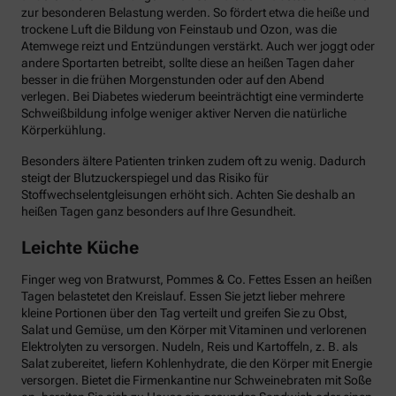
zur besonderen Belastung werden. So fördert etwa die heiße und
trockene Luft die Bildung von Feinstaub und Ozon, was die
Atemwege reizt und Entzündungen verstärkt. Auch wer joggt oder
andere Sportarten betreibt, sollte diese an heißen Tagen daher
besser in die frühen Morgenstunden oder auf den Abend
verlegen. Bei Diabetes wiederum beeinträchtigt eine verminderte
Schweißbildung infolge weniger aktiver Nerven die natürliche
Körperkühlung.
Besonders ältere Patienten trinken zudem oft zu wenig. Dadurch
steigt der Blutzuckerspiegel und das Risiko für
Stoffwechselentgleisungen erhöht sich. Achten Sie deshalb an
heißen Tagen ganz besonders auf Ihre Gesundheit.
Leichte Küche
Finger weg von Bratwurst, Pommes & Co. Fettes Essen an heißen
Tagen belastetet den Kreislauf. Essen Sie jetzt lieber mehrere
kleine Portionen über den Tag verteilt und greifen Sie zu Obst,
Salat und Gemüse, um den Körper mit Vitaminen und verlorenen
Elektrolyten zu versorgen. Nudeln, Reis und Kartoffeln, z. B. als
Salat zubereitet, liefern Kohlenhydrate, die den Körper mit Energie
versorgen. Bietet die Firmenkantine nur Schweinebraten mit Soße