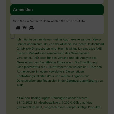
Sind Sie ein Mensch? Dann wählen Sie bitte
das Auto
.
1
2
3
Sind
Sie
ein
Mensch?
Ich möchte den im Namen meiner Apotheke versandten News-
Dann
Service abonnieren, der von der Alliance Healthcare Deutschland
wählen
GmbH (AHD) angeboten wird. Hiermit willige ich ein, dass AHD
Sie
meine E-Mail-Adresse zum Versand des News-Service
bitte
verarbeitet. AHD setzt für den Versand und die Analyse des
das
Newsletters den Dienstleister Emarsys ein. Die Einwilligung
Auto.
kann jederzeit für die Zukunft widerrufen werden (z.B. über den
Abmelde-Link in jedem Newsletter). Die sonstigen
Kontaktmöglichkeiten dafür und weitere Angaben zur
Datenverarbeitung finden sich in der
Datenschutzerklärung
von
AHD.
* Coupon-Bedingungen: Einmalig einlösbar bis zum
31.12.2026. Mindestbestellwert: 50,00 €. Gültig auf das
gesamte Sortiment, ausgeschlossen rezeptpflichtige Produkte.