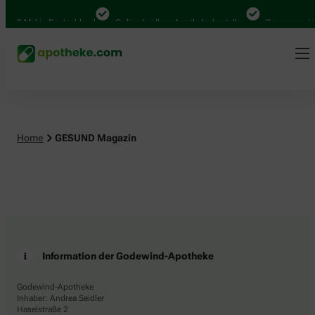
.000 Mal in Deutschland
Online bei Ihrer Apotheke bestellen
Bequem zwisc
Home
GESUND Magazin
Information der Godewind-Apotheke
Godewind-Apotheke
Inhaber: Andrea Seidler
Haselstraße 2