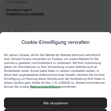
18273 Güstrow
Sie haben Fragen?
Kontaktieren Sie uns direkt.
Zahlarten
Cookie-Einwilligung verwalten
Bar oder mit einer anderen akzeptierten Zahlungsart Ihrer Apotheke vor Ort.
Wir setzen Cookies, die für den Betrieb der Website technisch erforderlich
sind. Darüber hinaus verwenden wir Cookies, um unsere Website für Sie
Lieferarten
optimal zu gestalten und fortlaufend zu verbessern. Mit Ihrer Zustimmung
geben wir Informationen zu Ihrer Verwendung unserer Website auch an
Drittanbieter weiter. Soweit dabei Daten in Ländern verarbeitet werden, in
Abholung in der Apotheke
denen kein angemessenes Datenschutzniveau besteht, stimmen Sie mit Ihrer
Botendienstlieferung
Einwilligung zur Nutzung dieser Dienste auch der Verarbeitung Ihrer Daten in
diesen Ländern gem. Artikel 49 Abs. 1 lit. a DSGVO zu. Weitere Informationen
können Sie unserer
Datenschutzerklärung
entnehmen.
apotheke.com Informationen
Alle akzeptieren
Newsletter