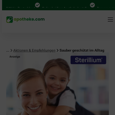
 Mal in Deutschland
Online bei Ihrer Apotheke bestellen
Bequem zwischen 
...
Aktionen & Empfehlungen
Sauber geschützt im Alltag