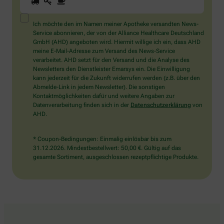
Sie
ein
Mensch?
Ich möchte den im Namen meiner Apotheke versandten News-
Dann
Service abonnieren, der von der Alliance Healthcare Deutschland
wählen
GmbH (AHD) angeboten wird. Hiermit willige ich ein, dass AHD
Sie
meine E-Mail-Adresse zum Versand des News-Service
bitte
verarbeitet. AHD setzt für den Versand und die Analyse des
die
Newsletters den Dienstleister Emarsys ein. Die Einwilligung
Tasse.
kann jederzeit für die Zukunft widerrufen werden (z.B. über den
Abmelde-Link in jedem Newsletter). Die sonstigen
Kontaktmöglichkeiten dafür und weitere Angaben zur
Datenverarbeitung finden sich in der
Datenschutzerklärung
von
AHD.
* Coupon-Bedingungen: Einmalig einlösbar bis zum
31.12.2026. Mindestbestellwert: 50,00 €. Gültig auf das
gesamte Sortiment, ausgeschlossen rezeptpflichtige Produkte.