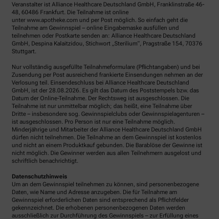
Veranstalter ist Alliance Healthcare Deutschland GmbH, Franklinstraße 46-
48, 60486 Frankfurt. Die Teilnahme ist online
unter www.apotheke.com und per Post möglich. So einfach geht die
Teilnahme am Gewinnspiel – online Eingabemaske ausfüllen und
teilnehmen oder Postkarte senden an: Alliance Healthcare Deutschland
GmbH, Despina Kalaitzidou, Stichwort „Sterilium“, Pragstraße 154, 70376
Stuttgart.
Nur vollständig ausgefüllte Teilnahmeformulare (Pflichtangaben) und bei
Zusendung per Post ausreichend frankierte Einsendungen nehmen an der
Verlosung teil. Einsendeschluss bei Alliance Healthcare Deutschland
GmbH, ist der 28.08.2026. Es gilt das Datum des Poststempels bzw. das
Datum der Online-Teilnahme. Der Rechtsweg ist ausgeschlossen. Die
Teilnahme ist nur unmittelbar möglich; das heißt, eine Teilnahme über
Dritte – insbesondere sog. Gewinnspielclubs oder Gewinnspielagenturen –
ist ausgeschlossen. Pro Person ist nur eine Teilnahme möglich.
Minderjährige und Mitarbeiter der Alliance Healthcare Deutschland GmbH
dürfen nicht teilnehmen. Die Teilnahme an dem Gewinnspiel ist kostenlos
und nicht an einem Produktkauf gebunden. Die Barablöse der Gewinne ist
nicht möglich. Die Gewinner werden aus allen Teilnehmern ausgelost und
schriftlich benachrichtigt.
Datenschutzhinweis
Um an dem Gewinnspiel teilnehmen zu können, sind personenbezogene
Daten, wie Name und Adresse anzugeben. Die für Teilnahme am
Gewinnspiel erforderlichen Daten sind entsprechend als Pflichtfelder
gekennzeichnet. Die erhobenen personenbezogenen Daten werden
ausschließlich zur Durchführung des Gewinnspiels – zur Erfüllung eines