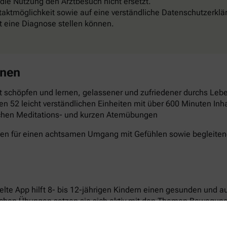
 die Nutzung den Arztbesuch nicht ersetzt.
aktmöglichkeit sowie auf eine verständliche Datenschutzerklä
st eine Diagnose stellen können.
rnen
 schöpfen und lernen, gelassener und zufriedener durchs Leben
en 52 leicht verständlichen Einheiten mit über 600 Minuten Inha
schen Meditations- und kurzen Atemübungen
gen für einen achtsamen Umgang mit Gefühlen sowie begleitende
elte App hilft 8- bis 12-jährigen Kindern einen gesunden und 
ichen Übungen setzen sie sich aktiv mit den Themen Bewegun
n laden dazu ein, Neues auszuprobieren und