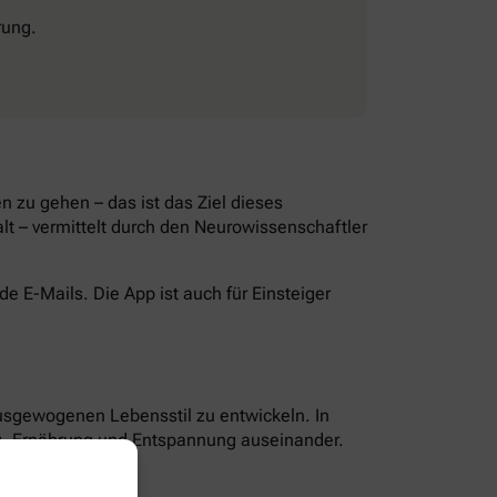
rung.
 zu gehen – das ist das Ziel dieses
lt – vermittelt durch den Neurowissenschaftler
 E-Mails. Die App ist auch für Einsteiger
ausgewogenen Lebensstil zu entwickeln. In
g, Ernährung und Entspannung auseinander.