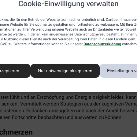
Cookie-Einwilligung verwalten
ieren. Gleichzeitig fördert die App die Selbstwahrnehmung, Ei
kies, die für den Betrieb der Website technisch erforderlich sind. Darüber hinaus v
nsere Website für Sie optimal zu gestalten und fortlaufend zu verbessern. Mit Ihrer
ormationen zu Ihrer Verwendung unserer Website auch an Drittanbieter weiter. Soweit
rarbeitet werden, in denen kein angemessenes Datenschutzniveau besteht, stimmen Si
ur Nutzung dieser Dienste auch der Verarbeitung Ihrer Daten in diesen Ländern gem. 
 DSGVO zu. Weitere Informationen können Sie unserer
Datenschutzerklärung
entnehm
infach digital einlösen: Die apotheke.com-App gibt’s im App 
kzeptieren
Nur notwendige akzeptieren
Einstellungen v
 Burnout
astet fühlt und an Erschöpfung und Energielosigkeit leidet, kan
 senken. Vermittelt werden Strategien aus der kognitiven Verh
 belastenden Gedanken umzugehen und nach der Arbeit besser a
enen Fortschritte beobachten und auswerten zu können.
schmerzen