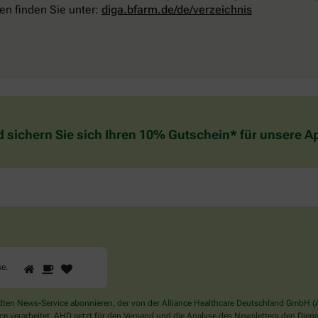
en finden Sie unter:
diga.bfarm.de/de/verzeichnis
d sichern Sie sich Ihren 10% Gutschein* für unsere 
1
2
3
Sind
se
.
Sie
ein
Mensch?
en News-Service abonnieren, der von der Alliance Healthcare Deutschland GmbH (AH
Dann
verarbeitet. AHD setzt für den Versand und die Analyse des Newsletters den Dienstle