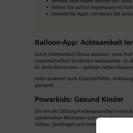
Seriöse Apps klären darüber auf, dass
Achten Sie auf ein Impressum mit Kont
Vorsicht bei Apps, mit denen Sie selb
Balloon-App: Achtsamkeit le
Durch Achtsamkeit Stress abbauen, neue Kraft
wissenschaftlich fundierten Audiokurses. Zu d
Dr. Boris Bornemann – gehören neben klassi
unter anderem auch Einschlafhilfen, Anleitun
geeignet.
Powerkids: Gesund Kinder
Die von der Stiftung Kindergesundheit entwick
spielerischen Missionen und abwechslungsre
Videos, Quizfragen und motivierende Aufgabe