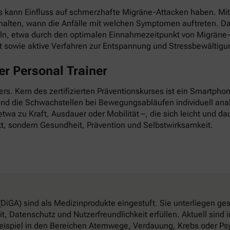
as kann Einfluss auf schmerzhafte Migräne-Attacken haben. Mi
esthalten, wann die Anfälle mit welchen Symptomen auftreten. D
ln, etwa durch den optimalen Einnahmezeitpunkt von Migräne-
it sowie aktive Verfahren zur Entspannung und Stressbewältigu
r Personal Trainer
nders. Kern des zertifizierten Präventionskurses ist ein Smartp
 und die Schwachstellen bei Bewegungsabläufen individuell anal
twa zu Kraft, Ausdauer oder Mobilität –, die sich leicht und dau
t, sondern Gesundheit, Prävention und Selbstwirksamkeit.
DiGA) sind als Medizinprodukte eingestuft. Sie unterliegen g
, Datenschutz und Nutzerfreundlichkeit erfüllen. Aktuell sin
eispiel in den Bereichen Atemwege, Verdauung, Krebs oder Psy