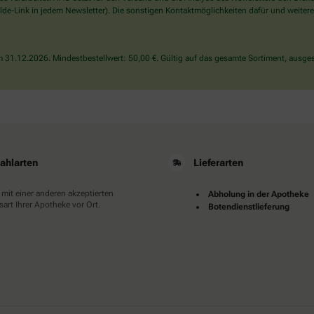
wählen
de-Link in jedem Newsletter). Die sonstigen Kontaktmöglichkeiten dafür und weitere
Sie
bitte
die
31.12.2026. Mindestbestellwert: 50,00 €. Gültig auf das gesamte Sortiment, ausges
Tasse.
ahlarten
Lieferarten
 mit einer anderen akzeptierten
Abholung in der Apotheke
art Ihrer Apotheke vor Ort.
Botendienstlieferung