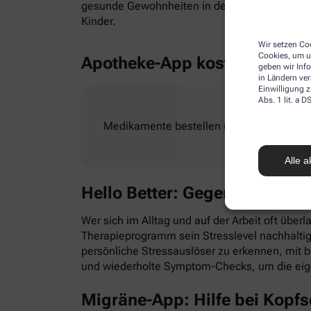
gesunde Gewohnheiten in den Alltag zu integr
Kinder.
Wir setzen Coo
Cookies, um u
Apotheke-App kostenlos
geben wir Inf
in Ländern ve
Einwilligung z
Abs. 1 lit. a
Medikamente bestellen und Rezepte ganz e
Alle a
Hello Better: Gegen Stress &
Wer sich im Alltag und auf der Arbeit oft überl
Therapieprogramm sein Stresslevel nachhaltig
persönliche Stressauslöser zu erkennen, mit
und wiederholte Symptom-Checks, um die eig
Migräne-App: Hilfe bei Kopf