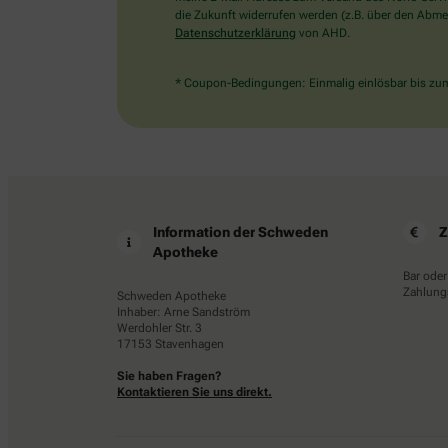
die Zukunft widerrufen werden (z.B. über den Abmel
Datenschutzerklärung
von AHD.
* Coupon-Bedingungen: Einmalig einlösbar bis zum 
Information der Schweden
Z
Apotheke
Bar oder
Zahlungs
Schweden Apotheke
Inhaber: Arne Sandström
Werdohler Str. 3
17153 Stavenhagen
Sie haben Fragen?
Kontaktieren Sie uns direkt.