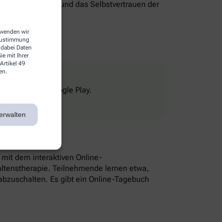
genverantwortung und das Selbstvertrauen der
erwenden wir
 Zustimmung
 dabei Daten
e mit Ihrer
Artikel 49
en.
Store und bei Google Play.
erwalten
n mit dem interaktiven Online-
altenstherapie. Teilnehmende lernen etwa,
bzuschalten. Es gibt ein Online-Tagebuch