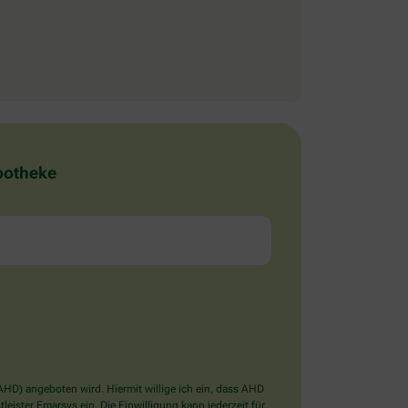
Apotheke
D) angeboten wird. Hiermit willige ich ein, dass AHD
ister Emarsys ein. Die Einwilligung kann jederzeit für