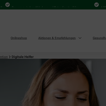
Bequem zwischen Abholung und Botendienst wählen
4.000 Mal 
Onlineshop
Aktionen & Empfehlungen
Gesundhe
ntion
Digitale Helfer