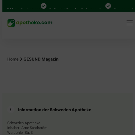
.000 Mal in Deutschland
Online bei Ihrer Apotheke bestellen
Bequem zwisc
Home
GESUND Magazin
Information der Schweden Apotheke
Schweden Apotheke
Inhaber: Arne Sandström
Werdohler Str. 3