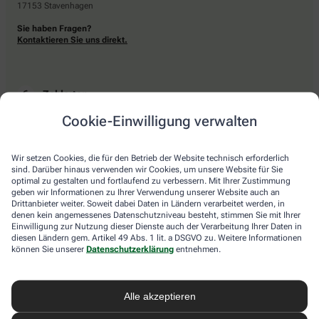
17153 Stavenhagen
Sie haben Fragen?
Kontaktieren Sie uns direkt.
Zahlarten
Cookie-Einwilligung verwalten
Bar oder mit einer anderen akzeptierten Zahlungsart Ihrer Apotheke vor Ort.
Wir setzen Cookies, die für den Betrieb der Website technisch erforderlich
sind. Darüber hinaus verwenden wir Cookies, um unsere Website für Sie
Lieferarten
optimal zu gestalten und fortlaufend zu verbessern. Mit Ihrer Zustimmung
geben wir Informationen zu Ihrer Verwendung unserer Website auch an
Drittanbieter weiter. Soweit dabei Daten in Ländern verarbeitet werden, in
Abholung in der Apotheke
denen kein angemessenes Datenschutzniveau besteht, stimmen Sie mit Ihrer
Botendienstlieferung
Einwilligung zur Nutzung dieser Dienste auch der Verarbeitung Ihrer Daten in
diesen Ländern gem. Artikel 49 Abs. 1 lit. a DSGVO zu. Weitere Informationen
können Sie unserer
Datenschutzerklärung
entnehmen.
apotheke.com Informationen
Alle akzeptieren
Newsletter