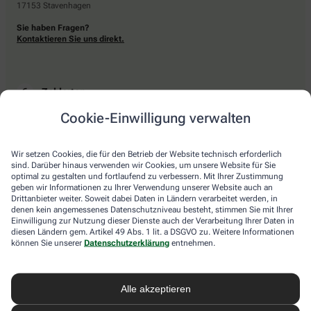
17153 Stavenhagen
Sie haben Fragen?
Kontaktieren Sie uns direkt.
Zahlarten
Cookie-Einwilligung verwalten
Bar oder mit einer anderen akzeptierten Zahlungsart Ihrer Apotheke vor Ort.
Wir setzen Cookies, die für den Betrieb der Website technisch erforderlich
sind. Darüber hinaus verwenden wir Cookies, um unsere Website für Sie
Lieferarten
optimal zu gestalten und fortlaufend zu verbessern. Mit Ihrer Zustimmung
geben wir Informationen zu Ihrer Verwendung unserer Website auch an
Drittanbieter weiter. Soweit dabei Daten in Ländern verarbeitet werden, in
Abholung in der Apotheke
denen kein angemessenes Datenschutzniveau besteht, stimmen Sie mit Ihrer
Botendienstlieferung
Einwilligung zur Nutzung dieser Dienste auch der Verarbeitung Ihrer Daten in
diesen Ländern gem. Artikel 49 Abs. 1 lit. a DSGVO zu. Weitere Informationen
können Sie unserer
Datenschutzerklärung
entnehmen.
apotheke.com Informationen
Alle akzeptieren
Newsletter