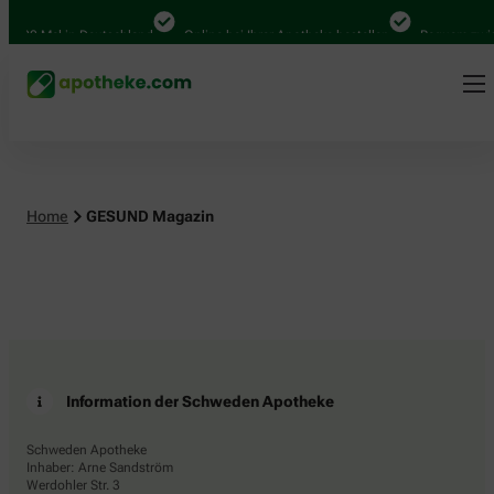
4.000 Mal in Deutschland
Online bei Ihrer Apotheke bestellen
Bequem zwisc
Home
GESUND Magazin
Information der Schweden Apotheke
Schweden Apotheke
Inhaber: Arne Sandström
Werdohler Str. 3