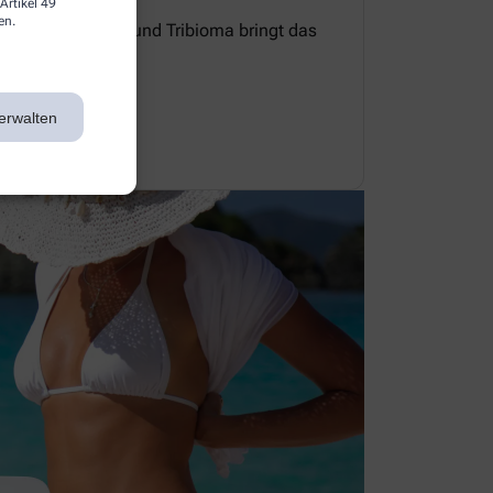
Artikel 49
en.
e Zellerneuerung und Tribioma bringt das
 Gleichgewicht.
erwalten