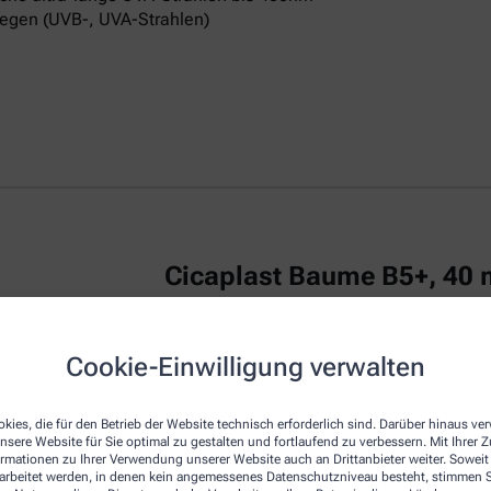
egen (UVB-, UVA-Strahlen)
Cicaplast Baume B5+, 40 
La Roche Posay CICAPLAST Baume B5+ ist
Cookie-Einwilligung verwalten
irritierte Haut.
Das reparierende Balsam
u
repariert die Haut von Erwachsenen, Kind
kies, die für den Betrieb der Website technisch erforderlich sind. Darüber hinaus v
Die Creme zeichnet sich durch eine beson
nsere Website für Sie optimal zu gestalten und fortlaufend zu verbessern. Mit Ihrer
empfindliche Haut am Körper, Gesicht und
ormationen zu Ihrer Verwendung unserer Website auch an Drittanbieter weiter. Soweit
Dexpanthenol bezeichnet, wirkt regenerie
rarbeitet werden, in denen kein angemessenes Datenschutzniveau besteht, stimmen Si