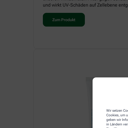
und wirkt UV-Schäden auf Zellebene entg
Zum Produkt
Wir setzen Coo
Cookies, um u
geben wir Inf
in Ländern ve