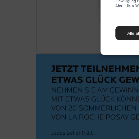
Einwilligung z
Abs. 1 lit. a
Alle a