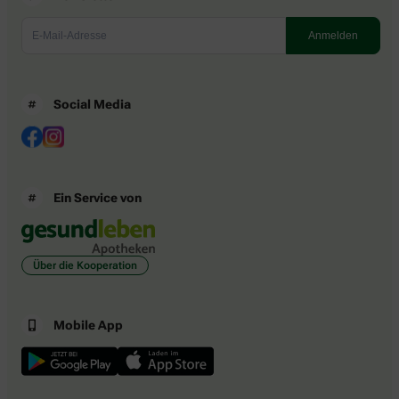
Social Media
Ein Service von
Über die Kooperation
Mobile App