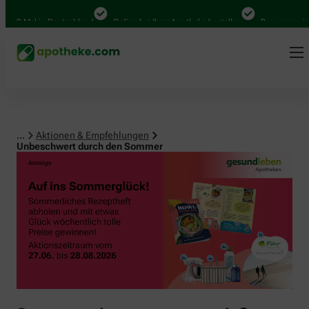
0 Mal in Deutschland
Online bei Ihrer Apotheke bestellen
Bequem zwischen
...
Aktionen & Empfehlungen
Unbeschwert durch den Sommer