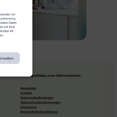
erwenden wir
 Zustimmung
 dabei Daten
e mit Ihrer
Artikel 49
en.
erwalten
apotheke.com Informationen
Newsletter
Kontakt
Nutzungsbedingungen
Datenschutzbestimmungen
Impressum
Barrierefreiheitserklärung