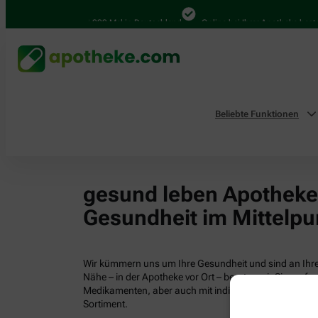
4.000 Mal in Deutschland
Online bei Ihrer Apotheke bestel
Beliebte Funktionen
gesund leben Apotheken
Gesundheit im Mittelpu
Wir kümmern uns um Ihre Gesundheit und sind an Ihrer
Nähe – in der Apotheke vor Ort – beraten wir Sie profess
Medikamenten, aber auch mit individuellen Gesundhei
Sortiment.