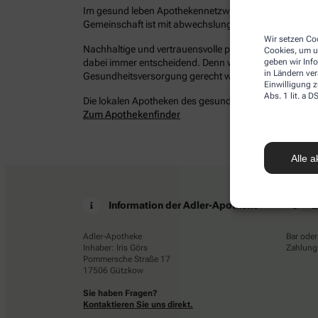
Im gesund leben Apothekennetzwerk befinden sich bun
Gemeinschaft ist mit abwechslungsreichen Angeboten 
Wir setzen Coo
Nachhaltige und vertrauensvolle persönliche Beziehung
Cookies, um u
dabei immer entscheidend. Denn wir möchten Ihrem Ans
geben wir Inf
in Ländern ve
Gesundheitsversorgung gerecht werden – damit Sie ges
Einwilligung z
Abs. 1 lit. a
Die lokalen Apotheken des gesund leben Netzwerkes in 
Zum Apothekenfinder
Alle a
Information der Adler-Apotheke
Z
Adler-Apotheke
Bar oder
Inhaber: Iris Görs
Zahlungs
Pommersche Straße 17
17506 Gützkow
Sie haben Fragen?
Kontaktieren Sie uns direkt.