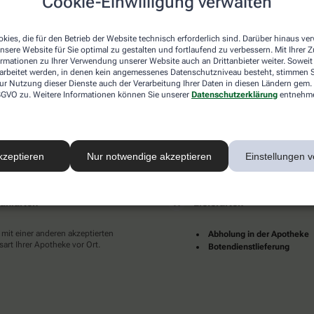
Cookie-Einwilligung verwalten
desweit mehrere tausend lokale Apotheken. Diese starke
und Dienstleistungen immer für Sie da.
kies, die für den Betrieb der Website technisch erforderlich sind. Darüber hinaus v
en zu Ihnen als Patientinnen und Patienten sind für uns
nsere Website für Sie optimal zu gestalten und fortlaufend zu verbessern. Mit Ihrer
pruch an eine individuelle, hochwertige und digitale
ormationen zu Ihrer Verwendung unserer Website auch an Drittanbieter weiter. Soweit
rarbeitet werden, in denen kein angemessenes Datenschutzniveau besteht, stimmen Si
ünder und erfüllter leben.
ur Nutzung dieser Dienste auch der Verarbeitung Ihrer Daten in diesen Ländern gem. 
 DSGVO zu. Weitere Informationen können Sie unserer
Datenschutzerklärung
entnehm
Ihrer Nähe finden Sie hier:
kzeptieren
Nur notwendige akzeptieren
Einstellungen v
ahlarten
Lieferarten
 mit einer anderen akzeptierten
Abholung in der Apotheke
art Ihrer Apotheke vor Ort.
Botendienstlieferung