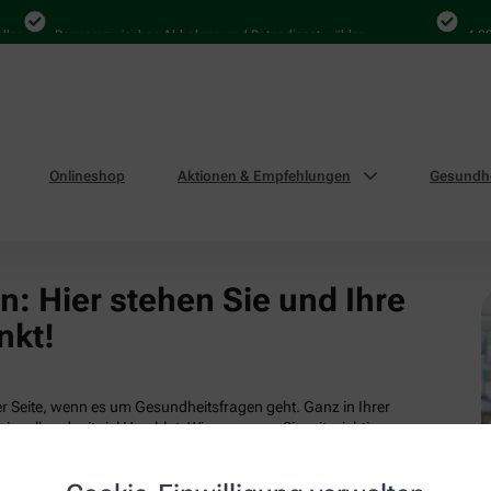
len
Bequem zwischen Abholung und Botendienst wählen
4.000
Onlineshop
Aktionen & Empfehlungen
Gesundhe
: Hier stehen Sie und Ihre
nkt!
 Seite, wenn es um Gesundheitsfragen geht. Ganz in Ihrer
ionell und mit viel Herzblut. Wir versorgen Sie mit wichtigen
tsleistungen und attraktiven Produkten aus unserem