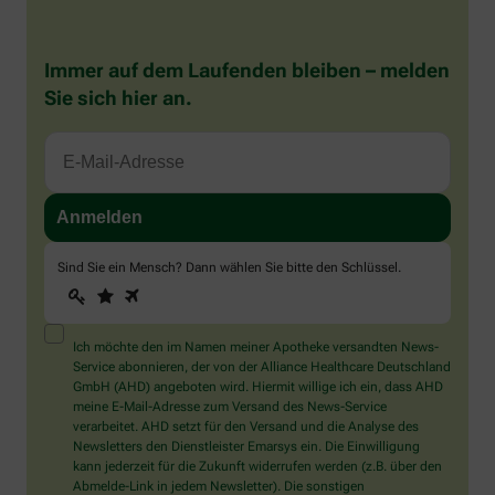
Immer auf dem Laufenden bleiben – melden
Sie sich hier an.
Sind Sie ein Mensch? Dann wählen Sie bitte
den Schlüssel
.
1
2
3
Sind
Sie
ein
Mensch?
Ich möchte den im Namen meiner Apotheke versandten News-
Dann
Service abonnieren, der von der Alliance Healthcare Deutschland
wählen
GmbH (AHD) angeboten wird. Hiermit willige ich ein, dass AHD
Sie
meine E-Mail-Adresse zum Versand des News-Service
bitte
verarbeitet. AHD setzt für den Versand und die Analyse des
den
Newsletters den Dienstleister Emarsys ein. Die Einwilligung
Schlüssel.
kann jederzeit für die Zukunft widerrufen werden (z.B. über den
Abmelde-Link in jedem Newsletter). Die sonstigen