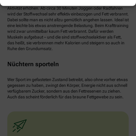
von weißen Fettzellen in braunes Fett begünstigen und dessen
Aktivität erhöhen. Ab circa 30 Minuten Joggen oder Radfahren
wird der Stoffwechsel sehr effektiv einbezogen und Fett verbrannt.
Dabei sollte man es nicht allzu gemütlich angehen lassen. Ideal ist
eine leichte bis etwas anstrengende Belastung. Beim Krafttraining
wird zwar unmittelbar kaum Fett verbrannt. Dafür werden
Muskeln aufgebaut – und die sind stoffwechselaktiver als Fett,
das heißt, sie verbrennen mehr Kalorien und steigern so auch in
Ruhe den Grundumsatz.
Nüchtern sporteln
Wer Sport im gefasteten Zustand betreibt, also ohne vorher etwas
gegessen zu haben, zwingt den Körper, Energie nicht aus schnell
verfügbarem Zucker, sondern aus den Fettreserven zu ziehen.
Auch das scheint förderlich für das braune Fettgewebe zu sein.