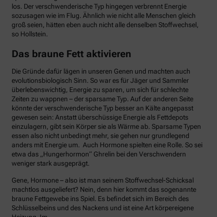
los. Der verschwenderische Typ hingegen verbrennt Energie
sozusagen wie im Flug. Ähnlich wie nicht alle Menschen gleich
groß seien, hätten eben auch nicht alle denselben Stoffwechsel,
so Hollstein.
Das braune Fett aktivieren
Die Gründe dafür lägen in unseren Genen und machten auch
evolutionsbiologisch Sinn. So war es für Jäger und Sammler
überlebenswichtig, Energie zu sparen, um sich für schlechte
Zeiten zu wappnen – der sparsame Typ. Auf der anderen Seite
könnte der verschwenderische Typ besser an Kälte angepasst
gewesen sein: Anstatt überschüssige Energie als Fettdepots
einzulagern, gibt sein Körper sie als Wärme ab. Sparsame Typen
essen also nicht unbedingt mehr, sie gehen nur grundlegend
anders mit Energie um. Auch Hormone spielten eine Rolle. So sei
etwa das „Hungerhormon“ Ghrelin bei den Verschwendern
weniger stark ausgeprägt.
Gene, Hormone – also ist man seinem Stoffwechsel-Schicksal
machtlos ausgeliefert? Nein, denn hier kommt das sogenannte
braune Fettgewebe ins Spiel. Es befindet sich im Bereich des
Schlüsselbeins und des Nackens und ist eine Art körpereigene