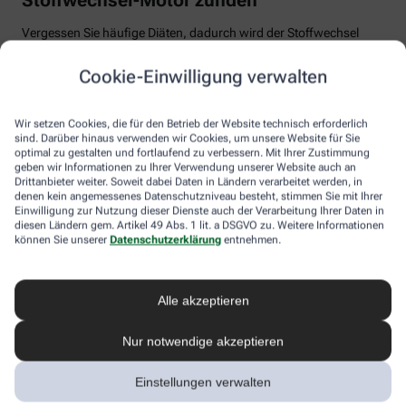
Vergessen Sie häufige Diäten, dadurch wird der Stoffwechsel
eher träge, weil sich der Körper auf einen niedrigeren
Energiebedarf einstellt. Auch Fast Food und Fertiggerichte sollten
Cookie-Einwilligung verwalten
vom Speiseplan gestrichen werden. Studien zeigen, dass der
Körper bei der Verarbeitung von hochverarbeiteten Lebensmitteln
weniger Energie benötigt als für unverarbeitete.
Wir setzen Cookies, die für den Betrieb der Website technisch erforderlich
sind. Darüber hinaus verwenden wir Cookies, um unsere Website für Sie
Tim Hollstein rät zu einer proteinreichen Ernährung (Vorsicht bei
optimal zu gestalten und fortlaufend zu verbessern. Mit Ihrer Zustimmung
Vorerkrankungen wie Nierenleiden!). Denn Proteine sind nicht nur
geben wir Informationen zu Ihrer Verwendung unserer Website auch an
Drittanbieter weiter. Soweit dabei Daten in Ländern verarbeitet werden, in
gut für den Muskelaufbau, der Körper benötigt auch viel Energie,
denen kein angemessenes Datenschutzniveau besteht, stimmen Sie mit Ihrer
um Eiweiß abzubauen. Das regt den Stoffwechsel an. Proteine
Einwilligung zur Nutzung dieser Dienste auch der Verarbeitung Ihrer Daten in
stecken vor allem in magerem Fleisch, Fisch und Milchprodukten
diesen Ländern gem. Artikel 49 Abs. 1 lit. a DSGVO zu. Weitere Informationen
wie Quark und Skyr. Auch sogenannte thermogene Lebensmittel
können Sie unserer
Datenschutzerklärung
entnehmen.
wie Chilis oder Ingwer können das braune Fettgewebe aktivieren
und den Energieverbrauch erhöhen.
Alle akzeptieren
In Bewegung kommen
Nur notwendige akzeptieren
Der richtige Mix macht’s
Ohne regelmäßige Bewegung purzeln die Pfunde meistens nicht.
Einstellungen verwalten
Besonders Ausdauersport kann laut Forschern die Umwandlung