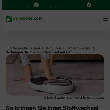
Herz, Kreislauf & Stoffwechsel
00 Mal in Deutschland
Online bei Ihrer Apotheke bestellen
Bequem zwischen
...
Gesundheitstipps
Herz, Kreislauf & Stoffwechsel
So bringen Sie Ihren Stoffwechsel auf Trab
© Leonid Lastremskyi / iStock by Getty Images
So bringen Sie Ihren Stoffwechsel