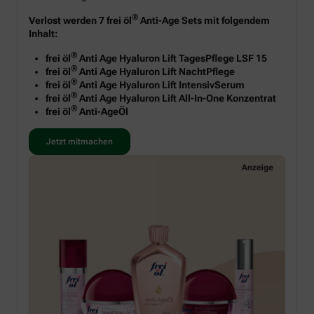
®
Verlost werden 7 frei öl
Anti-Age Sets mit folgendem
Inhalt:
®
frei öl
Anti Age Hyaluron Lift TagesPflege LSF 15
®
frei öl
Anti Age Hyaluron Lift NachtPflege
®
frei öl
Anti Age Hyaluron Lift IntensivSerum
®
frei öl
Anti Age Hyaluron Lift All-In-One Konzentrat
®
frei öl
Anti-AgeÖl
Jetzt mitmachen