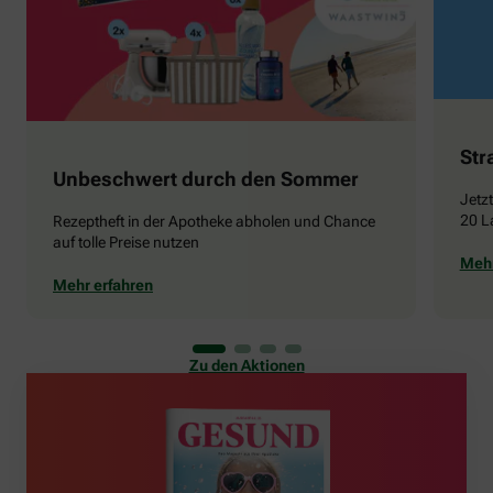
Str
Unbeschwert durch den Sommer
Jetz
20 L
Rezeptheft in der Apotheke abholen und Chance
auf tolle Preise nutzen
Mehr
Mehr erfahren
Zu den Aktionen