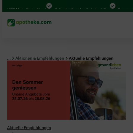
00 Mal in Deutschland
Online bei Ihrer Apotheke bestellen
Bequem zwischen
...
Aktionen & Empfehlungen
Aktuelle Empfehlungen
Aktuelle Empfehlungen