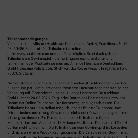
Teilnahmebedingungen
Veranstalter ist Alliance Healthcare Deutschland GmbH, Franklinstraße 46-
48, 60486 Frankfurt. Die Teilnahme ist online
unter www.apotheke.com und per Post möglich. So einfach geht die
Teilnahme am Gewinnspiel – online Eingabemaske ausfüllen und
teilnehmen oder Postkarte senden an: Alliance Healthcare Deutschland
GmbH, Despina Kalaitzidou, Stichwort „La Roche Posay“, Pragstraße 154,
70376 Stuttgart.
Nur vollständig ausgefüllte Teilnahmeformulare (Pflichtangaben) und bei
Zusendung per Post ausreichend frankierte Einsendungen nehmen an der
Verlosung teil. Einsendeschluss bei Alliance Healthcare Deutschland
GmbH, ist der 28.08.2026. Es gilt das Datum des Poststempels bzw. das
Datum der Online-Teilnahme. Der Rechtsweg ist ausgeschlossen. Die
Teilnahme ist nur unmittelbar möglich; das heißt, eine Teilnahme über
Dritte – insbesondere sog. Gewinnspielclubs oder Gewinnspielagenturen –
ist ausgeschlossen. Pro Person ist nur eine Teilnahme möglich.
Minderjährige und Mitarbeiter der Alliance Healthcare Deutschland GmbH
dürfen nicht teilnehmen. Die Teilnahme an dem Gewinnspiel ist kostenlos
und nicht an einem Produktkauf gebunden. Die Barablöse der Gewinne ist
nicht möglich. Die Gewinner werden aus allen Teilnehmern ausgelost und