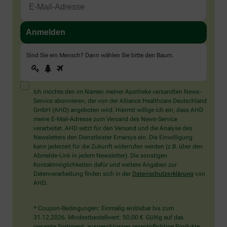
Sind Sie ein Mensch? Dann wählen Sie bitte
den Baum
.
1
2
3
Sind
Sie
ein
Mensch?
Ich möchte den im Namen meiner Apotheke versandten News-
Dann
Service abonnieren, der von der Alliance Healthcare Deutschland
wählen
GmbH (AHD) angeboten wird. Hiermit willige ich ein, dass AHD
Sie
meine E-Mail-Adresse zum Versand des News-Service
bitte
verarbeitet. AHD setzt für den Versand und die Analyse des
den
Newsletters den Dienstleister Emarsys ein. Die Einwilligung
Baum.
kann jederzeit für die Zukunft widerrufen werden (z.B. über den
Abmelde-Link in jedem Newsletter). Die sonstigen
Kontaktmöglichkeiten dafür und weitere Angaben zur
Datenverarbeitung finden sich in der
Datenschutzerklärung
von
AHD.
* Coupon-Bedingungen: Einmalig einlösbar bis zum
31.12.2026. Mindestbestellwert: 50,00 €. Gültig auf das
gesamte Sortiment, ausgeschlossen rezeptpflichtige Produkte.