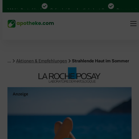
al in Deutschland
Online bei Ihrer Apotheke bestellen
Bequem zwischen Ab
...
Aktionen & Empfehlungen
Strahlende Haut im Sommer