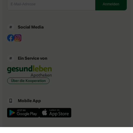
Social Media
Ein Service von
Über die Kooperation
Mobile App