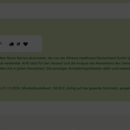
1
2
3
Sind
W
.
Sie
ein
Mensch?
en News-Service abonnieren, der von der Alliance Healthcare Deutschland GmbH (AH
Dann
verarbeitet. AHD setzt für den Versand und die Analyse des Newsletters den Dienstle
wählen
de-Link in jedem Newsletter). Die sonstigen Kontaktmöglichkeiten dafür und weitere
Sie
bitte
den
31.12.2026. Mindestbestellwert: 50,00 €. Gültig auf das gesamte Sortiment, ausges
LKW.