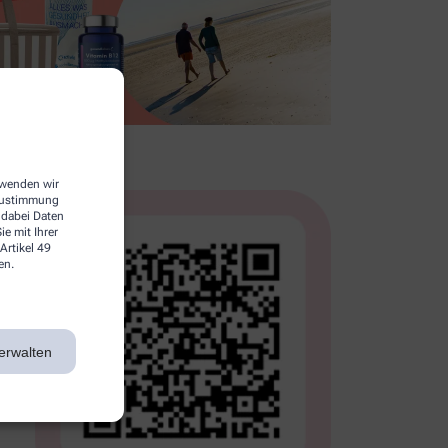
erwenden wir
 Zustimmung
 dabei Daten
e mit Ihrer
Artikel 49
en.
erwalten