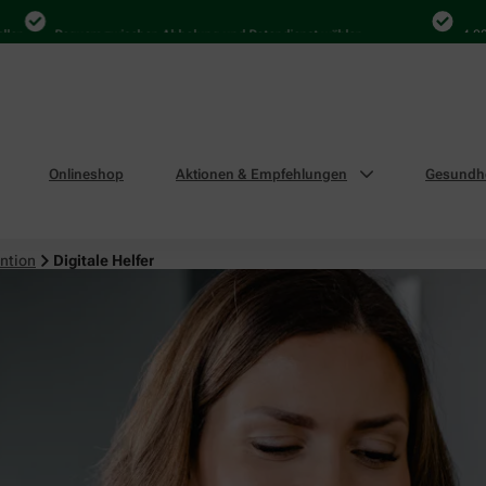
Bequem zwischen Abholung und Botendienst wählen
4.000 Mal 
Onlineshop
Aktionen & Empfehlungen
Gesundhe
ntion
Digitale Helfer