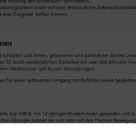
 die Nutzung den Arztbesuch nicht ersetzt.
aktmöglichkeit sowie auf eine verständliche Datenschutzerklä
st eine Diagnose stellen können.
rnen
 schöpfen und lernen, gelassener und zufriedener durchs Leben
en 52 leicht verständlichen Einheiten mit über 600 Minuten Inha
schen Meditations- und kurzen Atemübungen
gen für einen achtsamen Umgang mit Gefühlen sowie begleitende
elte App hilft 8- bis 12-jährigen Kindern einen gesunden und 
ichen Übungen setzen sie sich aktiv mit den Themen Bewegun
n laden dazu ein, Neues auszuprobieren und