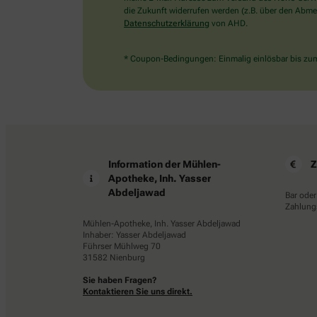
die Zukunft widerrufen werden (z.B. über den Abmel
Datenschutzerklärung
von AHD.
* Coupon-Bedingungen: Einmalig einlösbar bis zum 
Information der Mühlen-
Z
Apotheke, Inh. Yasser
Abdeljawad
Bar oder
Zahlungs
Mühlen-Apotheke, Inh. Yasser Abdeljawad
Inhaber: Yasser Abdeljawad
Führser Mühlweg 70
31582 Nienburg
Sie haben Fragen?
Kontaktieren Sie uns direkt.