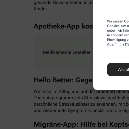
gesunde Gewohnheiten in den Alltag zu integr
Kinder.
Wir setzen Coo
Apotheke-App kostenlos
Cookies, um u
geben wir Inf
in Ländern ve
Einwilligung z
Abs. 1 lit. a
Medikamente bestellen und Rezepte ganz e
Alle a
Hello Better: Gegen Stress &
Wer sich im Alltag und auf der Arbeit oft überl
Therapieprogramm sein Stresslevel nachhaltig
persönliche Stressauslöser zu erkennen, mit
und wiederholte Symptom-Checks, um die eig
Migräne-App: Hilfe bei Kopf