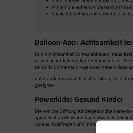
Seriöse Apps klären darüber auf, dass
Achten Sie auf ein Impressum mit Kont
Vorsicht bei Apps, mit denen Sie selb
Balloon-App: Achtsamkeit le
Durch Achtsamkeit Stress abbauen, neue Kraft
wissenschaftlich fundierten Audiokurses. Zu d
Dr. Boris Bornemann – gehören neben klassi
unter anderem auch Einschlafhilfen, Anleitun
geeignet.
Powerkids: Gesund Kinder
Die von der Stiftung Kindergesundheit entwick
spielerischen Missionen und abwechslungsre
Videos, Quizfragen und motivierende Aufgabe