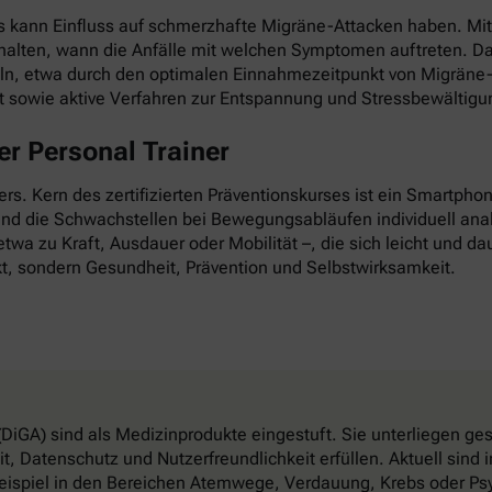
as kann Einfluss auf schmerzhafte Migräne-Attacken haben. Mi
esthalten, wann die Anfälle mit welchen Symptomen auftreten. D
ln, etwa durch den optimalen Einnahmezeitpunkt von Migräne-
it sowie aktive Verfahren zur Entspannung und Stressbewältigu
r Personal Trainer
nders. Kern des zertifizierten Präventionskurses ist ein Smartp
 und die Schwachstellen bei Bewegungsabläufen individuell anal
twa zu Kraft, Ausdauer oder Mobilität –, die sich leicht und dau
t, sondern Gesundheit, Prävention und Selbstwirksamkeit.
DiGA) sind als Medizinprodukte eingestuft. Sie unterliegen g
, Datenschutz und Nutzerfreundlichkeit erfüllen. Aktuell sin
eispiel in den Bereichen Atemwege, Verdauung, Krebs oder Psy