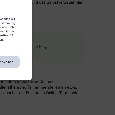
genverantwortung und das Selbstvertrauen der
erwenden wir
 Zustimmung
 dabei Daten
e mit Ihrer
Artikel 49
en.
Store und bei Google Play.
erwalten
n mit dem interaktiven Online-
altenstherapie. Teilnehmende lernen etwa,
bzuschalten. Es gibt ein Online-Tagebuch