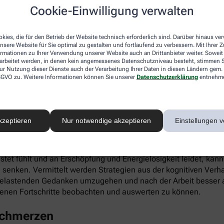
ieren. Gleichzeitig fördert die App die Selbstwahrnehmung, Ei
Cookie-Einwilligung verwalten
kies, die für den Betrieb der Website technisch erforderlich sind. Darüber hinaus v
nsere Website für Sie optimal zu gestalten und fortlaufend zu verbessern. Mit Ihrer
ormationen zu Ihrer Verwendung unserer Website auch an Drittanbieter weiter. Soweit
rarbeitet werden, in denen kein angemessenes Datenschutzniveau besteht, stimmen Si
ur Nutzung dieser Dienste auch der Verarbeitung Ihrer Daten in diesen Ländern gem. 
 DSGVO zu. Weitere Informationen können Sie unserer
Datenschutzerklärung
entnehm
infach digital einlösen: Die apotheke.com-App gibt’s im App 
kzeptieren
Nur notwendige akzeptieren
Einstellungen v
 Burnout
astet fühlt und an Erschöpfung und Energielosigkeit leidet, kan
 senken. Vermittelt werden Strategien aus der kognitiven Verh
 belastenden Gedanken umzugehen und nach der Arbeit besser a
enen Fortschritte beobachten und auswerten zu können.
schmerzen