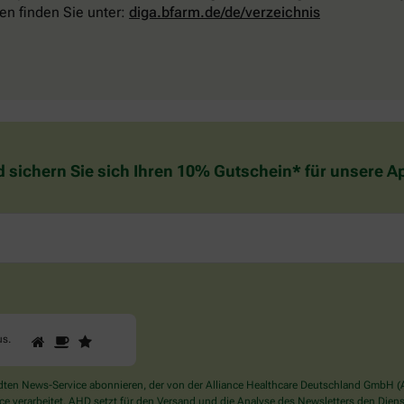
en finden Sie unter:
diga.bfarm.de/de/verzeichnis
d sichern Sie sich Ihren 10% Gutschein* für unsere 
1
2
3
Sind
us
.
Sie
ein
Mensch?
en News-Service abonnieren, der von der Alliance Healthcare Deutschland GmbH (AH
Dann
verarbeitet. AHD setzt für den Versand und die Analyse des Newsletters den Dienstle