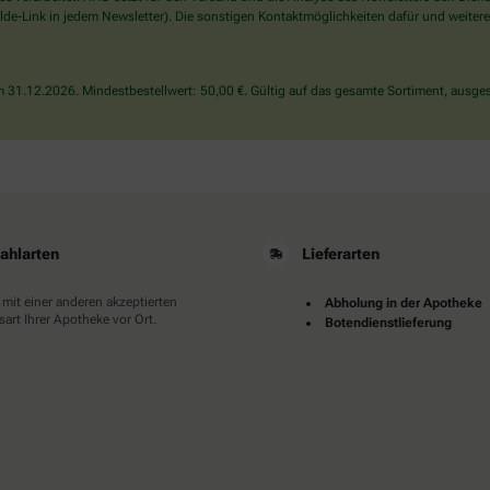
wählen
de-Link in jedem Newsletter). Die sonstigen Kontaktmöglichkeiten dafür und weitere
Sie
bitte
das
31.12.2026. Mindestbestellwert: 50,00 €. Gültig auf das gesamte Sortiment, ausges
Haus.
ahlarten
Lieferarten
 mit einer anderen akzeptierten
Abholung in der Apotheke
art Ihrer Apotheke vor Ort.
Botendienstlieferung