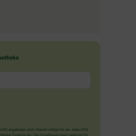
Apotheke
D) angeboten wird. Hiermit willige ich ein, dass AHD
ister Emarsys ein. Die Einwilligung kann jederzeit für