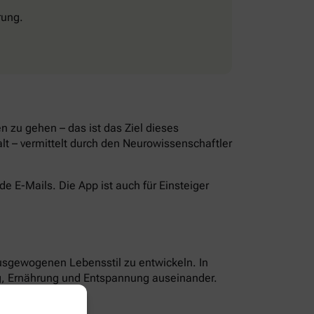
rung.
 zu gehen – das ist das Ziel dieses
lt – vermittelt durch den Neurowissenschaftler
 E-Mails. Die App ist auch für Einsteiger
ausgewogenen Lebensstil zu entwickeln. In
g, Ernährung und Entspannung auseinander.