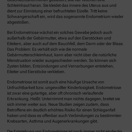
Schleimhaut heran. Sie kleidet das Innere des Uterus aus und
dient zur Einnistung einer befruchteten Eizelle. Tritt keine
Schwangerschaft ein, wird das sogenannte Endometrium wieder
abgestoßen.
Bei Endometriose wächst ein solches Gewebe jedoch auch
außerhalb der Gebärmutter, etwa auf den Eierstöcken und
Eileitern, aber auch auf dem Bauchfell, dem Darm oder der Blase.
Das Problem: Es verhält sich wie die normale
Gebärmutterschleimhaut, kann aber nicht über die natürliche
Menstruation wieder ausgeschieden werden. So können sich
Zysten bilden, Entzündungen und Vernarbungen entstehen,
Eileiter und Eierstöcke verkleben.
Endometriose ist somit auch eine häufige Ursache von
Unfruchtbarkeit bzw. ungewollter Kinderlosigkeit. Endometriose
ist zwar eine gutartige, aber oft chronisch verlaufende
Erkrankung. Heißt: Unternimmt man nichts dagegen, breitet sie
sich immer weiter aus. Neue Studien zeigen zudem, dass
Betroffene ein deutlich erhöhtes Risiko für einen Schlaganfall
haben und dass es offenbar auch Verbindungen zu bestimmten
Krebsarten, Asthma und Augenerkrankungen gibt.
Die Entstehung von Endometriose ist noch immer nicht eindeutig