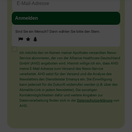
Sind Sie ein Mensch? Dann wählen Sie bitte
den Stern
.
1
2
3
Sind
Sie
ein
Mensch?
Ich möchte den im Namen meiner Apotheke versandten News-
Dann
Service abonnieren, der von der Alliance Healthcare Deutschland
wählen
GmbH (AHD) angeboten wird. Hiermit willige ich ein, dass AHD
Sie
meine E-Mail-Adresse zum Versand des News-Service
bitte
verarbeitet. AHD setzt für den Versand und die Analyse des
den
Newsletters den Dienstleister Emarsys ein. Die Einwilligung
Stern.
kann jederzeit für die Zukunft widerrufen werden (z.B. über den
Abmelde-Link in jedem Newsletter). Die sonstigen
Kontaktmöglichkeiten dafür und weitere Angaben zur
Datenverarbeitung finden sich in der
Datenschutzerklärung
von
AHD.