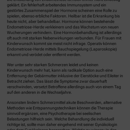
geklärt. Ein fehlerhaft arbeitendes Immunsystem und ein
gestörtes Zusammenspiel der Hormone scheinen eine Rolle zu
spielen, ebenso erbliche Faktoren. Heilbar ist die Erkrankung bis
heute nicht, aber behandelbar. Hormone können bestehende
Endometriose-Herde verkleinern und das Wachstum von neuen
Wucherungen verhindern. Eine Hormonbehandlung ist allerdings
oft auch mit starken Nebenwirkungen verbunden. Für Frauen mit
Kinderwunsch kommt sie meist nicht infrage. Operativ können
Endometriose-Herde mittels Bauchspiegelung (Laparoskopie)
erkannt und verödet oder entfernt werden.
Wer unter sehr starken Schmerzen leidet und keinen
Kinderwunsch mehr hat, kann als radikale Option auch eine
Entfernung der Gebärmutter inklusive der Eierstöcke und Eileiter in
Betracht ziehen. Das lässt die Symptome zwar dauerhaft
verschwinden, versetzt Betroffene allerdings auch von einem Tag
auf den anderen in die Wechseljahre.
Ansonsten lindern Schmerzmittel akute Beschwerden, alternative
Methoden wie Entspannungstechniken können die Therapie
sinnvoll ergänzen, eine Psychotherapie bei seelischen
Belastungen hilfreich sein. Welche Behandlung die individuell
richtige ist, sollte man daher eingehend mit seiner Gynäkologin
oder dem Gynäkologen besprechen. Wichtig zu wissen: In den