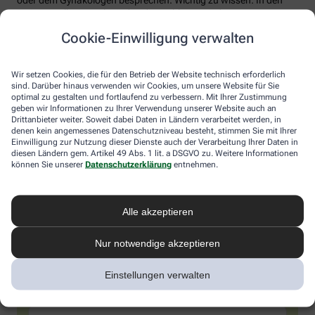
meisten Fällen verschwinden die Probleme mit den
Wechseljahren.
Cookie-Einwilligung verwalten
Voraussetzung für eine erfolgreiche Behandlung ist allerdings
immer, dass die Endometriose auch als solche erkannt wird.
Wir setzen Cookies, die für den Betrieb der Website technisch erforderlich
Regelmäßig heftige Regelschmerzen sollten Frauen deshalb ernst
sind. Darüber hinaus verwenden wir Cookies, um unsere Website für Sie
nehmen und ärztlich abklären lassen. Und sich auf keinen Fall
optimal zu gestalten und fortlaufend zu verbessern. Mit Ihrer Zustimmung
einreden lassen, sie seien normal.
geben wir Informationen zu Ihrer Verwendung unserer Website auch an
Drittanbieter weiter. Soweit dabei Daten in Ländern verarbeitet werden, in
denen kein angemessenes Datenschutzniveau besteht, stimmen Sie mit Ihrer
Einwilligung zur Nutzung dieser Dienste auch der Verarbeitung Ihrer Daten in
diesen Ländern gem. Artikel 49 Abs. 1 lit. a DSGVO zu. Weitere Informationen
können Sie unserer
Datenschutzerklärung
entnehmen.
Alle akzeptieren
Nur notwendige akzeptieren
Immer auf dem Laufenden bleiben – melden
Einstellungen verwalten
Sie sich hier an.