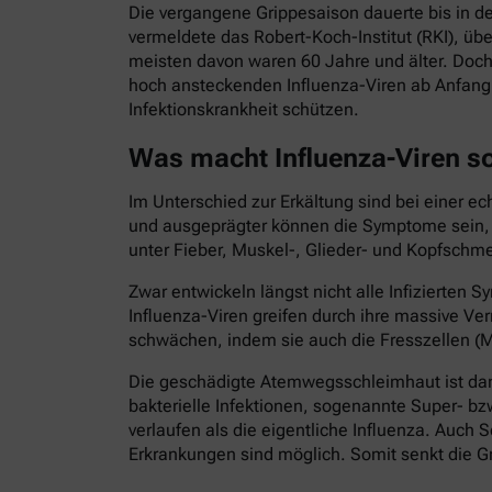
Die vergangene Grippesaison dauerte bis in d
vermeldete das Robert-Koch-Institut (RKI), ü
meisten davon waren 60 Jahre und älter. Doch
hoch ansteckenden Influenza-Viren ab Anfang 
Infektionskrankheit schützen.
Was macht Influenza-Viren s
Im Unterschied zur Erkältung sind bei einer e
und ausgeprägter können die Symptome sein, di
unter Fieber, Muskel-, Glieder- und Kopfschme
Zwar entwickeln längst nicht alle Infizierte
Influenza-Viren greifen durch ihre massive
schwächen, indem sie auch die Fresszellen (M
Die geschädigte Atemwegsschleimhaut ist dann
bakterielle Infektionen, sogenannte Super- bz
verlaufen als die eigentliche Influenza. Au
Erkrankungen sind möglich. Somit senkt die Gr