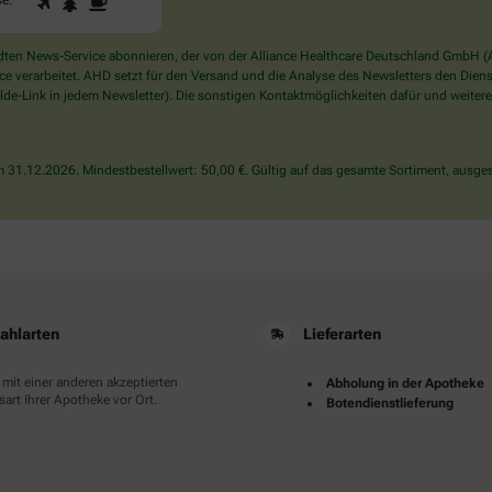
1
2
3
se
.
Sie
ein
Mensch?
en News-Service abonnieren, der von der Alliance Healthcare Deutschland GmbH (AH
Dann
verarbeitet. AHD setzt für den Versand und die Analyse des Newsletters den Dienstle
wählen
de-Link in jedem Newsletter). Die sonstigen Kontaktmöglichkeiten dafür und weitere
Sie
bitte
die
31.12.2026. Mindestbestellwert: 50,00 €. Gültig auf das gesamte Sortiment, ausges
Tasse.
ahlarten
Lieferarten
 mit einer anderen akzeptierten
Abholung in der Apotheke
art Ihrer Apotheke vor Ort.
Botendienstlieferung