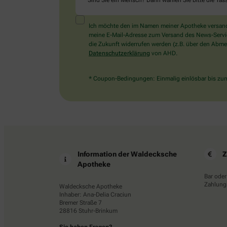
Sind Sie ein Mensch? Dann wählen Sie bitte
die Tas
Ich möchte den im Namen meiner Apotheke versandt
meine E-Mail-Adresse zum Versand des News-Service 
die Zukunft widerrufen werden (z.B. über den Abmel
Datenschutzerklärung
von AHD.
* Coupon-Bedingungen: Einmalig einlösbar bis zum 
Information der Waldecksche
Z
Apotheke
Bar oder
Zahlungs
Waldecksche Apotheke
Inhaber: Ana-Delia Craciun
Bremer Straße 7
28816 Stuhr-Brinkum