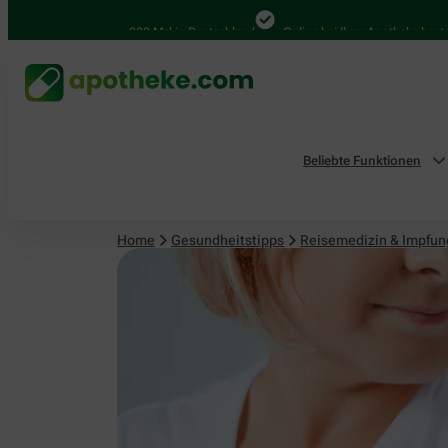
Reisemedizin & Impfungen
4.000 Mal in Deutschland
Online bei Ihrer Apotheke bestellen
Beliebte Funktionen
Home
Gesundheitstipps
Reisemedizin & Impfu