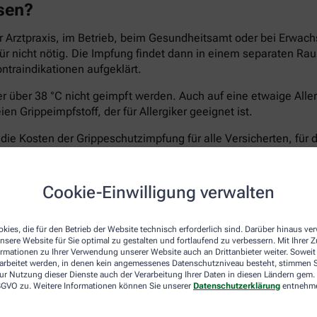
ssen?
 Arztpraxis, im Betrieb, beim Gesundheitsamt oder bei Erwach
afür nicht nötig. Die Impfung findet dann in einem separaten 
ontraindikationen aufgeklärt.
ber über 38 °C nicht geimpft werden. Auch auf eine etwaige All
n Grippeimpfstoff, der für Allergiker geeignet ist.
e Kosten der Grippeschutzimpfung für alle Versicherten, für 
ht treten, die Apotheken rechnen meist direkt mit der Kranken
60 Jahren, für die keine STIKO-Empfehlung vorliegt. Fragen Sie
elungen.
Cookie-Einwilligung verwalten
kies, die für den Betrieb der Website technisch erforderlich sind. Darüber hinaus v
nsere Website für Sie optimal zu gestalten und fortlaufend zu verbessern. Mit Ihrer
-Koch-Institut empfiehlt die Impfung gegen Grippeviren vor al
ormationen zu Ihrer Verwendung unserer Website auch an Drittanbieter weiter. Soweit
rarbeitet werden, in denen kein angemessenes Datenschutzniveau besteht, stimmen Si
ur Nutzung dieser Dienste auch der Verarbeitung Ihrer Daten in diesen Ländern gem. 
 DSGVO zu. Weitere Informationen können Sie unserer
Datenschutzerklärung
entnehm