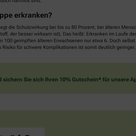
edoch harmlos sind.
rippe erkranken?
iegt die Schutzwirkung bei bis zu 80 Prozent, bei älteren Mens
off, der besser wirksam ist). Das heißt: Erkranken im Laufe d
ei 100 geimpften älteren Erwachsenen nur etwa 6. Doch selbst 
 Risiko für schwere Komplikationen ist somit deutlich geringer.
d sichern Sie sich Ihren 10% Gutschein* für unsere 
Sind