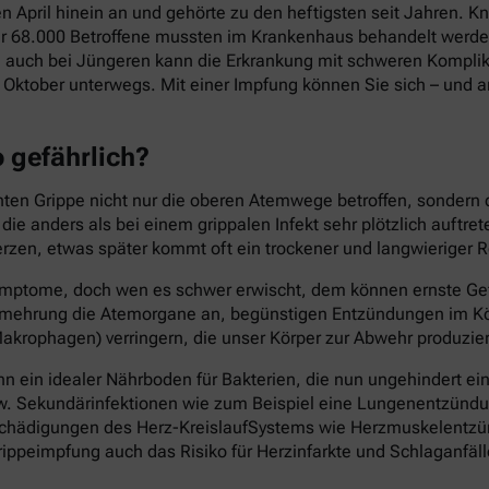
en April hinein an und gehörte zu den heftigsten seit Jahren.
ber 68.000 Betroffene mussten im Krankenhaus behandelt werden
 auch bei Jüngeren kann die Erkrankung mit schweren Komplika
Oktober unterwegs. Mit einer Impfung können Sie sich – und an
o gefährlich?
chten Grippe nicht nur die oberen Atemwege betroffen, sondern
e anders als bei einem grippalen Infekt sehr plötzlich auftre
rzen, etwas später kommt oft ein trockener und langwieriger R
n Symptome, doch wen es schwer erwischt, dem können ernste Ge
 Vermehrung die Atemorgane an, begünstigen Entzündungen im
akrophagen) verringern, die unser Körper zur Abwehr produzier
 ein idealer Nährboden für Bakterien, die nun ungehindert ei
w. Sekundärinfektionen wie zum Beispiel eine Lungenentzündung
ch Schädigungen des Herz-KreislaufSystems wie Herzmuskelen
ippeimpfung auch das Risiko für Herzinfarkte und Schlaganfäll