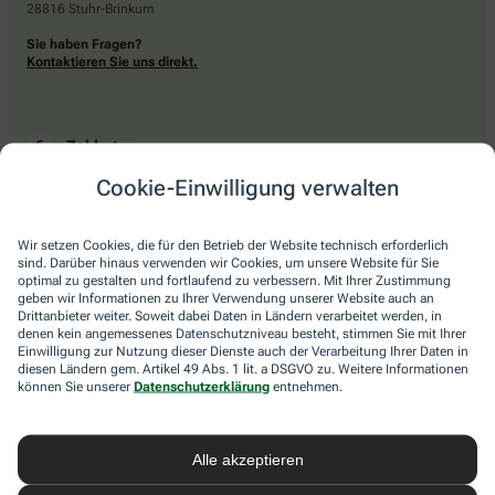
28816 Stuhr-Brinkum
Sie haben Fragen?
Kontaktieren Sie uns direkt.
Zahlarten
Cookie-Einwilligung verwalten
Bar oder mit einer anderen akzeptierten Zahlungsart Ihrer Apotheke vor Ort.
Wir setzen Cookies, die für den Betrieb der Website technisch erforderlich
sind. Darüber hinaus verwenden wir Cookies, um unsere Website für Sie
Lieferarten
optimal zu gestalten und fortlaufend zu verbessern. Mit Ihrer Zustimmung
geben wir Informationen zu Ihrer Verwendung unserer Website auch an
Drittanbieter weiter. Soweit dabei Daten in Ländern verarbeitet werden, in
Abholung in der Apotheke
denen kein angemessenes Datenschutzniveau besteht, stimmen Sie mit Ihrer
Botendienstlieferung
Einwilligung zur Nutzung dieser Dienste auch der Verarbeitung Ihrer Daten in
diesen Ländern gem. Artikel 49 Abs. 1 lit. a DSGVO zu. Weitere Informationen
können Sie unserer
Datenschutzerklärung
entnehmen.
apotheke.com Informationen
Alle akzeptieren
Newsletter