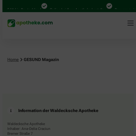
.000 Mal in Deutschland
Online bei Ihrer Apotheke bestellen
Bequem zwisc
Home
GESUND Magazin
Information der Waldecksche Apotheke
Waldecksche Apotheke
Inhaber: Ana-Delia Craciun
Bremer Straße 7