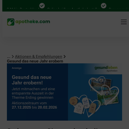
 Mal in Deutschland
Online bei Ihrer Apotheke bestellen
Bequem zwischen A
...
Aktionen & Empfehlungen
Gesund das neue Jahr erobern