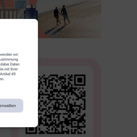
erwenden wir
 Zustimmung
 dabei Daten
e mit Ihrer
Artikel 49
en.
erwalten