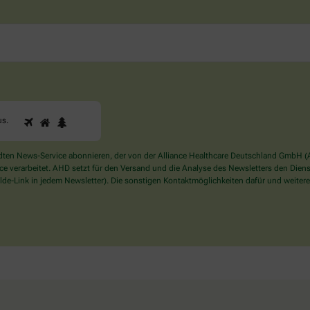
1
2
3
Sind
us
.
Sie
ein
Mensch?
en News-Service abonnieren, der von der Alliance Healthcare Deutschland GmbH (AH
Dann
verarbeitet. AHD setzt für den Versand und die Analyse des Newsletters den Dienstle
wählen
de-Link in jedem Newsletter). Die sonstigen Kontaktmöglichkeiten dafür und weitere
Sie
bitte
das
Haus.