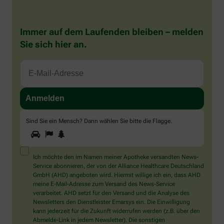
Immer auf dem Laufenden bleiben – melden
Sie sich hier an.
Sind Sie ein Mensch? Dann wählen Sie bitte
die Flagge
.
1
2
3
Sind
Sie
ein
Mensch?
Ich möchte den im Namen meiner Apotheke versandten News-
Dann
Service abonnieren, der von der Alliance Healthcare Deutschland
wählen
GmbH (AHD) angeboten wird. Hiermit willige ich ein, dass AHD
Sie
meine E-Mail-Adresse zum Versand des News-Service
bitte
verarbeitet. AHD setzt für den Versand und die Analyse des
die
Newsletters den Dienstleister Emarsys ein. Die Einwilligung
Flagge.
kann jederzeit für die Zukunft widerrufen werden (z.B. über den
Abmelde-Link in jedem Newsletter). Die sonstigen