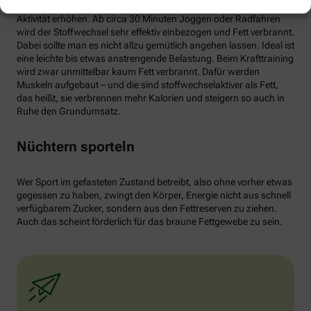
von weißen Fettzellen in braunes Fett begünstigen und dessen
Aktivität erhöhen. Ab circa 30 Minuten Joggen oder Radfahren
wird der Stoffwechsel sehr effektiv einbezogen und Fett verbrannt.
Dabei sollte man es nicht allzu gemütlich angehen lassen. Ideal ist
eine leichte bis etwas anstrengende Belastung. Beim Krafttraining
wird zwar unmittelbar kaum Fett verbrannt. Dafür werden
Muskeln aufgebaut – und die sind stoffwechselaktiver als Fett,
das heißt, sie verbrennen mehr Kalorien und steigern so auch in
Ruhe den Grundumsatz.
Nüchtern sporteln
Wer Sport im gefasteten Zustand betreibt, also ohne vorher etwas
gegessen zu haben, zwingt den Körper, Energie nicht aus schnell
verfügbarem Zucker, sondern aus den Fettreserven zu ziehen.
Auch das scheint förderlich für das braune Fettgewebe zu sein.