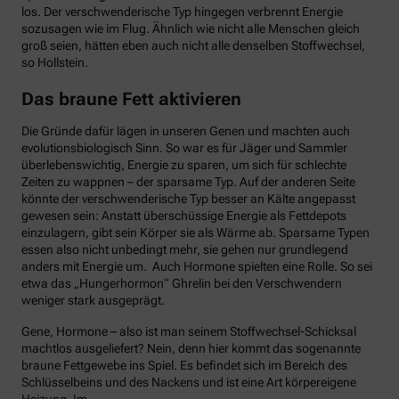
los. Der verschwenderische Typ hingegen verbrennt Energie
sozusagen wie im Flug. Ähnlich wie nicht alle Menschen gleich
groß seien, hätten eben auch nicht alle denselben Stoffwechsel,
so Hollstein.
Das braune Fett aktivieren
Die Gründe dafür lägen in unseren Genen und machten auch
evolutionsbiologisch Sinn. So war es für Jäger und Sammler
überlebenswichtig, Energie zu sparen, um sich für schlechte
Zeiten zu wappnen – der sparsame Typ. Auf der anderen Seite
könnte der verschwenderische Typ besser an Kälte angepasst
gewesen sein: Anstatt überschüssige Energie als Fettdepots
einzulagern, gibt sein Körper sie als Wärme ab. Sparsame Typen
essen also nicht unbedingt mehr, sie gehen nur grundlegend
anders mit Energie um. Auch Hormone spielten eine Rolle. So sei
etwa das „Hungerhormon“ Ghrelin bei den Verschwendern
weniger stark ausgeprägt.
Gene, Hormone – also ist man seinem Stoffwechsel-Schicksal
machtlos ausgeliefert? Nein, denn hier kommt das sogenannte
braune Fettgewebe ins Spiel. Es befindet sich im Bereich des
Schlüsselbeins und des Nackens und ist eine Art körpereigene