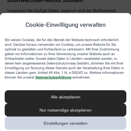
Vergessen Sie häufige Diäten, dadurch wird der Stoffwechsel
eher träge, weil sich der Körper auf einen niedrigeren
Energiebedarf einstellt. Auch Fast Food und Fertiggerichte sollten
Cookie-Einwilligung verwalten
vom Speiseplan gestrichen werden. Studien zeigen, dass der
Körper bei der Verarbeitung von hochverarbeiteten Lebensmitteln
weniger Energie benötigt als für unverarbeitete.
Wir setzen Cookies, die für den Betrieb der Website technisch erforderlich
sind. Darüber hinaus verwenden wir Cookies, um unsere Website für Sie
Tim Hollstein rät zu einer proteinreichen Ernährung (Vorsicht bei
optimal zu gestalten und fortlaufend zu verbessern. Mit Ihrer Zustimmung
Vorerkrankungen wie Nierenleiden!). Denn Proteine sind nicht nur
geben wir Informationen zu Ihrer Verwendung unserer Website auch an
Drittanbieter weiter. Soweit dabei Daten in Ländern verarbeitet werden, in
gut für den Muskelaufbau, der Körper benötigt auch viel Energie,
denen kein angemessenes Datenschutzniveau besteht, stimmen Sie mit Ihrer
um Eiweiß abzubauen. Das regt den Stoffwechsel an. Proteine
Einwilligung zur Nutzung dieser Dienste auch der Verarbeitung Ihrer Daten in
stecken vor allem in magerem Fleisch, Fisch und Milchprodukten
diesen Ländern gem. Artikel 49 Abs. 1 lit. a DSGVO zu. Weitere Informationen
wie Quark und Skyr. Auch sogenannte thermogene Lebensmittel
können Sie unserer
Datenschutzerklärung
entnehmen.
wie Chilis oder Ingwer können das braune Fettgewebe aktivieren
und den Energieverbrauch erhöhen.
Alle akzeptieren
In Bewegung kommen
Nur notwendige akzeptieren
Der richtige Mix macht’s
Ohne regelmäßige Bewegung purzeln die Pfunde meistens nicht.
Einstellungen verwalten
Besonders Ausdauersport kann laut Forschern die Umwandlung