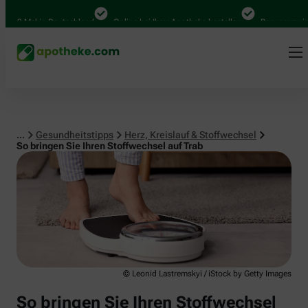
Herz, Kreislauf & Stoffwechsel
00 Mal in Deutschland
Online bei Ihrer Apotheke bestellen
Bequem zwischen
...
Gesundheitstipps
Herz, Kreislauf & Stoffwechsel
So bringen Sie Ihren Stoffwechsel auf Trab
© Leonid Lastremskyi / iStock by Getty Images
So bringen Sie Ihren Stoffwechsel